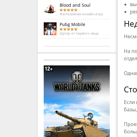
вы
Blood and Soul
ре
Фэнтезийная онлайн игра
Нед
Pubg Mobile
Шутер от первого лица
Несмо
На п
отде
Одна
Сто
Если
базы
Проек
больш