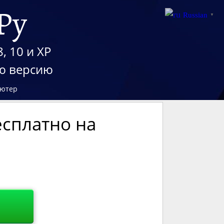
Ру
Russian
▼
, 10 и XP
юю версию
ьютер
есплатно на