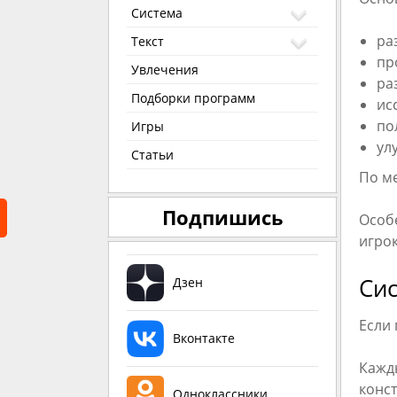
Система
ра
Текст
пр
Увлечения
ра
Подборки программ
ис
по
Игры
ул
Статьи
По м
Подпишись
Особ
игрок
Си
Дзен
Если 
Вконтакте
Кажд
конс
Одноклассники