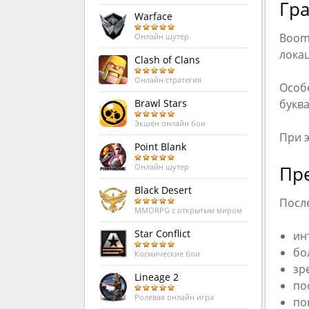
Гр
Warface
Boom 
Онлайн шутер
лока
Clash of Clans
Онлайн стратегия
Особ
Brawl Stars
буква
Экшен онлайн бои
При э
Point Blank
Пр
Онлайн шутер
Black Desert
Посл
MMORPG с открытым миром
Star Conflict
ин
бо
Космические бои
зр
Lineage 2
по
Ролевая онлайн игра
по