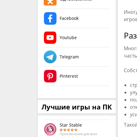
Иногд
Facebook
игров
Ра
Youtube
Многи
часть
Telegram
Собс
Pinterest
ст
ул
по
Лучшие игры на ПК
от
ус
Такой
Star Stable
Приключения для всех