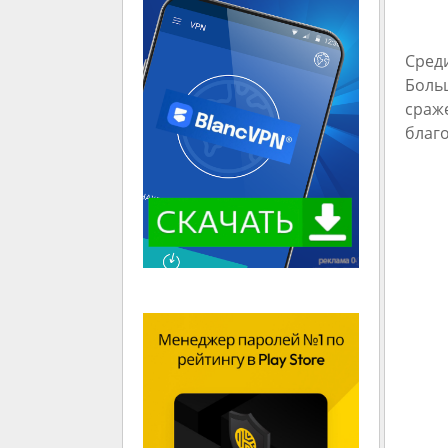
Среди
Боль
сраже
благо