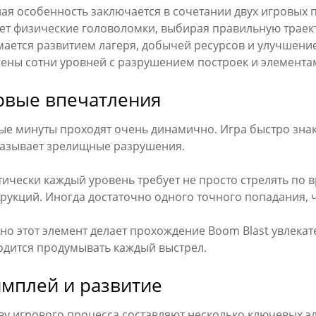
ая особенность заключается в сочетании двух игровых 
ет физические головоломки, выбирая правильную траек
ается развитием лагеря, добычей ресурсов и улучшение
ены сотни уровней с разрушением построек и элементам
рвые впечатления
ые минуты проходят очень динамично. Игра быстро знак
казывает зрелищные разрушения.
ически каждый уровень требует не просто стрелять по в
трукций. Иногда достаточно одного точного попадания,
но этот элемент делает прохождение Boom Blast увлека
одится продумывать каждый выстрел.
ймплей и развитие
ву игрового процесса составляют несколько ключевых э