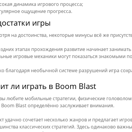
сокая динамика игрового процесса;
гулярное ощущение прогресса.
остатки игры
тря на достоинства, некоторые минусы всё же присутст
оздних этапах прохождения развитие начинает занимать
льные игровые механики могут показаться знакомыми п
ко благодаря необычной системе разрушений игра сохр
ит ли играть в Boom Blast
 вы любите мобильные стратегии, физические головолом
, Boom Blast определённо заслуживает внимания.
т удачно сочетает несколько жанров и предлагает игро
инства классических стратегий. Здесь одинаково важны 