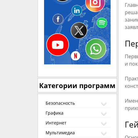
Главн
реша
заним
заявл
Пе
Перв
и по
Практ
Категории программ
конс
Имен
Безопасность
прих
Графика
Ге
Интернет
Мультимедиа
Осно