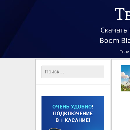
Т
Скачать 
Boom Bla
Твои
Найти: