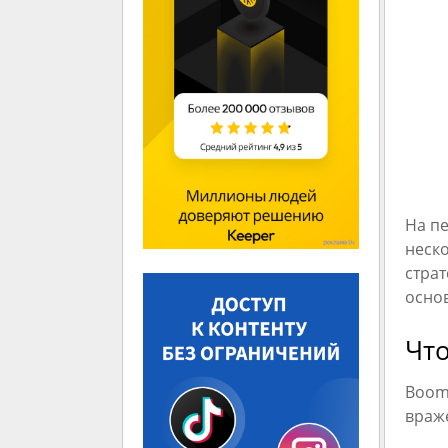
На пе
неско
страт
основ
Что
Boom 
враже