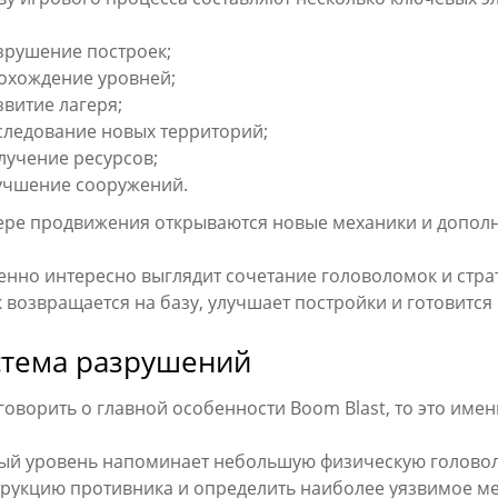
зрушение построек;
охождение уровней;
звитие лагеря;
следование новых территорий;
лучение ресурсов;
учшение сооружений.
ере продвижения открываются новые механики и дополн
енно интересно выглядит сочетание головоломок и стра
 возвращается на базу, улучшает постройки и готовится
стема разрушений
говорить о главной особенности Boom Blast, то это име
ый уровень напоминает небольшую физическую головол
трукцию противника и определить наиболее уязвимое ме