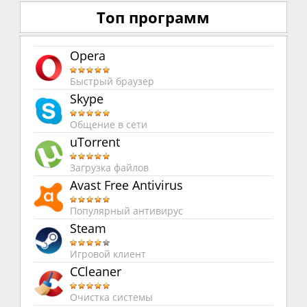
Топ программ
Opera
Быстрый браузер
Skype
Общение в сети
uTorrent
Загрузка файлов
Avast Free Antivirus
Популярный антивирус
Steam
Игровой клиент
CCleaner
Очистка системы