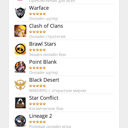
Приключения для всех
Warface
Онлайн шутер
Clash of Clans
Онлайн стратегия
Brawl Stars
Экшен онлайн бои
Point Blank
Онлайн шутер
Black Desert
MMORPG с открытым миром
Star Conflict
Космические бои
Lineage 2
Ролевая онлайн игра