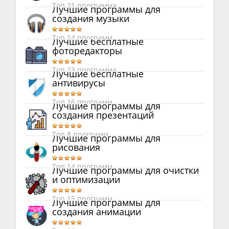
Топ 21 программа
Лучшие программы для
создания музыки
Топ 14 программ
Лучшие бесплатные
фоторедакторы
Топ 23 программа
Лучшие бесплатные
антивирусы
Топ 16 программ
Лучшие программы для
создания презентаций
Топ 8 программ
Лучшие программы для
рисования
Топ 14 программ
Лучшие программы для очистки
и оптимизации
Топ 15 программ
Лучшие программы для
создания анимации