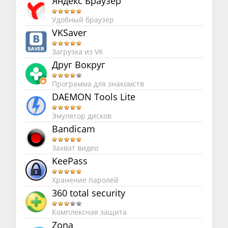
Яндекс Браузер
Удобный браузер
VKSaver
Загрузка из VK
Друг Вокруг
Программа для знакомств
DAEMON Tools Lite
Эмулятор дисков
Bandicam
Захват видео
KeePass
Хранение паролей
360 total security
Комплексная защита
Zona