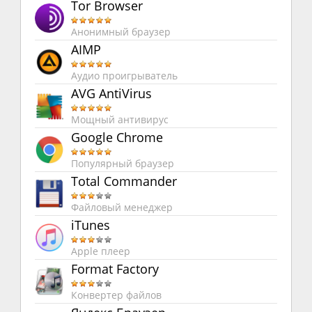
Tor Browser
Анонимный браузер
AIMP
Аудио проигрыватель
AVG AntiVirus
Мощный антивирус
Google Chrome
Популярный браузер
Total Commander
Файловый менеджер
iTunes
Apple плеер
Format Factory
Конвертер файлов