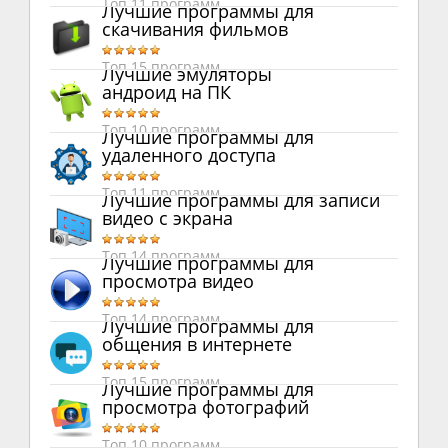
Топ 11 программ
Лучшие программы для
скачивания фильмов
Топ 15 программ
Лучшие эмуляторы
андроид на ПК
Топ 10 программ
Лучшие программы для
удаленного доступа
Топ 11 программ
Лучшие программы для записи
видео с экрана
Топ 14 программ
Лучшие программы для
просмотра видео
Топ 14 программ
Лучшие программы для
общения в интернете
Топ 15 программ
Лучшие программы для
просмотра фотографий
Топ 10 программ