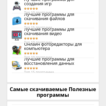
создания игр
Топ 10 программ
Лучшие программы для
скачивания файлов
Топ 15 программ
Лучшие программы для
скачивания видео
Топ 10 программ
Онлайн фоторедакторы для
компьютера
Топ 10 программ
Лучшие программы для
восстановления данных
Топ 15 программа
Самые скачиваемые Полезные
программы