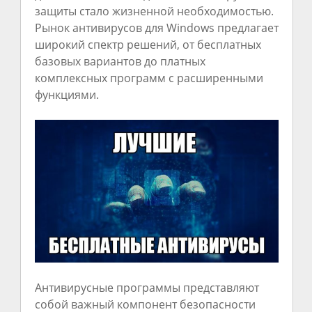
защиты стало жизненной необходимостью.
Рынок антивирусов для Windows предлагает
широкий спектр решений, от бесплатных
базовых вариантов до платных
комплексных программ с расширенными
функциями.
Антивирусные программы представляют
собой важный компонент безопасности