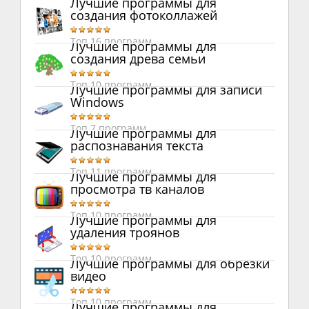
Лучшие программы для
создания фотоколлажей
Топ 16 программ
Лучшие программы для
создания древа семьи
Топ 10 программ
Лучшие программы для записи
Windows
Топ 7 программ
Лучшие программы для
распознавания текста
Топ 11 программ
Лучшие программы для
просмотра тв каналов
Топ 10 программ
Лучшие программы для
удаления троянов
Топ 10 программ
Лучшие программы для обрезки
видео
Топ 10 программ
Лучшие программы для