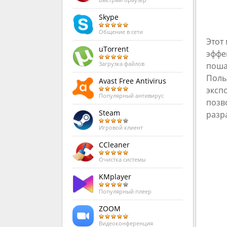
Быстрый браузер
Skype
Общение в сети
Этот
uTorrent
эффе
поша
Загрузка файлов
Поль
Avast Free Antivirus
эксп
Популярный антивирус
позв
Steam
разр
Игровой клиент
CCleaner
Очистка системы
KMplayer
Популярный плеер
ZOOM
Видеоконференция