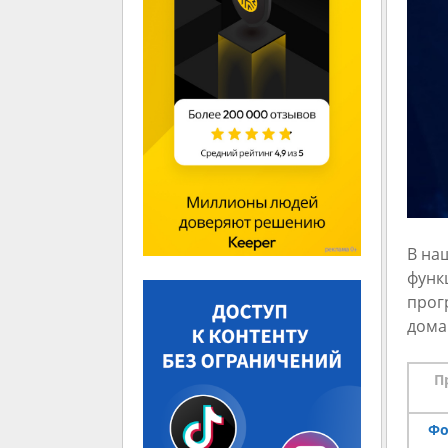
В на
функ
прог
дома
П
Фо