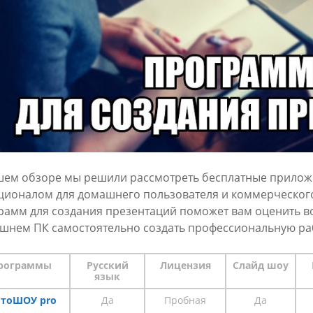
шем обзоре мы решили рассмотреть бесплатные приложе
ционалом для домашнего пользователя и коммерческог
рамм для создания презентаций поможет вам оценить в
шнем ПК самостоятельно создать профессиональную ра
рограммы
Русский
Лицензия
Слайд шоу
язык
тоШОУ pro
Да
Пробная
Да