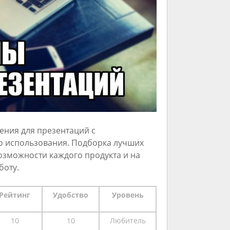
ния для презентаций с
о использования. Подборка лучших
озможности каждого продукта и на
боту.
Рейтинг
Удобство
Уровень
10
10
Любитель