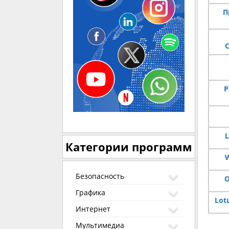
П
P
L
Категории программ
W
Безопасность
O
Графика
Lot
Интернет
Мультимедиа