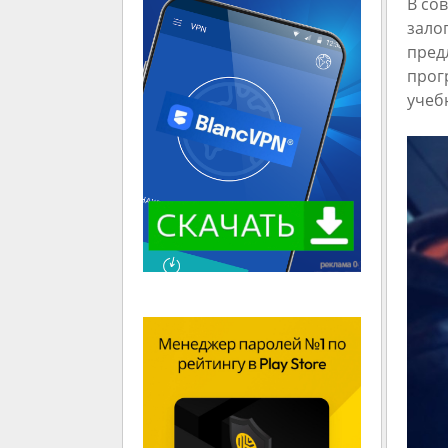
В со
зало
пред
прог
учеб