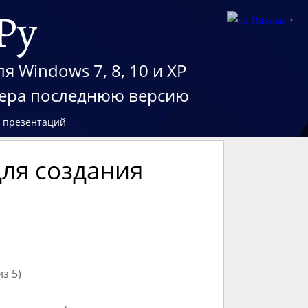
Ру
Russian
▼
 Windows 7, 8, 10 и XP
тера последнюю версию
 презентаций
ля создания
з 5)