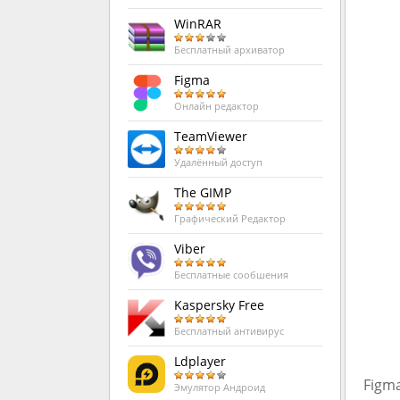
WinRAR
Бесплатный архиватор
Figma
Онлайн редактор
TeamViewer
Удалённый доступ
The GIMP
Графический Редактор
Viber
Бесплатные сообшения
Kaspersky Free
Бесплатный антивирус
Ldplayer
Figm
Эмулятор Андроид