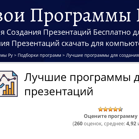
вои Программы 
 Создания Презентаций Бесплатно для
ия Презентаций скачать для компью
ммы Ру
>
Подборки программ
>
Лучшие программы для создания
Лучшие программы д
презентаций
Оцените программу
(
260
оценок, среднее:
4,92
и