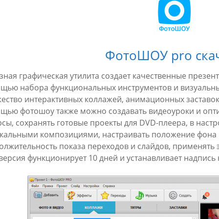
ФотоШОУ pro ска
зная графическая утилита создает качественные презен
щью набора функциональных инструментов и визуальных
ество интерактивных коллажей, анимационных заставок, 
щью фотошоу также можно создавать видеоуроки и опти
рсы, сохранять готовые проекты для DVD-плеера, в наст
кальными композициями, настраивать положение фона 
олжительность показа переходов и слайдов, применять э
-версия функционирует 10 дней и устанавливает надпись 