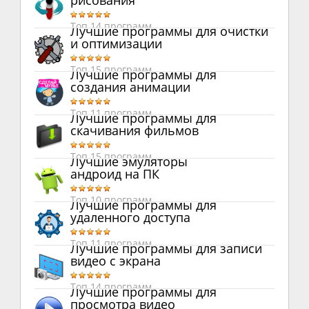
рисования
Топ 14 программ
Лучшие программы для очистки
и оптимизации
Топ 15 программ
Лучшие программы для
создания анимации
Топ 11 программ
Лучшие программы для
скачивания фильмов
Топ 15 программ
Лучшие эмуляторы
андроид на ПК
Топ 10 программ
Лучшие программы для
удаленного доступа
Топ 11 программ
Лучшие программы для записи
видео с экрана
Топ 14 программ
Лучшие программы для
просмотра видео