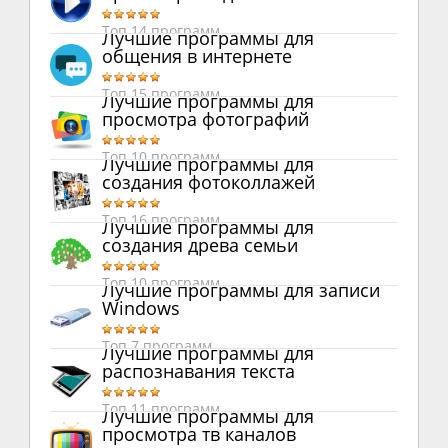
Топ 14 программ
Лучшие программы для
общения в интернете
Топ 15 программ
Лучшие программы для
просмотра фотографий
Топ 10 программ
Лучшие программы для
создания фотоколлажей
Топ 16 программ
Лучшие программы для
создания древа семьи
Топ 10 программ
Лучшие программы для записи
Windows
Топ 7 программ
Лучшие программы для
распознавания текста
Топ 11 программ
Лучшие программы для
просмотра тв каналов