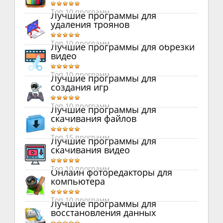
Топ 10 программ
Лучшие программы для
удаления троянов
Топ 10 программ
Лучшие программы для обрезки
видео
Топ 10 программ
Лучшие программы для
создания игр
Топ 10 программ
Лучшие программы для
скачивания файлов
Топ 15 программ
Лучшие программы для
скачивания видео
Топ 10 программ
Онлайн фоторедакторы для
компьютера
Топ 10 программ
Лучшие программы для
восстановления данных