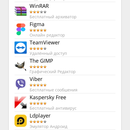
WinRAR
Бесплатный архиватор
Figma
Онлайн редактор
TeamViewer
Удалённый доступ
The GIMP
Графический Редактор
Viber
Бесплатные сообшения
Kaspersky Free
Бесплатный антивирус
Ldplayer
Эмулятор Андроид