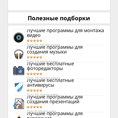
Полезные подборки
Лучшие программы для монтажа
видео
Топ 21 программа
Лучшие программы для
создания музыки
Топ 14 программ
Лучшие бесплатные
фоторедакторы
Топ 23 программа
Лучшие бесплатные
антивирусы
Топ 16 программ
Лучшие программы для
создания презентаций
Топ 8 программ
Лучшие программы для