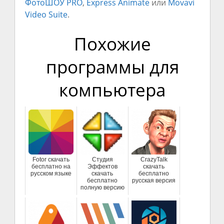
ФотоШОУ PRO
,
Express Animate
или
Movavi
Video Suite
.
Похожие
программы для
компьютера
Fotor скачать
Студия
CrazyTalk
бесплатно на
Эффектов
скачать
русском языке
скачать
бесплатно
бесплатно
русская версия
полную версию