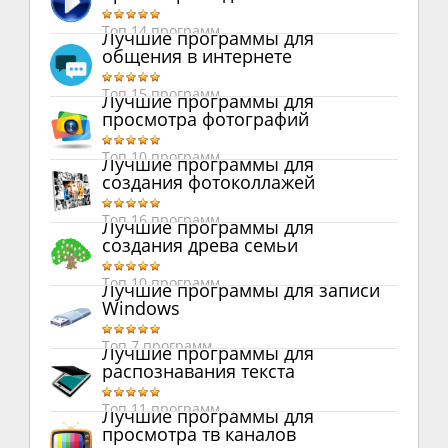
Топ 14 программ
Лучшие программы для
общения в интернете
Топ 15 программ
Лучшие программы для
просмотра фотографий
Топ 10 программ
Лучшие программы для
создания фотоколлажей
Топ 16 программ
Лучшие программы для
создания древа семьи
Топ 10 программ
Лучшие программы для записи
Windows
Топ 7 программ
Лучшие программы для
распознавания текста
Топ 11 программ
Лучшие программы для
просмотра тв каналов