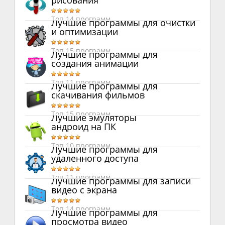
рисования
Топ 14 программ
Лучшие программы для очистки
и оптимизации
Топ 15 программ
Лучшие программы для
создания анимации
Топ 11 программ
Лучшие программы для
скачивания фильмов
Топ 15 программ
Лучшие эмуляторы
андроид на ПК
Топ 10 программ
Лучшие программы для
удаленного доступа
Топ 11 программ
Лучшие программы для записи
видео с экрана
Топ 14 программ
Лучшие программы для
просмотра видео