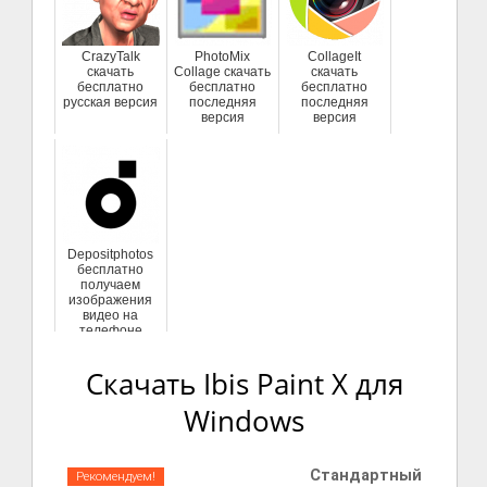
CrazyTalk
PhotoMix
CollageIt
скачать
Collage скачать
скачать
бесплатно
бесплатно
бесплатно
русская версия
последняя
последняя
версия
версия
Depositphotos
бесплатно
получаем
изображения
видео на
телефоне
Скачать Ibis Paint X для
Windows
Стандартный
Рекомендуем!