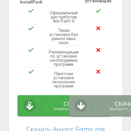
установщик
InstallPack
Официальный
дистрибутив
Ibis Paint X
Тихая
установка без
диалоговых
окон
Рекомендации
по установке
необходимых
программ
Пакетная
установка
нескольких
программ
СКАЧАТЬ
СКАЧ
InstallPack_Ibis-Paint-X.exe
Ibis-Paint-X_
Скачать Аналог Figma для