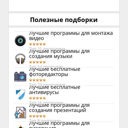
Полезные подборки
Лучшие программы для монтажа
видео
Топ 21 программа
Лучшие программы для
создания музыки
Топ 14 программ
Лучшие бесплатные
фоторедакторы
Топ 23 программа
Лучшие бесплатные
антивирусы
Топ 16 программ
Лучшие программы для
создания презентаций
Топ 8 программ
Лучшие программы для