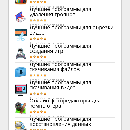
Топ 10 программ
Лучшие программы для
удаления троянов
Топ 10 программ
Лучшие программы для обрезки
видео
Топ 10 программ
Лучшие программы для
создания игр
Топ 10 программ
Лучшие программы для
скачивания файлов
Топ 15 программ
Лучшие программы для
скачивания видео
Топ 10 программ
Онлайн фоторедакторы для
компьютера
Топ 10 программ
Лучшие программы для
восстановления данных