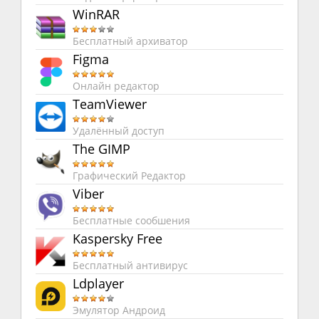
WinRAR
Бесплатный архиватор
Figma
Онлайн редактор
TeamViewer
Удалённый доступ
The GIMP
Графический Редактор
Viber
Бесплатные сообшения
Kaspersky Free
Бесплатный антивирус
Ldplayer
Эмулятор Андроид