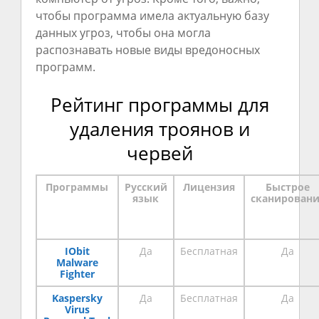
чтобы программа имела актуальную базу
данных угроз, чтобы она могла
распознавать новые виды вредоносных
программ.
Рейтинг программы для
удаления троянов и
червей
Программы
Русский
Лицензия
Быстрое
язык
сканирован
IObit
Да
Бесплатная
Да
Malware
Fighter
Kaspersky
Да
Бесплатная
Да
Virus