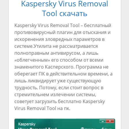
Kaspersky Virus Removal
Tool скачать
Kaspersky Virus Removal Tool –
бесплатный
противовирусный
плагин
для
отыскания
и
искоренения
зловредных
параметров
в
системе
.Утилита не
рассматривается
полноправным
антивирусом
, а лишь
«облегченным» его
способом
от всеми
знаменитого
Касперского
.
Программа
не
оберегает
ПК в
действительном
времени
, а
лишь
ликвидирует
уже
существующую
трудность
.
Потому
, если
стоит
вопрос
в
стремительнем
излечении
системы
,
советует
загрузить
бесплатно
Kaspersky
Virus Removal Tool на пк.