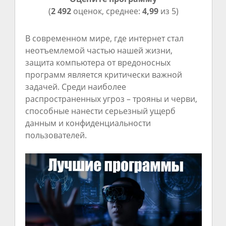
(
2 492
оценок, среднее:
4,99
из 5)
В современном мире, где интернет стал
неотъемлемой частью нашей жизни,
защита компьютера от вредоносных
программ является критически важной
задачей. Среди наиболее
распространенных угроз – трояны и черви,
способные нанести серьезный ущерб
данным и конфиденциальности
пользователей.