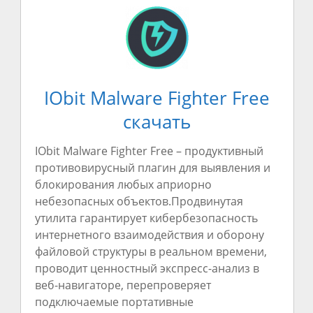
IObit Malware Fighter Free
скачать
IObit Malware Fighter Free –
продуктивный
противовирусный
плагин
для
выявления
и
блокирования
любых
априорно
небезопасных
объектов
.Продвинутая
утилита
гарантирует
кибербезопасность
интернетного
взаимодействия
и
оборону
файловой
структуры
в
реальном
времени
,
проводит
ценностный
экспресс-анализ
в
веб-навигаторе,
перепроверяет
подключаемые
портативные