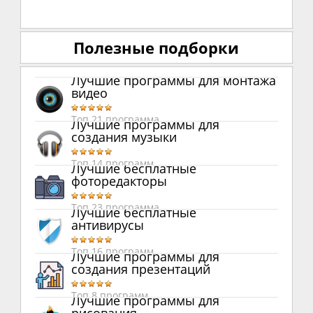
Полезные подборки
Лучшие программы для монтажа
видео
Топ 21 программа
Лучшие программы для
создания музыки
Топ 14 программ
Лучшие бесплатные
фоторедакторы
Топ 23 программа
Лучшие бесплатные
антивирусы
Топ 16 программ
Лучшие программы для
создания презентаций
Топ 8 программ
Лучшие программы для