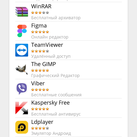
WinRAR
Бесплатный архиватор
Figma
Онлайн редактор
TeamViewer
Удалённый доступ
The GIMP
Графический Редактор
Viber
Бесплатные сообшения
Kaspersky Free
Бесплатный антивирус
Ldplayer
Эмулятор Андроид