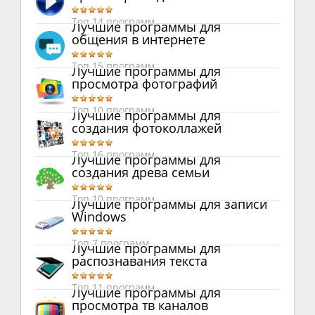
Топ 14 программ
Лучшие программы для
общения в интернете
Топ 15 программ
Лучшие программы для
просмотра фотографий
Топ 10 программ
Лучшие программы для
создания фотоколлажей
Топ 16 программ
Лучшие программы для
создания древа семьи
Топ 10 программ
Лучшие программы для записи
Windows
Топ 7 программ
Лучшие программы для
распознавания текста
Топ 11 программ
Лучшие программы для
просмотра тв каналов