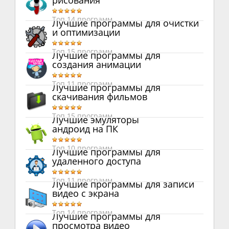
рисования
Топ 14 программ
Лучшие программы для очистки
и оптимизации
Топ 15 программ
Лучшие программы для
создания анимации
Топ 11 программ
Лучшие программы для
скачивания фильмов
Топ 15 программ
Лучшие эмуляторы
андроид на ПК
Топ 10 программ
Лучшие программы для
удаленного доступа
Топ 11 программ
Лучшие программы для записи
видео с экрана
Топ 14 программ
Лучшие программы для
просмотра видео