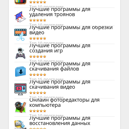
Топ 10 программ
Лучшие программы для
удаления троянов
Топ 10 программ
Лучшие программы для обрезки
видео
Топ 10 программ
Лучшие программы для
создания игр
Топ 10 программ
Лучшие программы для
скачивания файлов
Топ 15 программ
Лучшие программы для
скачивания видео
Топ 10 программ
Онлайн фоторедакторы для
компьютера
Топ 10 программ
Лучшие программы для
восстановления данных