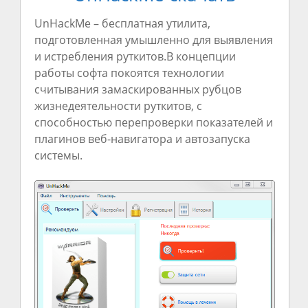
UnHackMe –
бесплатная
утилита
,
подготовленная
умышленно
для
выявления
и
истребления
руткитов.В
концепции
работы
софта
покоятся
технологии
считывания
замаскированных
рубцов
жизнедеятельности
руткитов, с
способностью
перепроверки
показателей
и
плагинов
веб-
навигатора
и автозапуска
системы
.