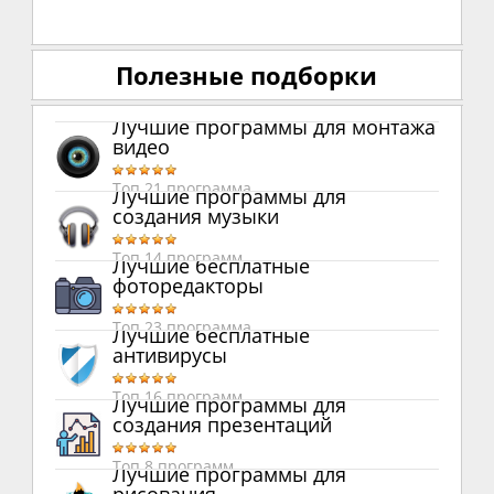
Полезные подборки
Лучшие программы для монтажа
видео
Топ 21 программа
Лучшие программы для
создания музыки
Топ 14 программ
Лучшие бесплатные
фоторедакторы
Топ 23 программа
Лучшие бесплатные
антивирусы
Топ 16 программ
Лучшие программы для
создания презентаций
Топ 8 программ
Лучшие программы для