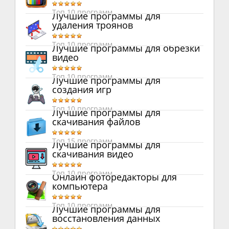
Топ 10 программ
Лучшие программы для
удаления троянов
Топ 10 программ
Лучшие программы для обрезки
видео
Топ 10 программ
Лучшие программы для
создания игр
Топ 10 программ
Лучшие программы для
скачивания файлов
Топ 15 программ
Лучшие программы для
скачивания видео
Топ 10 программ
Онлайн фоторедакторы для
компьютера
Топ 10 программ
Лучшие программы для
восстановления данных