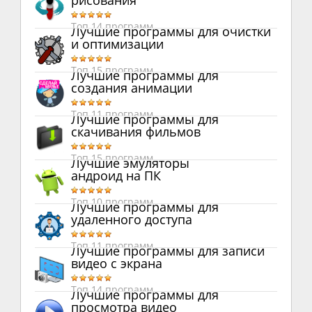
рисования
Топ 14 программ
Лучшие программы для очистки
и оптимизации
Топ 15 программ
Лучшие программы для
создания анимации
Топ 11 программ
Лучшие программы для
скачивания фильмов
Топ 15 программ
Лучшие эмуляторы
андроид на ПК
Топ 10 программ
Лучшие программы для
удаленного доступа
Топ 11 программ
Лучшие программы для записи
видео с экрана
Топ 14 программ
Лучшие программы для
просмотра видео