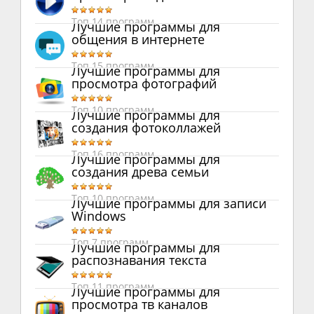
Топ 14 программ
Лучшие программы для
общения в интернете
Топ 15 программ
Лучшие программы для
просмотра фотографий
Топ 10 программ
Лучшие программы для
создания фотоколлажей
Топ 16 программ
Лучшие программы для
создания древа семьи
Топ 10 программ
Лучшие программы для записи
Windows
Топ 7 программ
Лучшие программы для
распознавания текста
Топ 11 программ
Лучшие программы для
просмотра тв каналов