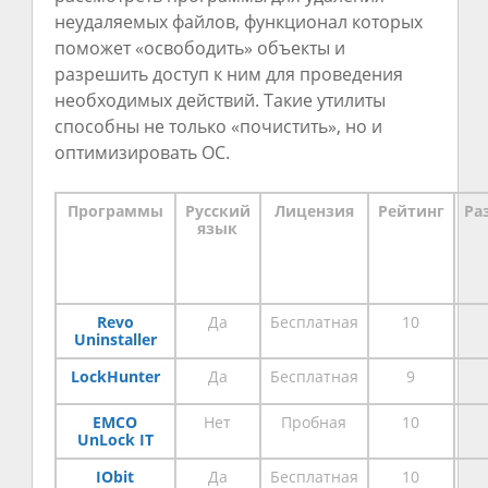
неудаляемых файлов, функционал которых
поможет «освободить» объекты и
разрешить доступ к ним для проведения
необходимых действий. Такие утилиты
способны не только «почистить», но и
оптимизировать ОС.
Программы
Русский
Лицензия
Рейтинг
Ра
язык
Revo
Да
Бесплатная
10
Uninstaller
LockHunter
Да
Бесплатная
9
EMCO
Нет
Пробная
10
UnLock IT
IObit
Да
Бесплатная
10