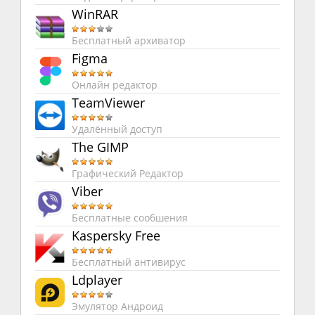
WinRAR
Бесплатный архиватор
Figma
Онлайн редактор
TeamViewer
Удалённый доступ
The GIMP
Графический Редактор
Viber
Бесплатные сообшения
Kaspersky Free
Бесплатный антивирус
Ldplayer
Эмулятор Андроид