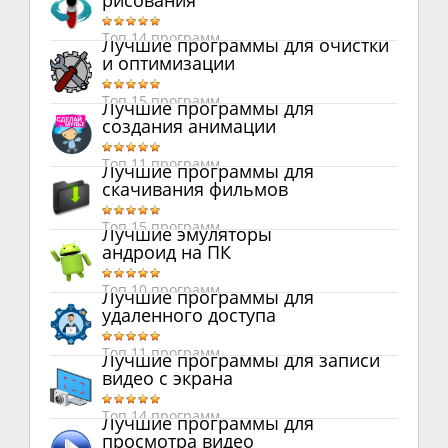
рисования
Топ 14 программ
Лучшие программы для очистки
и оптимизации
Топ 15 программ
Лучшие программы для
создания анимации
Топ 11 программ
Лучшие программы для
скачивания фильмов
Топ 15 программ
Лучшие эмуляторы
андроид на ПК
Топ 10 программ
Лучшие программы для
удаленного доступа
Топ 11 программ
Лучшие программы для записи
видео с экрана
Топ 14 программ
Лучшие программы для
просмотра видео