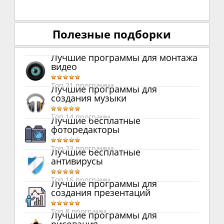
Полезные подборки
Лучшие программы для монтажа
видео
Топ 21 программа
Лучшие программы для
создания музыки
Топ 14 программ
Лучшие бесплатные
фоторедакторы
Топ 23 программа
Лучшие бесплатные
антивирусы
Топ 16 программ
Лучшие программы для
создания презентаций
Топ 8 программ
Лучшие программы для