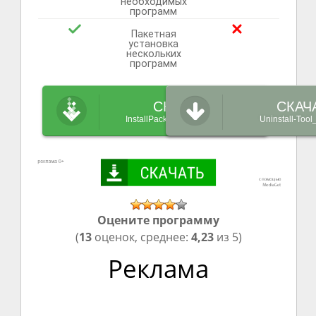
необходимых
программ
Пакетная
установка
нескольких
программ
СКАЧАТЬ
СКАЧ
InstallPack_Uninstall-Tool.exe
Uninstall-Tool
Оцените программу
(
13
оценок, среднее:
4,23
из 5)
Реклама