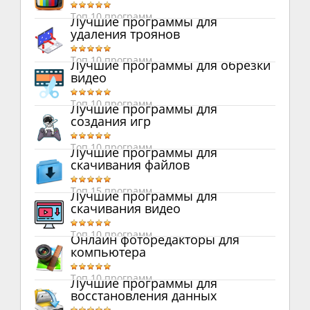
Топ 10 программ
Лучшие программы для
удаления троянов
Топ 10 программ
Лучшие программы для обрезки
видео
Топ 10 программ
Лучшие программы для
создания игр
Топ 10 программ
Лучшие программы для
скачивания файлов
Топ 15 программ
Лучшие программы для
скачивания видео
Топ 10 программ
Онлайн фоторедакторы для
компьютера
Топ 10 программ
Лучшие программы для
восстановления данных