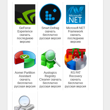
GeForce
Smart Defrag
Microsoft NET
Experience
скачать
Framework
скачать
бесплатно
скачать
последнюю
русская версия
последнюю
версию
версию
Aomei Partition
Auslogics
RS FAT
Assistant
Registry
Recovery
скачать
Cleaner скачать
скачать
бесплатно
бесплатно
бесплатно
русская версия
русская версия
русская версия