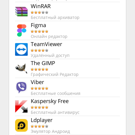
WinRAR
Бесплатный архиватор
Figma
Онлайн редактор
TeamViewer
Удалённый доступ
The GIMP
Графический Редактор
Viber
Бесплатные сообшения
Kaspersky Free
Бесплатный антивирус
Ldplayer
Эмулятор Андроид