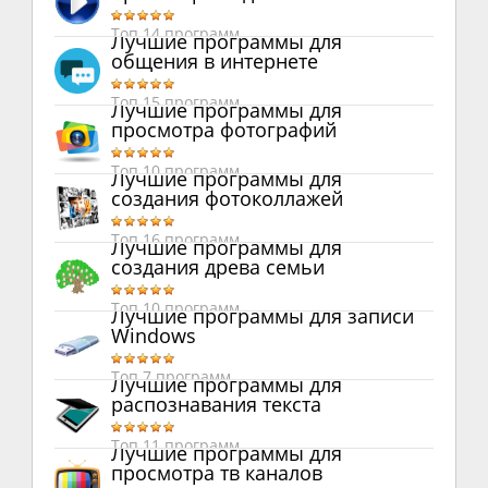
Топ 14 программ
Лучшие программы для
общения в интернете
Топ 15 программ
Лучшие программы для
просмотра фотографий
Топ 10 программ
Лучшие программы для
создания фотоколлажей
Топ 16 программ
Лучшие программы для
создания древа семьи
Топ 10 программ
Лучшие программы для записи
Windows
Топ 7 программ
Лучшие программы для
распознавания текста
Топ 11 программ
Лучшие программы для
просмотра тв каналов