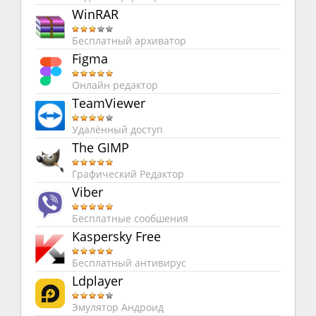
WinRAR
Бесплатный архиватор
Figma
Онлайн редактор
TeamViewer
Удалённый доступ
The GIMP
Графический Редактор
Viber
Бесплатные сообшения
Kaspersky Free
Бесплатный антивирус
Ldplayer
Эмулятор Андроид