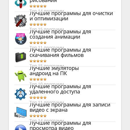
рисования
Топ 14 программ
Лучшие программы для очистки
и оптимизации
Топ 15 программ
Лучшие программы для
создания анимации
Топ 11 программ
Лучшие программы для
скачивания фильмов
Топ 15 программ
Лучшие эмуляторы
андроид на ПК
Топ 10 программ
Лучшие программы для
удаленного доступа
Топ 11 программ
Лучшие программы для записи
видео с экрана
Топ 14 программ
Лучшие программы для
просмотра видео