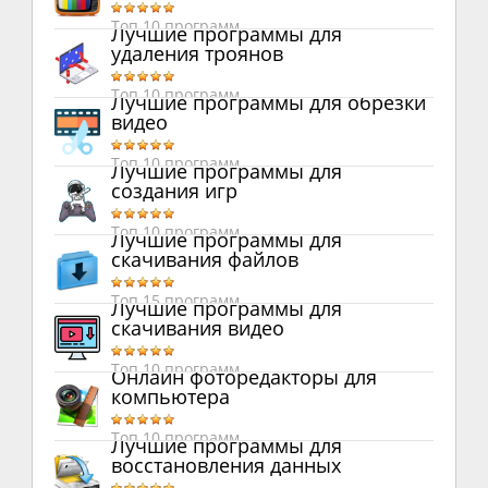
Топ 10 программ
Лучшие программы для
удаления троянов
Топ 10 программ
Лучшие программы для обрезки
видео
Топ 10 программ
Лучшие программы для
создания игр
Топ 10 программ
Лучшие программы для
скачивания файлов
Топ 15 программ
Лучшие программы для
скачивания видео
Топ 10 программ
Онлайн фоторедакторы для
компьютера
Топ 10 программ
Лучшие программы для
восстановления данных