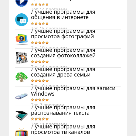
Топ 14 программ
Лучшие программы для
общения в интернете
Топ 15 программ
Лучшие программы для
просмотра фотографий
Топ 10 программ
Лучшие программы для
создания фотоколлажей
Топ 16 программ
Лучшие программы для
создания древа семьи
Топ 10 программ
Лучшие программы для записи
Windows
Топ 7 программ
Лучшие программы для
распознавания текста
Топ 11 программ
Лучшие программы для
просмотра тв каналов