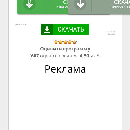
СКАЧАТЬ
СКАЧ
InstallPack_Unlocker.exe
Unlocker_se
Оцените программу
(
607
оценок, среднее:
4,50
из 5)
Реклама