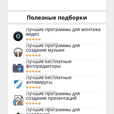
Полезные подборки
Лучшие программы для монтажа
видео
Топ 21 программа
Лучшие программы для
создания музыки
Топ 14 программ
Лучшие бесплатные
фоторедакторы
Топ 23 программа
Лучшие бесплатные
антивирусы
Топ 16 программ
Лучшие программы для
создания презентаций
Топ 8 программ
Лучшие программы для