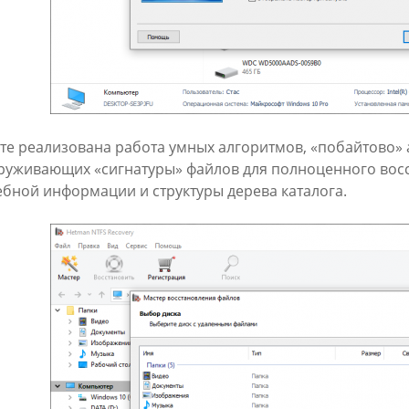
фте реализована работа умных алгоритмов, «побайтово»
руживающих «сигнатуры» файлов для полноценного вос
ебной информации и структуры дерева каталога.