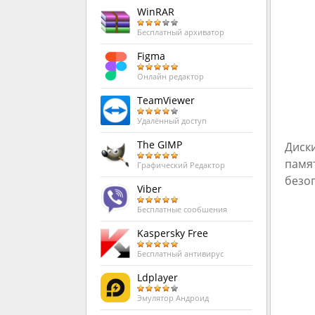
WinRAR
Бесплатный архиватор
Figma
Онлайн редактор
TeamViewer
Удалённый доступ
The GIMP
Диск
памя
Графический Редактор
безо
Viber
Бесплатные сообшения
Kaspersky Free
Бесплатный антивирус
Ldplayer
Эмулятор Андроид