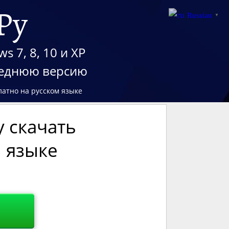
Ру
Russian
▼
 7, 8, 10 и XP
леднюю версию
латно на русском языке
y скачать
м языке