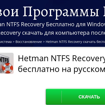
вои Программы 
n NTFS Recovery Бесплатно для Windows
Recovery скачать для компьютера пос
Система
>
Восстановление
>
Hetman NTFS Recovery скачать бесп
Hetman NTFS Recover
бесплатно на русско
СКАЧАТЬ