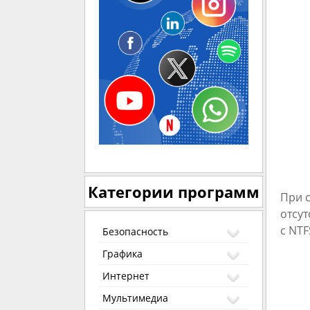
Категории программ
При 
отсут
с NTF
Безопасность
Графика
Интернет
Мультимедиа