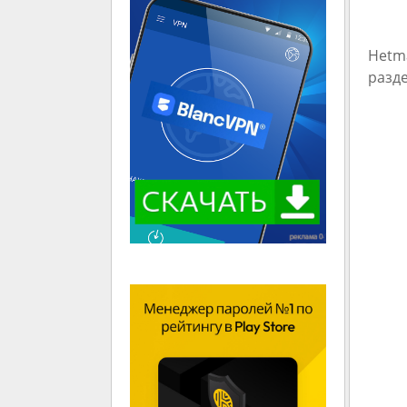
Hetm
разде