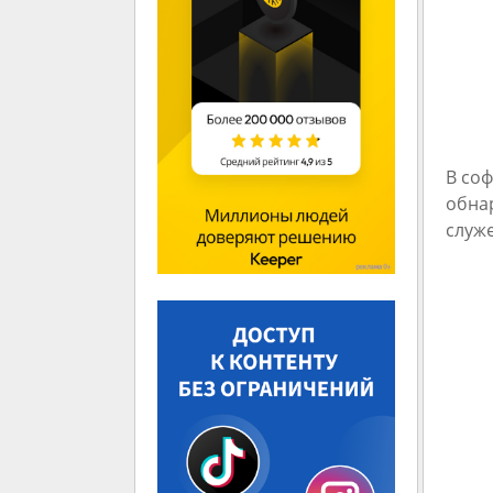
В со
обна
служ