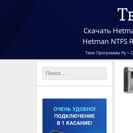
Т
Скачать Hetma
Hetman NTFS 
Твои Программы Ру
>
Найти: