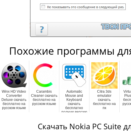
Похожие программы дл
Winx HD Video
Carambis
Automatic
Citra 3ds
Virt
Converter
Cleaner скачать
Mouse and
emulator
Plus
Deluxe скачать
бесплатно на
Keyboard
скачать
бесп
бесплатно на
русском языке
скачать
бесплатно на
русс
русском языке
бесплатно
пк
полную версию
Скачать Nokia PC Suite 