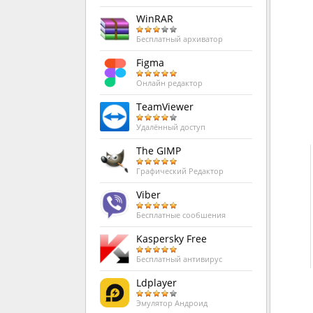
WinRAR
Бесплатный архиватор
Figma
Онлайн редактор
TeamViewer
Удалённый доступ
The GIMP
Графический Редактор
Viber
Бесплатные сообшения
Kaspersky Free
Бесплатный антивирус
Ldplayer
Эмулятор Андроид