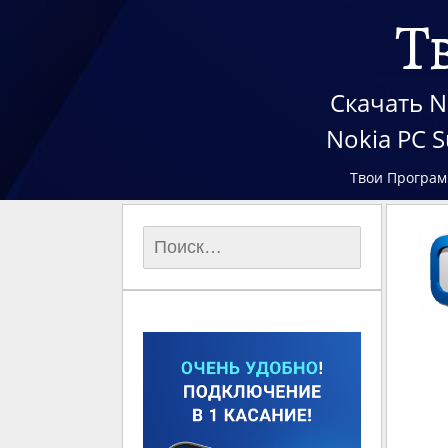
Т
Скачать No
Nokia PC 
Твои Програм
Найти: