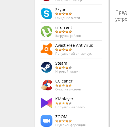
Быстрый браузер
Skype
Пред
устр
Общение в сети
uTorrent
Загрузка файлов
Avast Free Antivirus
Популярный антивирус
Steam
Игровой клиент
CCleaner
Очистка системы
KMplayer
Популярный плеер
ZOOM
Видеоконференция