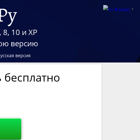
Ру
Russian
▼
 8, 10 и XP
нюю версию
русская версия
ь бесплатно