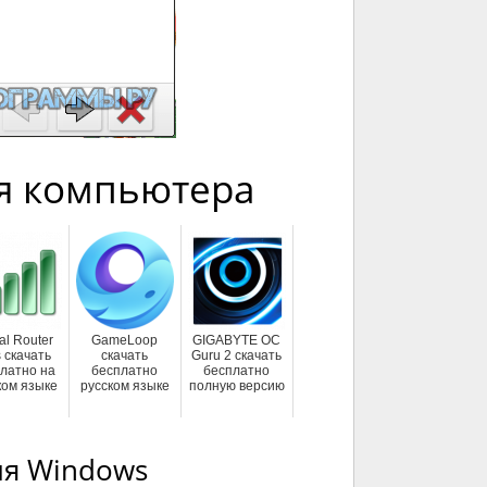
я компьютера
ual Router
GameLoop
GIGABYTE OC
 скачать
скачать
Guru 2 скачать
латно на
бесплатно
бесплатно
ком языке
русском языке
полную версию
для Windows