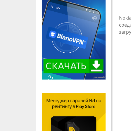
Noki
соед
загр