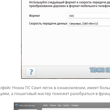
рфейс Нокиа ПС Сюит легок в ознакомлении, имеет бол
циям, а пошаговый мастер поможет разобраться в функ