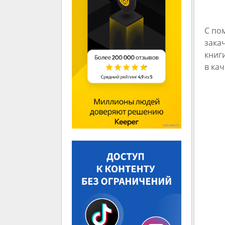
С по
зака
книг
в ка