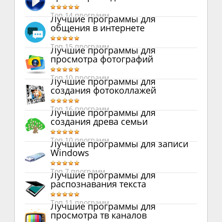
Топ 14 программ
Лучшие программы для
общения в интернете
Топ 15 программ
Лучшие программы для
просмотра фотографий
Топ 10 программ
Лучшие программы для
создания фотоколлажей
Топ 16 программ
Лучшие программы для
создания древа семьи
Топ 10 программ
Лучшие программы для записи
Windows
Топ 7 программ
Лучшие программы для
распознавания текста
Топ 11 программ
Лучшие программы для
просмотра тв каналов