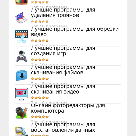
Топ 10 программ
Лучшие программы для
удаления троянов
Топ 10 программ
Лучшие программы для обрезки
видео
Топ 10 программ
Лучшие программы для
создания игр
Топ 10 программ
Лучшие программы для
скачивания файлов
Топ 15 программ
Лучшие программы для
скачивания видео
Топ 10 программ
Онлайн фоторедакторы для
компьютера
Топ 10 программ
Лучшие программы для
восстановления данных