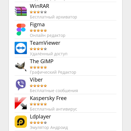
WinRAR
Бесплатный архиватор
Figma
Онлайн редактор
TeamViewer
Удалённый доступ
The GIMP
Графический Редактор
Viber
Бесплатные сообшения
Kaspersky Free
Бесплатный антивирус
Ldplayer
Эмулятор Андроид