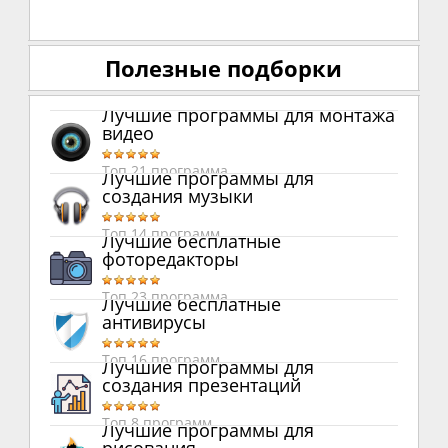
Полезные подборки
Лучшие программы для монтажа
видео
Топ 21 программа
Лучшие программы для
создания музыки
Топ 14 программ
Лучшие бесплатные
фоторедакторы
Топ 23 программа
Лучшие бесплатные
антивирусы
Топ 16 программ
Лучшие программы для
создания презентаций
Топ 8 программ
Лучшие программы для