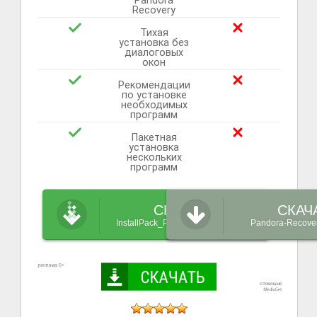
Pandora
Recovery
Тихая
установка без
диалоговых
окон
Рекомендации
по установке
необходимых
программ
Пакетная
установка
нескольких
программ
СКАЧАТЬ
СКАЧ
InstallPack_Pandora-Recovery.exe
Pandora-Recover