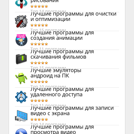
рисования
Топ 14 программ
Лучшие программы для очистки
и оптимизации
Топ 15 программ
Лучшие программы для
создания анимации
Топ 11 программ
Лучшие программы для
скачивания фильмов
Топ 15 программ
Лучшие эмуляторы
андроид на ПК
Топ 10 программ
Лучшие программы для
удаленного доступа
Топ 11 программ
Лучшие программы для записи
видео с экрана
Топ 14 программ
Лучшие программы для
просмотра видео