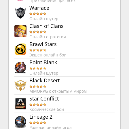
Приключения для всех
Warface
Онлайн шутер
Clash of Clans
Онлайн стратегия
Brawl Stars
Экшен онлайн бои
Point Blank
Онлайн шутер
Black Desert
MMORPG с открытым миром
Star Conflict
Космические бои
Lineage 2
Ролевая онлайн игра