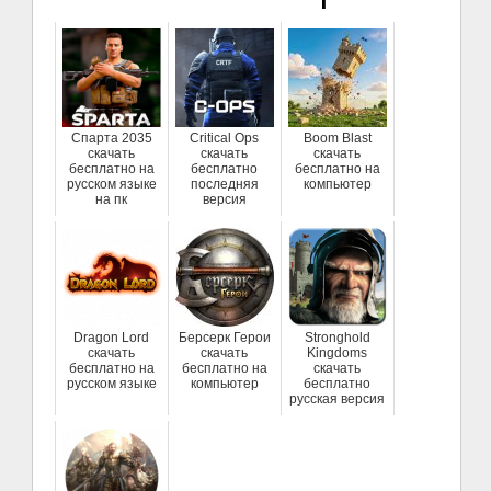
Спарта 2035
Critical Ops
Boom Blast
скачать
скачать
скачать
бесплатно на
бесплатно
бесплатно на
русском языке
последняя
компьютер
на пк
версия
Dragon Lord
Берсерк Герои
Stronghold
скачать
скачать
Kingdoms
бесплатно на
бесплатно на
скачать
русском языке
компьютер
бесплатно
русская версия