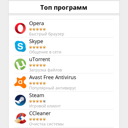
Топ программ
Opera
Быстрый браузер
Skype
Общение в сети
uTorrent
Загрузка файлов
Avast Free Antivirus
Популярный антивирус
Steam
Игровой клиент
CCleaner
Очистка системы