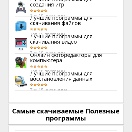
создания игр
Топ 10 программ
Лучшие программы для
скачивания файлов
Топ 15 программ
Лучшие программы для
скачивания видео
Топ 10 программ
Онлайн фоторедакторы для
компьютера
Топ 10 программ
Лучшие программы для
восстановления данных
Топ 15 программа
Самые скачиваемые Полезные
программы