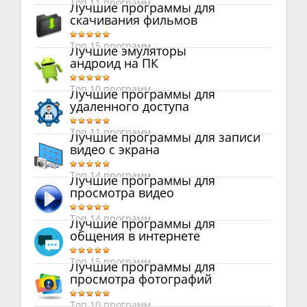
Топ 11 программ
Лучшие программы для
скачивания фильмов
Топ 15 программ
Лучшие эмуляторы
андроид на ПК
Топ 10 программ
Лучшие программы для
удаленного доступа
Топ 11 программ
Лучшие программы для записи
видео с экрана
Топ 14 программ
Лучшие программы для
просмотра видео
Топ 14 программ
Лучшие программы для
общения в интернете
Топ 15 программ
Лучшие программы для
просмотра фотографий
Топ 10 программ