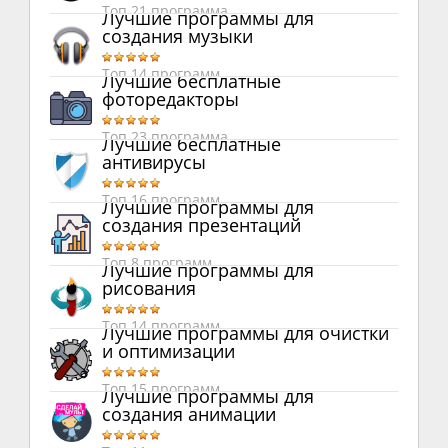
Топ 21 программа
Лучшие программы для
создания музыки
Топ 14 программ
Лучшие бесплатные
фоторедакторы
Топ 23 программа
Лучшие бесплатные
антивирусы
Топ 16 программ
Лучшие программы для
создания презентаций
Топ 8 программ
Лучшие программы для
рисования
Топ 14 программ
Лучшие программы для очистки
и оптимизации
Топ 15 программ
Лучшие программы для
создания анимации