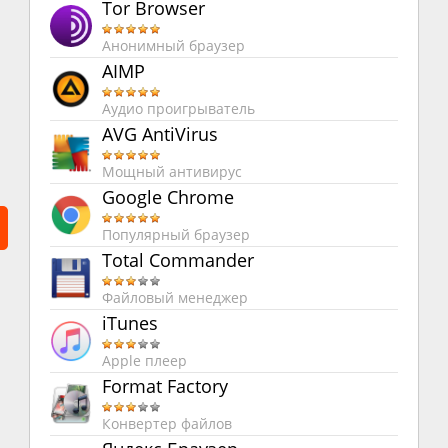
Tor Browser
Анонимный браузер
AIMP
Аудио проигрыватель
AVG AntiVirus
Мощный антивирус
Google Chrome
Популярный браузер
Total Commander
Файловый менеджер
iTunes
Apple плеер
Format Factory
Конвертер файлов