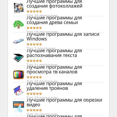
Лучшие программы для
создания фотоколлажей
Топ 16 программ
Лучшие программы для
создания древа семьи
Топ 10 программ
Лучшие программы для записи
Windows
Топ 7 программ
Лучшие программы для
распознавания текста
Топ 11 программ
Лучшие программы для
просмотра тв каналов
Топ 10 программ
Лучшие программы для
удаления троянов
Топ 10 программ
Лучшие программы для обрезки
видео
Топ 10 программ
Лучшие программы для