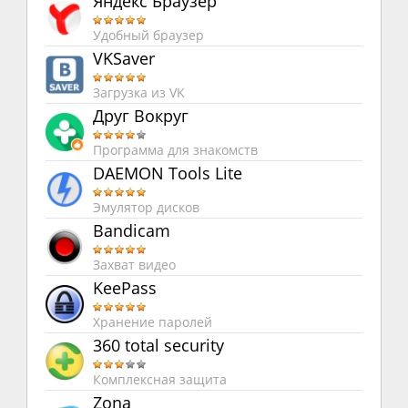
Яндекс Браузер
Удобный браузер
VKSaver
Загрузка из VK
Друг Вокруг
Программа для знакомств
DAEMON Tools Lite
Эмулятор дисков
Bandicam
Захват видео
KeePass
Хранение паролей
360 total security
Комплексная защита
Zona