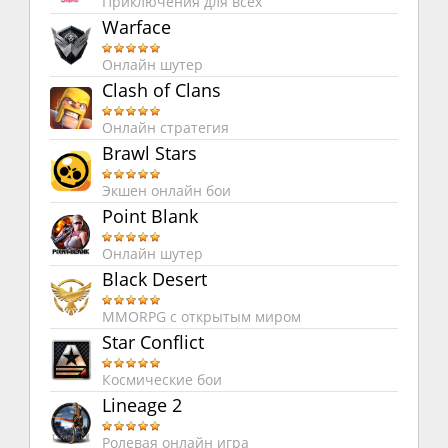
Приключения для всех
Warface
Онлайн шутер
Clash of Clans
Онлайн стратегия
Brawl Stars
Экшен онлайн бои
Point Blank
Онлайн шутер
Black Desert
MMORPG с открытым миром
Star Conflict
Космические бои
Lineage 2
Ролевая онлайн игра