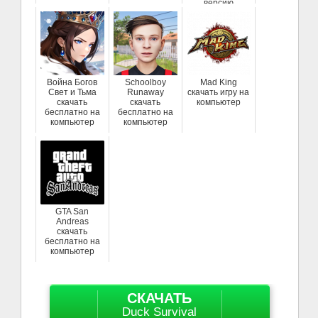
версию
Война Богов
Schoolboy
Mad King
Свет и Тьма
Runaway
скачать игру на
скачать
скачать
компьютер
бесплатно на
бесплатно на
компьютер
компьютер
GTA San
Andreas
скачать
бесплатно на
компьютер
СКАЧАТЬ
Duck Survival