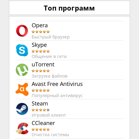
Топ программ
Opera
Быстрый браузер
Skype
Общение в сети
uTorrent
Загрузка файлов
Avast Free Antivirus
Популярный антивирус
Steam
Игровой клиент
CCleaner
Очистка системы