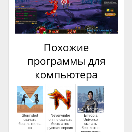
Похожие
программы для
компьютера
Stormshot
Neverwinter
Entropia
скачать
online скачать
Universe
бесплатно на
бесплатно
скачать
пк
русская версия
бесплатно
последнюю