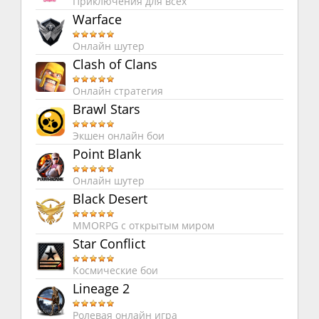
Приключения для всех
Warface
Онлайн шутер
Clash of Clans
Онлайн стратегия
Brawl Stars
Экшен онлайн бои
Point Blank
Онлайн шутер
Black Desert
MMORPG с открытым миром
Star Conflict
Космические бои
Lineage 2
Ролевая онлайн игра