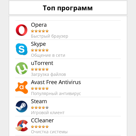
Топ программ
Opera
Быстрый браузер
Skype
Общение в сети
uTorrent
Загрузка файлов
Avast Free Antivirus
Популярный антивирус
Steam
Игровой клиент
CCleaner
Очистка системы