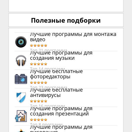
Полезные подборки
Лучшие программы для монтажа
видео
Топ 21 программа
Лучшие программы для
создания музыки
Топ 14 программ
Лучшие бесплатные
фоторедакторы
Топ 23 программа
Лучшие бесплатные
антивирусы
Топ 16 программ
Лучшие программы для
создания презентаций
Топ 8 программ
Лучшие программы для