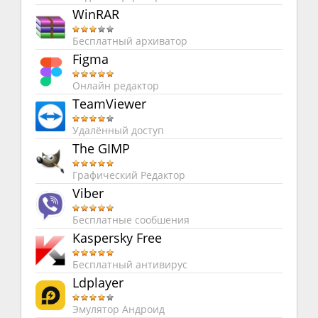
WinRAR
Бесплатный архиватор
Figma
Онлайн редактор
TeamViewer
Удалённый доступ
The GIMP
Графический Редактор
Viber
Бесплатные сообшения
Kaspersky Free
Бесплатный антивирус
Ldplayer
Эмулятор Андроид