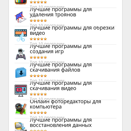
Топ 10 программ
Лучшие программы для
удаления троянов
Топ 10 программ
Лучшие программы для обрезки
видео
Топ 10 программ
Лучшие программы для
создания игр
Топ 10 программ
Лучшие программы для
скачивания файлов
Топ 15 программ
Лучшие программы для
скачивания видео
Топ 10 программ
Онлайн фоторедакторы для
компьютера
Топ 10 программ
Лучшие программы для
восстановления данных