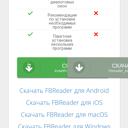
диалоговых
окон
Рекомендации
по установке
необходимых
программ
Пакетная
установка
нескольких
программ
СКАЧАТЬ
СКАЧ
InstallPack_Fbreader.exe
Fbreader_se
Скачать FBReader для Android
Скачать FBReader для iOS
Скачать FBReader для macOS
Скачать FBReader для Windows