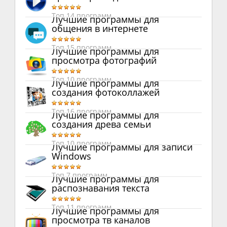
Топ 14 программ
Лучшие программы для
общения в интернете
Топ 15 программ
Лучшие программы для
просмотра фотографий
Топ 10 программ
Лучшие программы для
создания фотоколлажей
Топ 16 программ
Лучшие программы для
создания древа семьи
Топ 10 программ
Лучшие программы для записи
Windows
Топ 7 программ
Лучшие программы для
распознавания текста
Топ 11 программ
Лучшие программы для
просмотра тв каналов