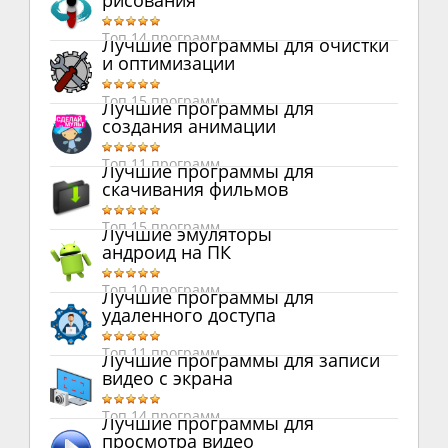
рисования
Топ 14 программ
Лучшие программы для очистки
и оптимизации
Топ 15 программ
Лучшие программы для
создания анимации
Топ 11 программ
Лучшие программы для
скачивания фильмов
Топ 15 программ
Лучшие эмуляторы
андроид на ПК
Топ 10 программ
Лучшие программы для
удаленного доступа
Топ 11 программ
Лучшие программы для записи
видео с экрана
Топ 14 программ
Лучшие программы для
просмотра видео