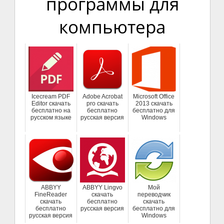
программы для
компьютера
Icecream PDF
Adobe Acrobat
Microsoft Office
Editor скачать
pro скачать
2013 скачать
бесплатно на
бесплатно
бесплатно для
русском языке
русская версия
Windows
ABBYY
ABBYY Lingvo
Мой
FineReader
скачать
переводчик
скачать
бесплатно
скачать
бесплатно
русская версия
бесплатно для
русская версия
Windows