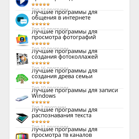
Топ 14 программ
Лучшие программы для
общения в интернете
Топ 15 программ
Лучшие программы для
просмотра фотографий
Топ 10 программ
Лучшие программы для
создания фотоколлажей
Топ 16 программ
Лучшие программы для
создания древа семьи
Топ 10 программ
Лучшие программы для записи
Windows
Топ 7 программ
Лучшие программы для
распознавания текста
Топ 11 программ
Лучшие программы для
просмотра тв каналов