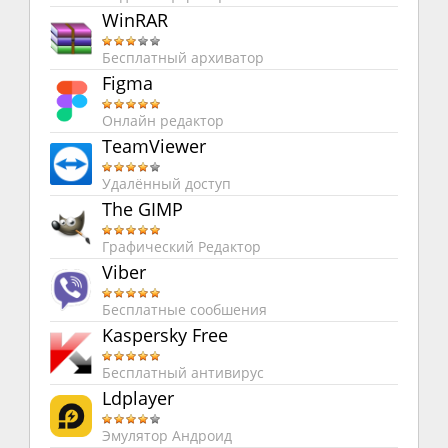
WinRAR
Бесплатный архиватор
Figma
Онлайн редактор
TeamViewer
Удалённый доступ
The GIMP
Графический Редактор
Viber
Бесплатные сообшения
Kaspersky Free
Бесплатный антивирус
Ldplayer
Эмулятор Андроид