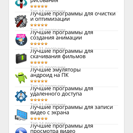
рисования
Топ 14 программ
Лучшие программы для очистки
и оптимизации
Топ 15 программ
Лучшие программы для
создания анимации
Топ 11 программ
Лучшие программы для
скачивания фильмов
Топ 15 программ
Лучшие эмуляторы
андроид на ПК
Топ 10 программ
Лучшие программы для
удаленного доступа
Топ 11 программ
Лучшие программы для записи
видео с экрана
Топ 14 программ
Лучшие программы для
просмотра видео