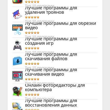
Топ 10 программ
Лучшие программы для
удаления троянов
Топ 10 программ
Лучшие программы для обрезки
видео
Топ 10 программ
Лучшие программы для
создания игр
Топ 10 программ
Лучшие программы для
скачивания файлов
Топ 15 программ
Лучшие программы для
скачивания видео
Топ 10 программ
Онлайн фоторедакторы для
компьютера
Топ 10 программ
Лучшие программы для
восстановления данных