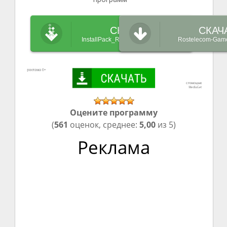
СКАЧАТЬ
СКАЧ
InstallPack_Rostelecom-Games.exe
Rostelecom-Game
Оцените программу
(
561
оценок, среднее:
5,00
из 5)
Реклама