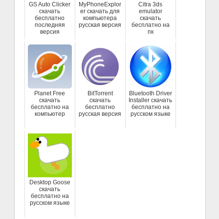
GS Auto Clicker
MyPhoneExplor
Citra 3ds
скачать
er скачать для
emulator
бесплатно
компьютера
скачать
последняя
русская версия
бесплатно на
версия
пк
Planet Free
BitTorrent
Bluetooth Driver
скачать
скачать
Installer скачать
бесплатно на
бесплатно
бесплатно на
компьютер
русская версия
русском языке
Desktop Goose
скачать
бесплатно на
русском языке