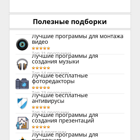
Полезные подборки
Лучшие программы для монтажа
видео
Топ 21 программа
Лучшие программы для
создания музыки
Топ 14 программ
Лучшие бесплатные
фоторедакторы
Топ 23 программа
Лучшие бесплатные
антивирусы
Топ 16 программ
Лучшие программы для
создания презентаций
Топ 8 программ
Лучшие программы для