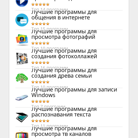
Топ 14 программ
Лучшие программы для
общения в интернете
Топ 15 программ
Лучшие программы для
просмотра фотографий
Топ 10 программ
Лучшие программы для
создания фотоколлажей
Топ 16 программ
Лучшие программы для
создания древа семьи
Топ 10 программ
Лучшие программы для записи
Windows
Топ 7 программ
Лучшие программы для
распознавания текста
Топ 11 программ
Лучшие программы для
просмотра тв каналов