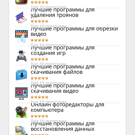
Топ 10 программ
Лучшие программы для
удаления троянов
Топ 10 программ
Лучшие программы для обрезки
видео
Топ 10 программ
Лучшие программы для
создания игр
Топ 10 программ
Лучшие программы для
скачивания файлов
Топ 15 программ
Лучшие программы для
скачивания видео
Топ 10 программ
Онлайн фоторедакторы для
компьютера
Топ 10 программ
Лучшие программы для
восстановления данных