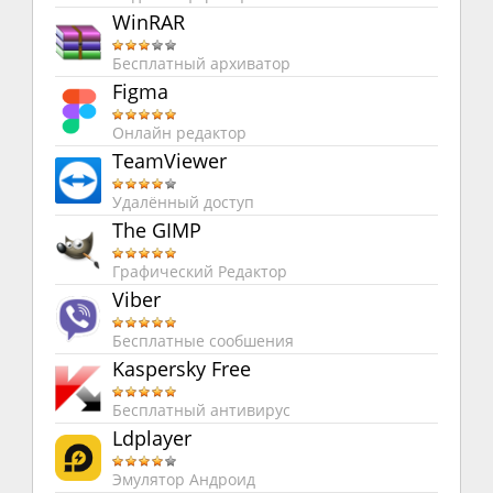
WinRAR
Бесплатный архиватор
Figma
Онлайн редактор
TeamViewer
Удалённый доступ
The GIMP
Графический Редактор
Viber
Бесплатные сообшения
Kaspersky Free
Бесплатный антивирус
Ldplayer
Эмулятор Андроид