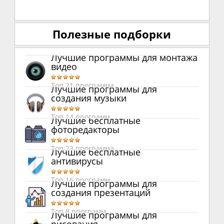
Полезные подборки
Лучшие программы для монтажа
видео
Топ 21 программа
Лучшие программы для
создания музыки
Топ 14 программ
Лучшие бесплатные
фоторедакторы
Топ 23 программа
Лучшие бесплатные
антивирусы
Топ 16 программ
Лучшие программы для
создания презентаций
Топ 8 программ
Лучшие программы для