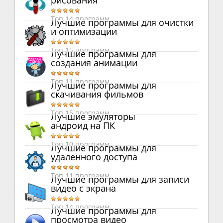
рисования
Топ 14 программ
Лучшие программы для очистки
и оптимизации
Топ 15 программ
Лучшие программы для
создания анимации
Топ 11 программ
Лучшие программы для
скачивания фильмов
Топ 15 программ
Лучшие эмуляторы
андроид на ПК
Топ 10 программ
Лучшие программы для
удаленного доступа
Топ 11 программ
Лучшие программы для записи
видео с экрана
Топ 14 программ
Лучшие программы для
просмотра видео