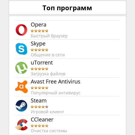
Топ программ
Opera
Быстрый браузер
Skype
Общение в сети
uTorrent
Загрузка файлов
Avast Free Antivirus
Популярный антивирус
Steam
Игровой клиент
CCleaner
Очистка системы