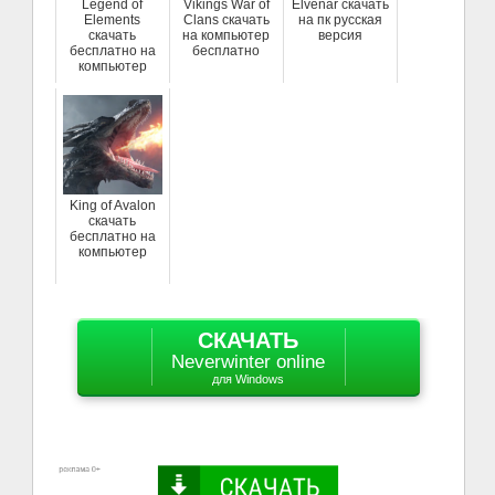
Legend of
Vikings War of
Elvenar скачать
Elements
Clans скачать
на пк русская
скачать
на компьютер
версия
бесплатно на
бесплатно
компьютер
King of Avalon
скачать
бесплатно на
компьютер
СКАЧАТЬ
Neverwinter online
для Windows