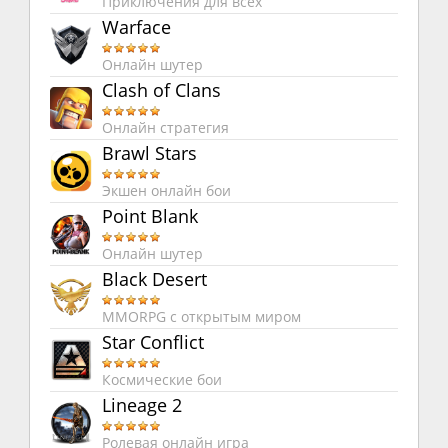
Приключения для всех
Warface
Онлайн шутер
Clash of Clans
Онлайн стратегия
Brawl Stars
Экшен онлайн бои
Point Blank
Онлайн шутер
Black Desert
MMORPG с открытым миром
Star Conflict
Космические бои
Lineage 2
Ролевая онлайн игра