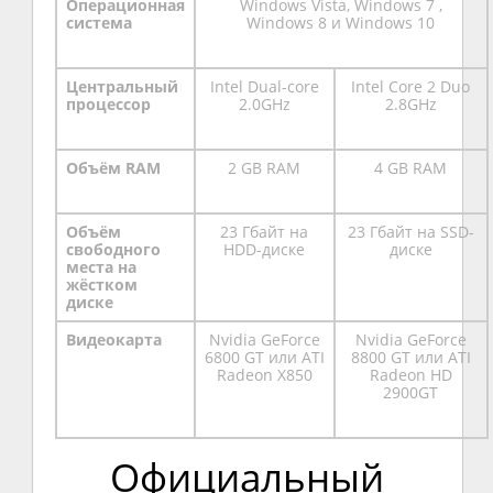
Операционная
Windows Vista, Windows 7 ,
система
Windows 8 и Windows 10
Центральный
Intel Dual-core
Intel Core 2 Duo
процессор
2.0GHz
2.8GHz
Объём RAM
2 GB RAM
4 GB RAM
Объём
23 Гбайт на
23 Гбайт на SSD-
свободного
HDD-диске
диске
места на
жёстком
диске
Видеокарта
Nvidia GeForce
Nvidia GeForce
6800 GT или ATI
8800 GT или ATI
Radeon X850
Radeon HD
2900GT
Официальный