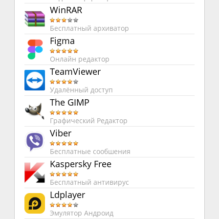
WinRAR
Бесплатный архиватор
Figma
Онлайн редактор
TeamViewer
Удалённый доступ
The GIMP
Графический Редактор
Viber
Бесплатные сообшения
Kaspersky Free
Бесплатный антивирус
Ldplayer
Эмулятор Андроид