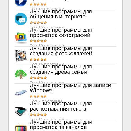
Топ 14 программ
Лучшие программы для
общения в интернете
Топ 15 программ
Лучшие программы для
просмотра фотографий
Топ 10 программ
Лучшие программы для
создания фотоколлажей
Топ 16 программ
Лучшие программы для
создания древа семьи
Топ 10 программ
Лучшие программы для записи
Windows
Топ 7 программ
Лучшие программы для
распознавания текста
Топ 11 программ
Лучшие программы для
просмотра тв каналов