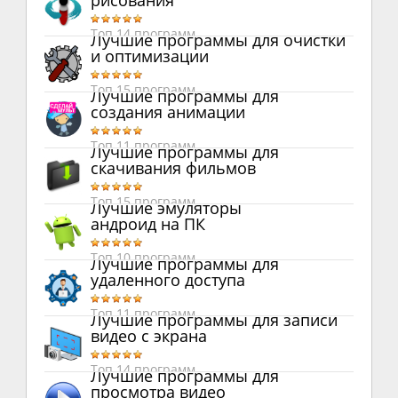
рисования
Топ 14 программ
Лучшие программы для очистки
и оптимизации
Топ 15 программ
Лучшие программы для
создания анимации
Топ 11 программ
Лучшие программы для
скачивания фильмов
Топ 15 программ
Лучшие эмуляторы
андроид на ПК
Топ 10 программ
Лучшие программы для
удаленного доступа
Топ 11 программ
Лучшие программы для записи
видео с экрана
Топ 14 программ
Лучшие программы для
просмотра видео