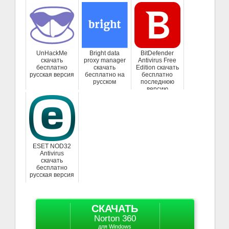
UnHackMe
Bright data
BitDefender
скачать
proxy manager
Antivirus Free
бесплатно
скачать
Edition скачать
русская версия
бесплатно на
бесплатно
русском
последнюю
версию
ESET NOD32
Antivirus
скачать
бесплатно
русская версия
СКАЧАТЬ
Norton 360
для Windows