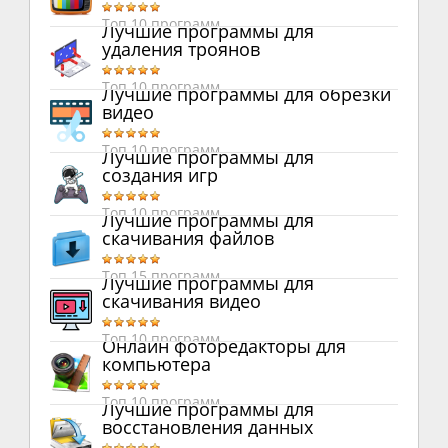
Топ 10 программ
Лучшие программы для
удаления троянов
Топ 10 программ
Лучшие программы для обрезки
видео
Топ 10 программ
Лучшие программы для
создания игр
Топ 10 программ
Лучшие программы для
скачивания файлов
Топ 15 программ
Лучшие программы для
скачивания видео
Топ 10 программ
Онлайн фоторедакторы для
компьютера
Топ 10 программ
Лучшие программы для
восстановления данных