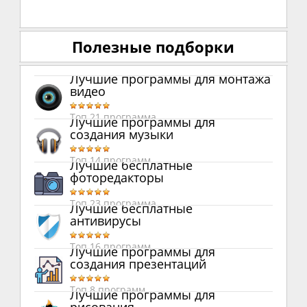
Полезные подборки
Лучшие программы для монтажа
видео
Топ 21 программа
Лучшие программы для
создания музыки
Топ 14 программ
Лучшие бесплатные
фоторедакторы
Топ 23 программа
Лучшие бесплатные
антивирусы
Топ 16 программ
Лучшие программы для
создания презентаций
Топ 8 программ
Лучшие программы для