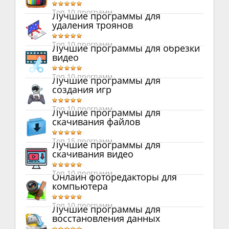
Топ 10 программ
Лучшие программы для
удаления троянов
Топ 10 программ
Лучшие программы для обрезки
видео
Топ 10 программ
Лучшие программы для
создания игр
Топ 10 программ
Лучшие программы для
скачивания файлов
Топ 15 программ
Лучшие программы для
скачивания видео
Топ 10 программ
Онлайн фоторедакторы для
компьютера
Топ 10 программ
Лучшие программы для
восстановления данных