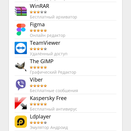
WinRAR
Бесплатный архиватор
Figma
Онлайн редактор
TeamViewer
Удалённый доступ
The GIMP
Графический Редактор
Viber
Бесплатные сообшения
Kaspersky Free
Бесплатный антивирус
Ldplayer
Эмулятор Андроид