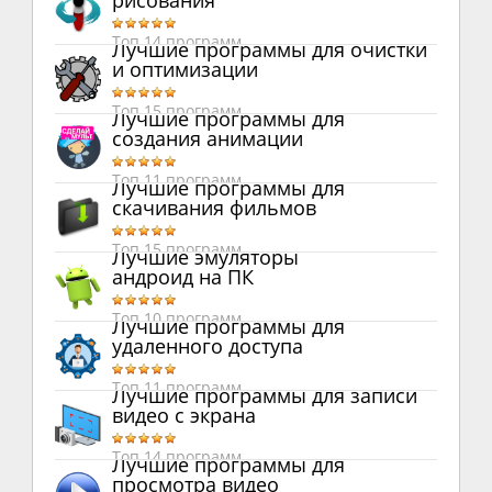
рисования
Топ 14 программ
Лучшие программы для очистки
и оптимизации
Топ 15 программ
Лучшие программы для
создания анимации
Топ 11 программ
Лучшие программы для
скачивания фильмов
Топ 15 программ
Лучшие эмуляторы
андроид на ПК
Топ 10 программ
Лучшие программы для
удаленного доступа
Топ 11 программ
Лучшие программы для записи
видео с экрана
Топ 14 программ
Лучшие программы для
просмотра видео