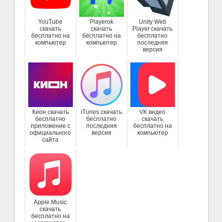
YouTube
Playerok
Unity Web
скачать
скачать
Player скачать
бесплатно на
бесплатно на
бесплатно
компьютер
компьютер
последняя
версия
Кион скачать
iTunes скачать
VK видео
бесплатно
бесплатно
скачать
приложение с
последняя
бесплатно на
официального
версия
компьютер
сайта
Apple Music
скачать
бесплатно на