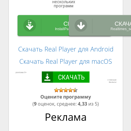
нескольких
программ
СКАЧАТЬ
СКАЧ
InstallPack_Realtimes.exe
Realtimes_s
Скачать Real Player для Android
Скачать Real Player для macOS
Оцените программу
(
9
оценок, среднее:
4,33
из 5)
Реклама