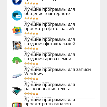
Топ 14 программ
Лучшие программы для
общения в интернете
Топ 15 программ
Лучшие программы для
просмотра фотографий
Топ 10 программ
Лучшие программы для
создания фотоколлажей
Топ 16 программ
Лучшие программы для
создания древа семьи
Топ 10 программ
Лучшие программы для записи
Windows
Топ 7 программ
Лучшие программы для
распознавания текста
Топ 11 программ
Лучшие программы для
просмотра тв каналов