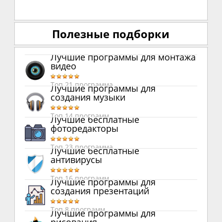
Полезные подборки
Лучшие программы для монтажа
видео
Топ 21 программа
Лучшие программы для
создания музыки
Топ 14 программ
Лучшие бесплатные
фоторедакторы
Топ 23 программа
Лучшие бесплатные
антивирусы
Топ 16 программ
Лучшие программы для
создания презентаций
Топ 8 программ
Лучшие программы для