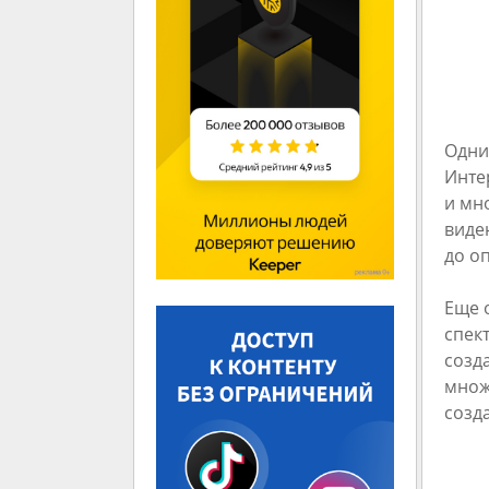
Одни
Инте
и мн
виде
до о
Еще 
спек
созд
множ
созд