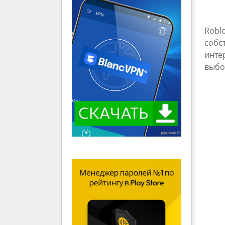
Robl
собс
инте
выбо