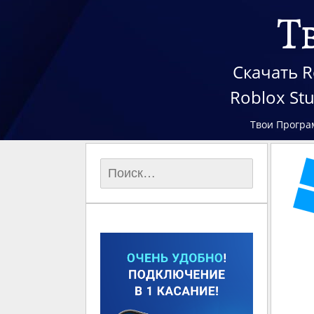
Т
Скачать R
Roblox St
Твои Програ
Найти: