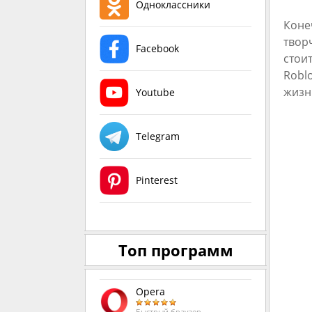
Одноклассники
Коне
твор
Facebook
стои
Robl
жизн
Youtube
Telegram
Pinterest
Топ программ
Opera