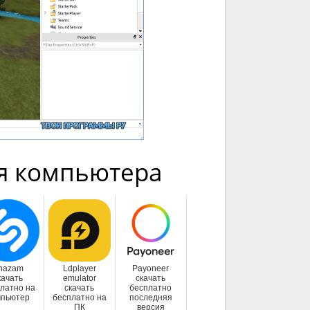
я компьютера
hazam
Ldplayer
Payoneer
качать
emulator
скачать
латно на
скачать
бесплатно
мпьютер
бесплатно на
последняя
ПК
версия