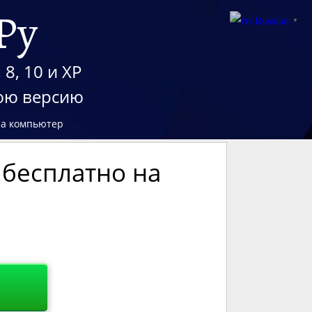
Ру
Russian
▼
8, 10 и XP
нюю версию
 на компьютер
ь бесплатно на