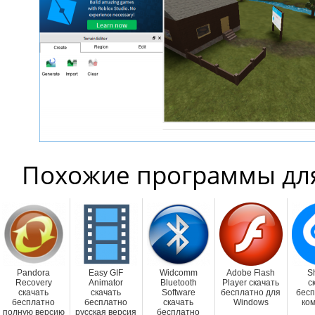
Похожие программы дл
Pandora
Easy GIF
Widcomm
Adobe Flash
S
Recovery
Animator
Bluetooth
Player скачать
с
скачать
скачать
Software
бесплатно для
бесп
бесплатно
бесплатно
скачать
Windows
ко
полную версию
русская версия
бесплатно