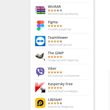
WinRAR
Бесплатный архиватор
Figma
Онлайн редактор
TeamViewer
Удалённый доступ
The GIMP
Графический Редактор
Viber
Бесплатные сообшения
Kaspersky Free
Бесплатный антивирус
Ldplayer
Эмулятор Андроид