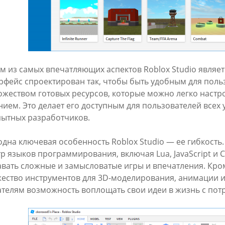
м из самых впечатляющих аспектов Roblox Studio являет
рфейс спроектирован так, чтобы быть удобным для поль
ожеством готовых ресурсов, которые можно легко настро
нием. Это делает его доступным для пользователей всех
пытных разработчиков.
одна ключевая особенность Roblox Studio — ее гибкост
тр языков программирования, включая Lua, JavaScript и 
авать сложные и замысловатые игры и впечатления. Кроме
ество инструментов для 3D-моделирования, анимации и 
ателям возможность воплощать свои идеи в жизнь с пот