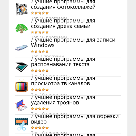
Лучшие программы для
создания фотоколлажей
Топ 16 программ
Лучшие программы для
создания древа семьи
Топ 10 программ
Лучшие программы для записи
Windows
Топ 7 программ
Лучшие программы для
распознавания текста
Топ 11 программ
Лучшие программы для
просмотра тв каналов
Топ 10 программ
Лучшие программы для
удаления троянов
Топ 10 программ
Лучшие программы для обрезки
видео
Топ 10 программ
Лучшие программы для