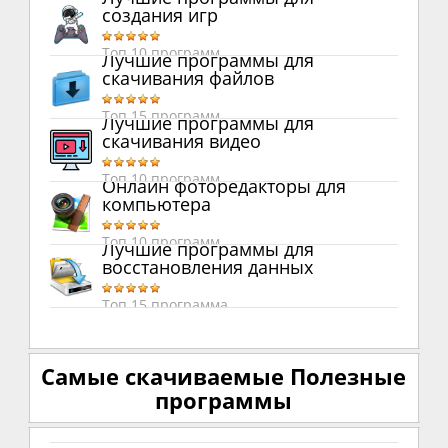
создания игр
Топ 10 программ
Лучшие программы для
скачивания файлов
Топ 15 программ
Лучшие программы для
скачивания видео
Топ 10 программ
Онлайн фоторедакторы для
компьютера
Топ 10 программ
Лучшие программы для
восстановления данных
Топ 15 программа
Самые скачиваемые Полезные
программы