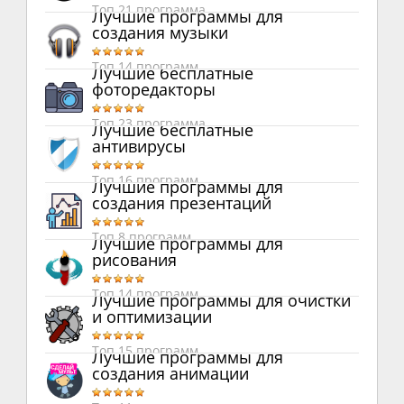
Топ 21 программа
Лучшие программы для
создания музыки
Топ 14 программ
Лучшие бесплатные
фоторедакторы
Топ 23 программа
Лучшие бесплатные
антивирусы
Топ 16 программ
Лучшие программы для
создания презентаций
Топ 8 программ
Лучшие программы для
рисования
Топ 14 программ
Лучшие программы для очистки
и оптимизации
Топ 15 программ
Лучшие программы для
создания анимации