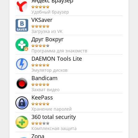
Яндекс Браузер
Удобный браузер
VKSaver
Загрузка из VK
Друг Вокруг
Программа для знакомств
DAEMON Tools Lite
Эмулятор дисков
Bandicam
Захват видео
KeePass
Хранение паролей
360 total security
Комплексная защита
Zona