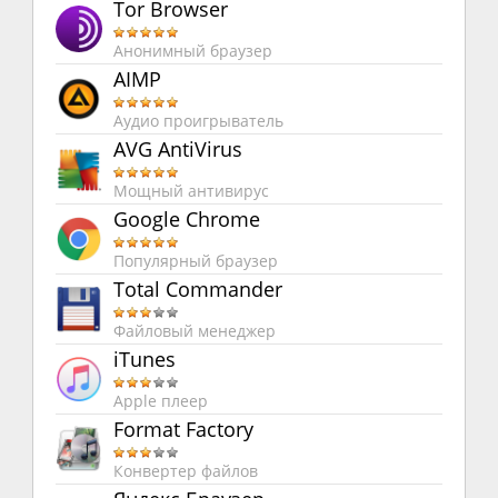
Tor Browser
Анонимный браузер
AIMP
Аудио проигрыватель
AVG AntiVirus
Мощный антивирус
Google Chrome
Популярный браузер
Total Commander
Файловый менеджер
iTunes
Apple плеер
Format Factory
Конвертер файлов