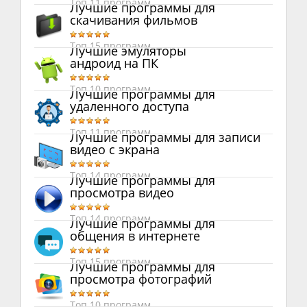
Топ 11 программ
Лучшие программы для
скачивания фильмов
Топ 15 программ
Лучшие эмуляторы
андроид на ПК
Топ 10 программ
Лучшие программы для
удаленного доступа
Топ 11 программ
Лучшие программы для записи
видео с экрана
Топ 14 программ
Лучшие программы для
просмотра видео
Топ 14 программ
Лучшие программы для
общения в интернете
Топ 15 программ
Лучшие программы для
просмотра фотографий
Топ 10 программ