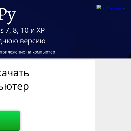
Ру
Russian
▼
7, 8, 10 и XP
еднюю версию
ь приложение на компьютер
качать
ьютер