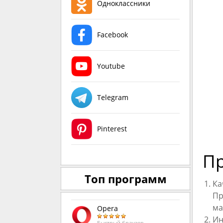
Одноклассники
Facebook
Youtube
Telegram
Pinterest
Пр
Топ программ
Ка
Пр
ма
Opera
Ин