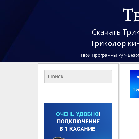
Т
Скачать Трик
Триколор ки
Твои Программы Ру
>
Безо
Найти: