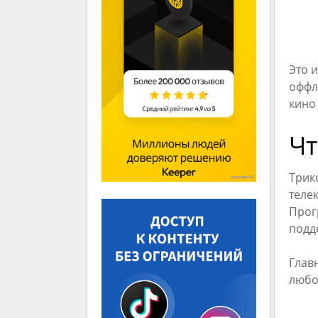
Это 
оффл
кино
Чт
Трик
теле
Прог
подд
Глав
любо