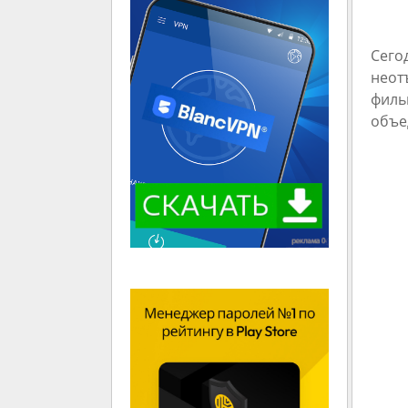
Сего
неот
филь
объе