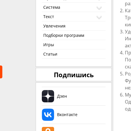
ра
Система
Ка
Текст
Тр
ки
Увлечения
Уд
Подборки программ
Ин
Игры
ак
Пр
Статьи
По
ск
Подпишись
Ро
Фу
не
Му
Дзен
Од
од
Вконтакте