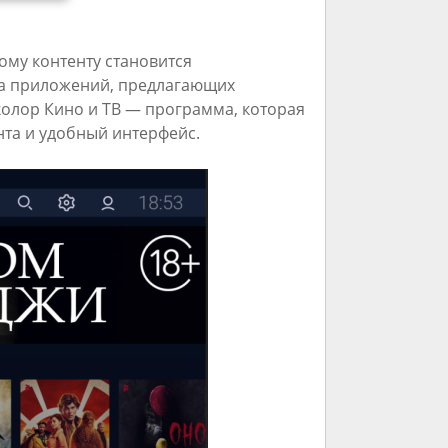
ому контенту становится
а приложений, предлагающих
колор Кино и ТВ — программа, которая
та и удобный интерфейс.