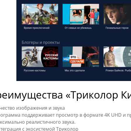
еимущества «Триколор Ки
чество изображения и звука
ограмма поддерживает просмотр в формате 4K UHD и пре
ксимально реалистичного звука.
теграция с экосистемой Триколор