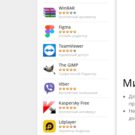
WinRAR
Бесплатный архиватор
Figma
Онлайн редактор
TeamViewer
Удалённый доступ
The GIMP
Графический Редактор
Ми
Viber
Бесплатные сообшения
Дл
Kaspersky Free
пр
Не
Бесплатный антивирус
до
Ldplayer
Эмулятор Андроид