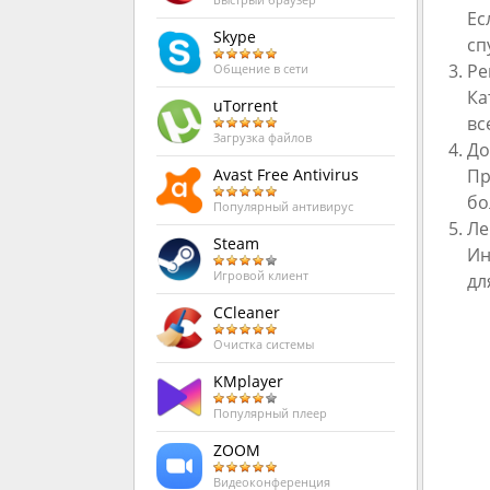
Быстрый браузер
Ес
Skype
сп
Ре
Общение в сети
Ка
uTorrent
вс
Загрузка файлов
До
Пр
Avast Free Antivirus
бо
Популярный антивирус
Ле
Steam
Ин
Игровой клиент
дл
CCleaner
Очистка системы
KMplayer
Популярный плеер
ZOOM
Видеоконференция