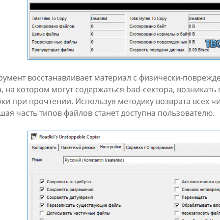
румент восстанавливает материал с физически-поврежд
а, на котором могут содержаться bad-сектора, возникат
ки при прочтении. Используя методику возврата всех ч
шая часть типов файлов станет доступна пользователю.