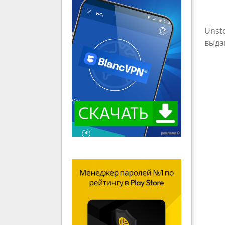
Unst
выда