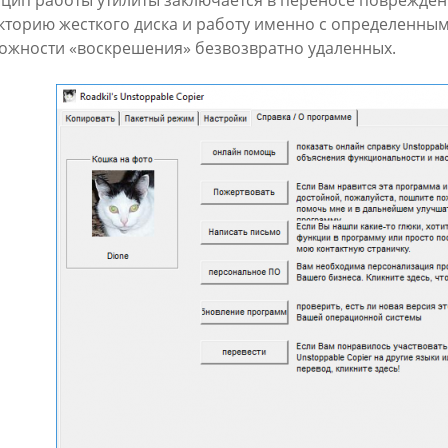
цип работы утилиты заключается в переносе поврежден
кторию жесткого диска и работу именно с определенны
ожности «воскрешения» безвозвратно удаленных.