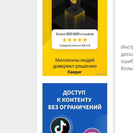
Инст
диск
ошиб
боль