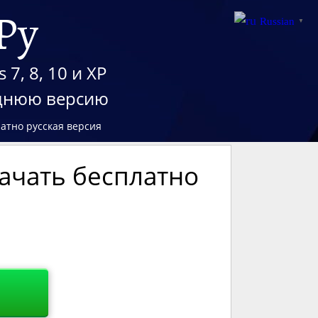
Ру
Russian
▼
7, 8, 10 и XP
еднюю версию
латно русская версия
качать бесплатно