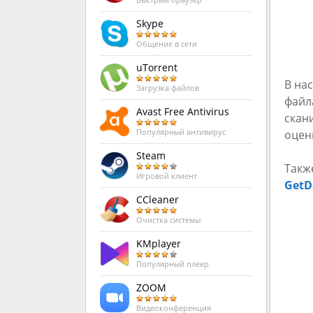
Быстрый браузер
Skype
Общение в сети
uTorrent
В на
Загрузка файлов
файл
Avast Free Antivirus
скан
оцен
Популярный антивирус
Steam
Такж
Игровой клиент
GetD
CCleaner
Очистка системы
KMplayer
Популярный плеер
ZOOM
Видеоконференция