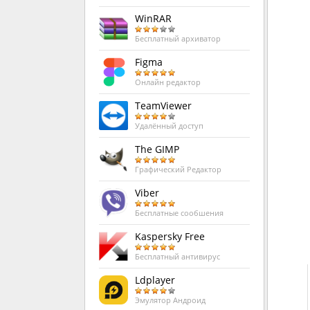
WinRAR
Бесплатный архиватор
Figma
Онлайн редактор
TeamViewer
Удалённый доступ
The GIMP
Графический Редактор
Viber
Бесплатные сообшения
Kaspersky Free
Бесплатный антивирус
Ldplayer
Эмулятор Андроид