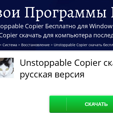
вои Программы 
oppable Copier Бесплатно для Windows 
 Copier скачать для компьютера посл
>
Система
>
Восстановление
>
Unstoppable Copier скачать бесп
Unstoppable Copier с
русская версия
СКАЧАТЬ