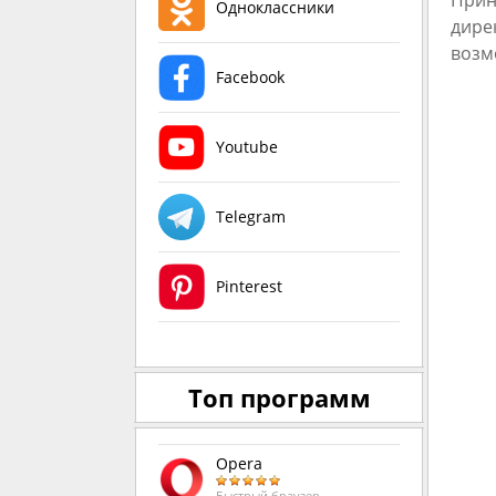
Прин
Одноклассники
дире
возм
Facebook
Youtube
Telegram
Pinterest
Топ программ
Opera