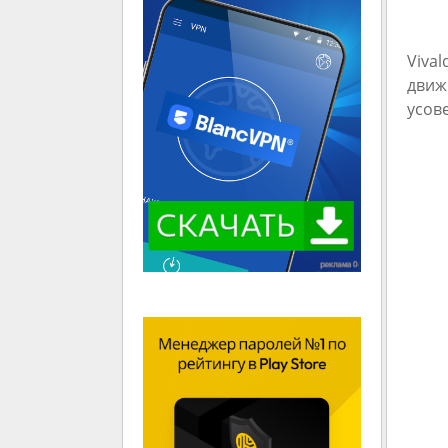
Viva
движ
усов