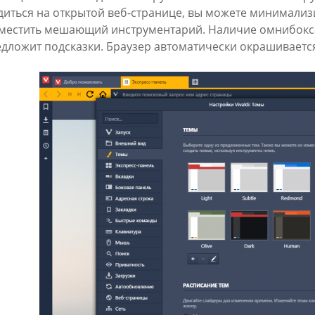
диться на открытой веб-странице, вы можете минимализ
местить мешающий инструментарий. Наличие омнибокса
едложит подсказки. Браузер автоматически окрашивается