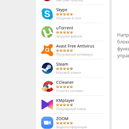
Быстрый браузер
Skype
Общение в сети
uTorrent
Напр
Загрузка файлов
блок
Avast Free Antivirus
функ
упра
Популярный антивирус
Steam
Игровой клиент
CCleaner
Очистка системы
KMplayer
Популярный плеер
ZOOM
Видеоконференция