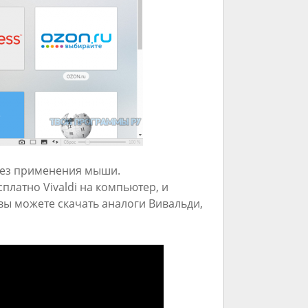
 без применения мыши.
латно Vivaldi на компьютер, и
вы можете скачать аналоги Вивальди,