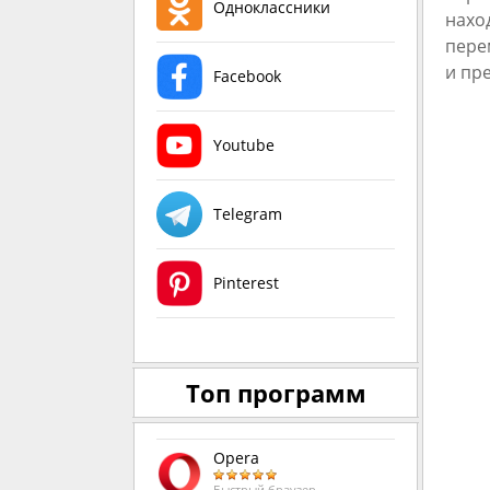
Одноклассники
нахо
пере
и пр
Facebook
Youtube
Telegram
Pinterest
Топ программ
Opera