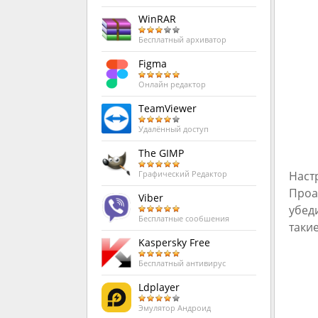
WinRAR
Бесплатный архиватор
Figma
Онлайн редактор
TeamViewer
Удалённый доступ
The GIMP
Наст
Графический Редактор
Проа
Viber
убед
Бесплатные сообшения
таки
Kaspersky Free
Бесплатный антивирус
Ldplayer
Эмулятор Андроид