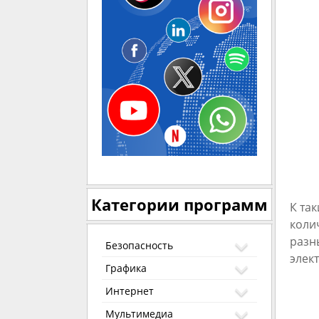
Категории программ
К та
коли
разн
Безопасность
элек
Графика
Интернет
Мультимедиа