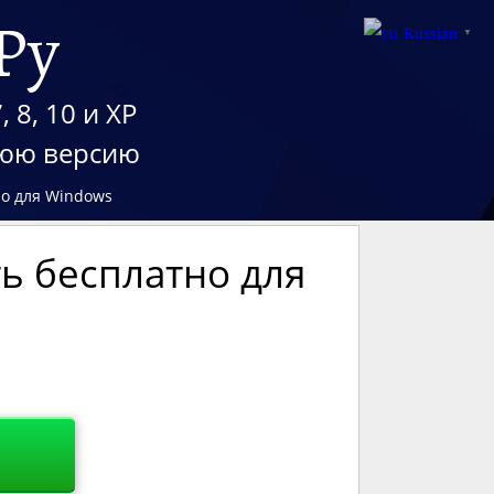
Ру
Russian
▼
 8, 10 и XP
нюю версию
но для Windows
ть бесплатно для