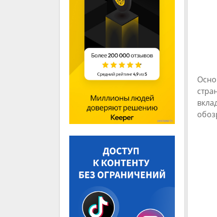
Осно
стра
вкла
обоз