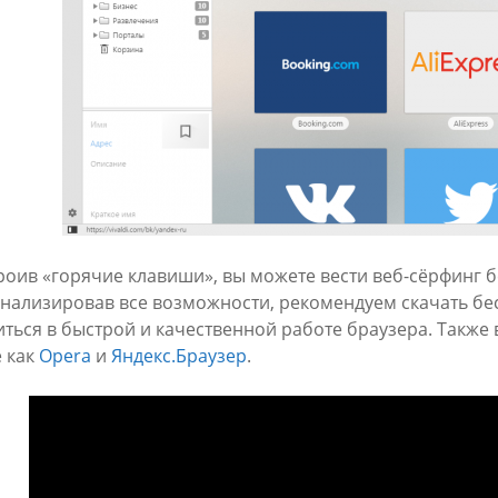
роив «горячие клавиши», вы можете вести веб-сёрфинг
нализировав все возможности, рекомендуем скачать бесп
иться в быстрой и качественной работе браузера. Также 
е как
Opera
и
Яндекс.Браузер
.