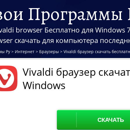
вои Программы 
valdi browser Бесплатно для Windows 7,
rowser скачать для компьютера послед
мы Ру
>
Интернет
>
Браузеры
>
Vivaldi браузер скачать бесплат
Vivaldi браузер скача
Windows
СКАЧАТЬ