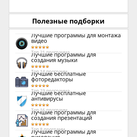
Полезные подборки
Лучшие программы для монтажа
видео
Топ 21 программа
Лучшие программы для
создания музыки
Топ 14 программ
Лучшие бесплатные
фоторедакторы
Топ 23 программа
Лучшие бесплатные
антивирусы
Топ 16 программ
Лучшие программы для
создания презентаций
Топ 8 программ
Лучшие программы для