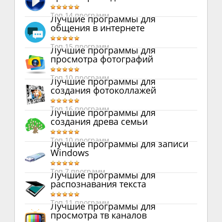
Топ 14 программ
Лучшие программы для
общения в интернете
Топ 15 программ
Лучшие программы для
просмотра фотографий
Топ 10 программ
Лучшие программы для
создания фотоколлажей
Топ 16 программ
Лучшие программы для
создания древа семьи
Топ 10 программ
Лучшие программы для записи
Windows
Топ 7 программ
Лучшие программы для
распознавания текста
Топ 11 программ
Лучшие программы для
просмотра тв каналов