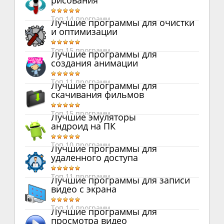
рисования
Топ 14 программ
Лучшие программы для очистки
и оптимизации
Топ 15 программ
Лучшие программы для
создания анимации
Топ 11 программ
Лучшие программы для
скачивания фильмов
Топ 15 программ
Лучшие эмуляторы
андроид на ПК
Топ 10 программ
Лучшие программы для
удаленного доступа
Топ 11 программ
Лучшие программы для записи
видео с экрана
Топ 14 программ
Лучшие программы для
просмотра видео