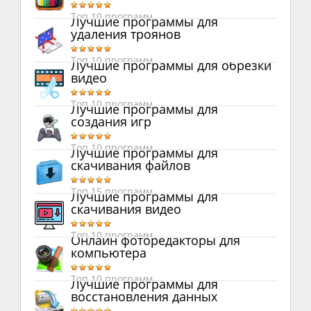
Топ 10 программ
Лучшие программы для
удаления троянов
Топ 10 программ
Лучшие программы для обрезки
видео
Топ 10 программ
Лучшие программы для
создания игр
Топ 10 программ
Лучшие программы для
скачивания файлов
Топ 15 программ
Лучшие программы для
скачивания видео
Топ 10 программ
Онлайн фоторедакторы для
компьютера
Топ 10 программ
Лучшие программы для
восстановления данных