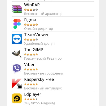
WinRAR
Бесплатный архиватор
Figma
Онлайн редактор
TeamViewer
Удалённый доступ
The GIMP
Графический Редактор
Viber
Бесплатные сообшения
Kaspersky Free
Бесплатный антивирус
Ldplayer
Эмулятор Андроид