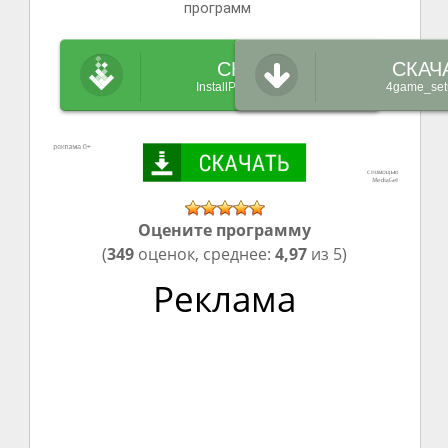
программ
СКАЧАТЬ
СКАЧ
InstallPack_4game.exe
4game_set
Оцените программу
(
349
оценок, среднее:
4,97
из 5)
Реклама