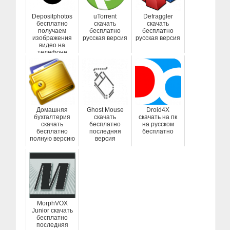
Depositphotos
uTorrent
Defraggler
бесплатно
скачать
скачать
получаем
бесплатно
бесплатно
изображения
русская версия
русская версия
видео на
телефоне
Домашняя
Ghost Mouse
Droid4X
бухгалтерия
скачать
скачать на пк
скачать
бесплатно
на русском
бесплатно
последняя
бесплатно
полную версию
версия
MorphVOX
Junior скачать
бесплатно
последняя