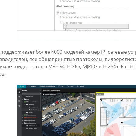
 поддерживает более 4000 моделей камер IP, сетевые ус
зводителей, все общепринятые протоколы, видеорегистр
имает видеопоток в MPEG4, H.265, MJPEG и H.264 с Full
ов.