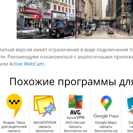
латная версия имеет ограничение в виде подключения 
ети. Рекомендуем ознакомиться с аналогичными прило
или
Active WebCam
.
Похожие программы дл
Яндекс Такси
АвтоКОЛЛАЖ
AVG Secure
Google Maps
Da
для водителей
скачать
скачать
скачать
с
скачать
бесплатно
бесплатно на
бесплатно на
бе