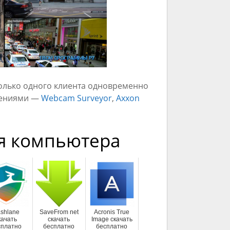
только одного клиента одновременно
жениями —
Webcam Surveyor
,
Axxon
я компьютера
shlane
SaveFrom net
Acronis True
качать
скачать
Image скачать
сплатно
бесплатно
бесплатно