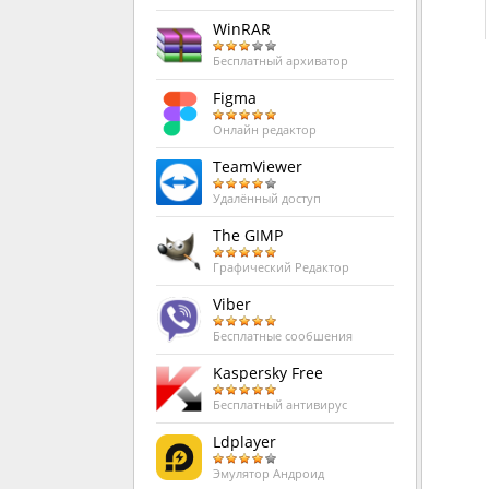
WinRAR
Бесплатный архиватор
Figma
Онлайн редактор
TeamViewer
Удалённый доступ
The GIMP
Графический Редактор
Viber
Бесплатные сообшения
Kaspersky Free
Бесплатный антивирус
Ldplayer
Эмулятор Андроид