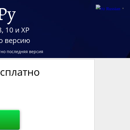
Ру
Russian
▼
, 10 и XP
юю версию
атно последняя версия
есплатно