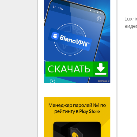
Luxr
виде