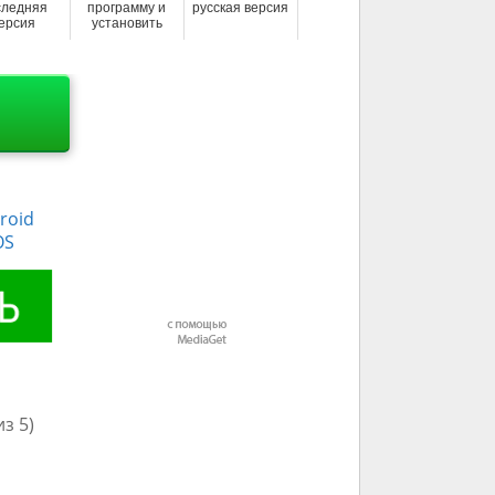
следняя
программу и
русская версия
ерсия
установить
roid
OS
з 5)