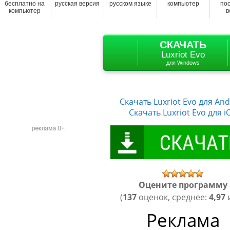
бесплатно на
русская версия
русском языке
компьютер
по
компьютер
в
СКАЧАТЬ
Luxriot Evo
для Windows
Скачать
Luxriot Evo
для And
Скачать
Luxriot Evo
для i
Оцените программу
(
137
оценок, среднее:
4,97
и
Реклама