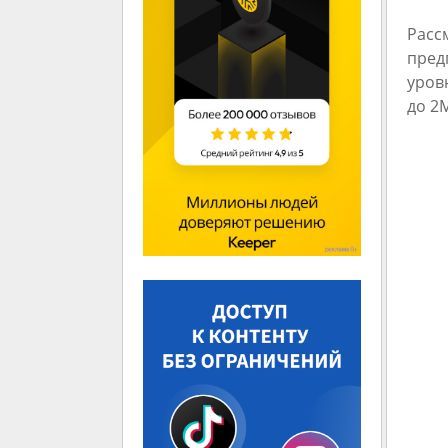
Расс
пред
уров
до 2