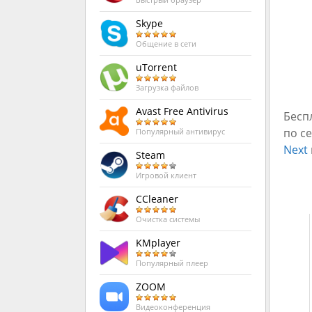
Быстрый браузер
Skype
Общение в сети
uTorrent
Загрузка файлов
Avast Free Antivirus
Бесп
по с
Популярный антивирус
Next
Steam
Игровой клиент
CCleaner
Очистка системы
KMplayer
Популярный плеер
ZOOM
Видеоконференция