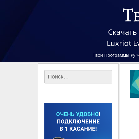
Т
Скачать 
Luxriot 
Твои Программы Ру
Найти: