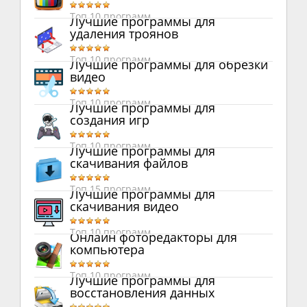
Топ 10 программ
Лучшие программы для
удаления троянов
Топ 10 программ
Лучшие программы для обрезки
видео
Топ 10 программ
Лучшие программы для
создания игр
Топ 10 программ
Лучшие программы для
скачивания файлов
Топ 15 программ
Лучшие программы для
скачивания видео
Топ 10 программ
Онлайн фоторедакторы для
компьютера
Топ 10 программ
Лучшие программы для
восстановления данных