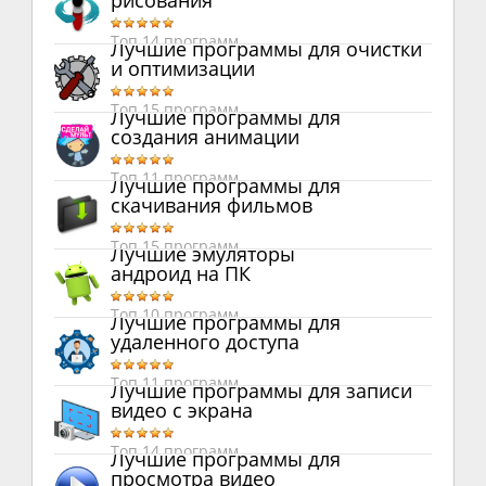
рисования
Топ 14 программ
Лучшие программы для очистки
и оптимизации
Топ 15 программ
Лучшие программы для
создания анимации
Топ 11 программ
Лучшие программы для
скачивания фильмов
Топ 15 программ
Лучшие эмуляторы
андроид на ПК
Топ 10 программ
Лучшие программы для
удаленного доступа
Топ 11 программ
Лучшие программы для записи
видео с экрана
Топ 14 программ
Лучшие программы для
просмотра видео