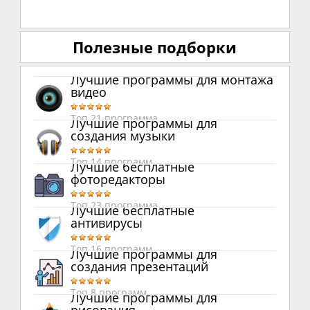
Полезные подборки
Лучшие программы для монтажа
видео
Топ 21 программа
Лучшие программы для
создания музыки
Топ 14 программ
Лучшие бесплатные
фоторедакторы
Топ 23 программа
Лучшие бесплатные
антивирусы
Топ 16 программ
Лучшие программы для
создания презентаций
Топ 8 программ
Лучшие программы для