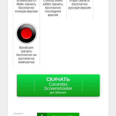
Screencast-O-
Coolcut video
Fraps скачать
Matic скачать
editor скачать
бесплатно
бесплатно
бесплатно
русская версия
полную версию
последняя
вресия
Bandicam
скачать
бесплатно на
русском на
компьютер
СКАЧАТЬ
Carambis
Screenshooter
для Windows