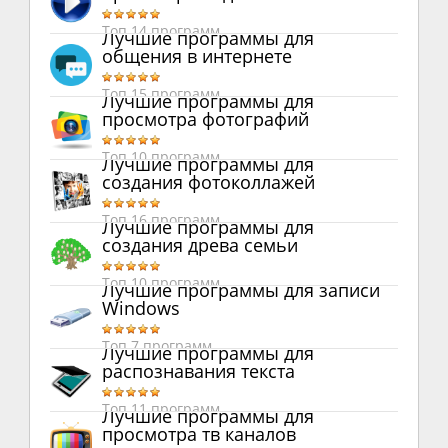
Топ 14 программ
Лучшие программы для
общения в интернете
Топ 15 программ
Лучшие программы для
просмотра фотографий
Топ 10 программ
Лучшие программы для
создания фотоколлажей
Топ 16 программ
Лучшие программы для
создания древа семьи
Топ 10 программ
Лучшие программы для записи
Windows
Топ 7 программ
Лучшие программы для
распознавания текста
Топ 11 программ
Лучшие программы для
просмотра тв каналов