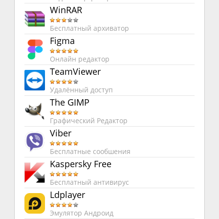
WinRAR
Бесплатный архиватор
Figma
Онлайн редактор
TeamViewer
Удалённый доступ
The GIMP
Графический Редактор
Viber
Бесплатные сообшения
Kaspersky Free
Бесплатный антивирус
Ldplayer
Эмулятор Андроид