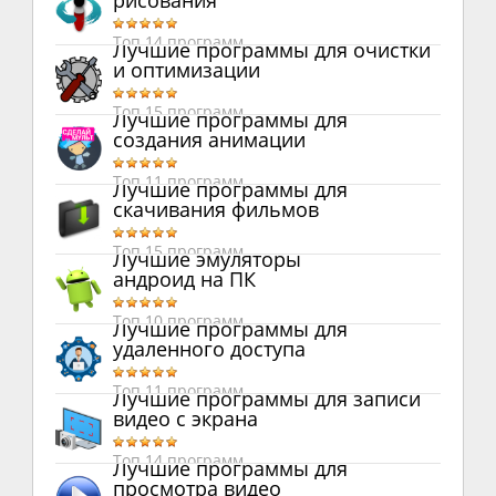
рисования
Топ 14 программ
Лучшие программы для очистки
и оптимизации
Топ 15 программ
Лучшие программы для
создания анимации
Топ 11 программ
Лучшие программы для
скачивания фильмов
Топ 15 программ
Лучшие эмуляторы
андроид на ПК
Топ 10 программ
Лучшие программы для
удаленного доступа
Топ 11 программ
Лучшие программы для записи
видео с экрана
Топ 14 программ
Лучшие программы для
просмотра видео