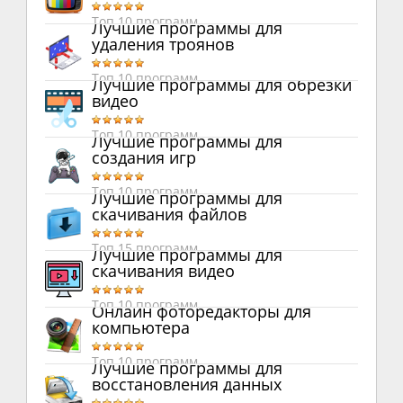
Топ 10 программ
Лучшие программы для
удаления троянов
Топ 10 программ
Лучшие программы для обрезки
видео
Топ 10 программ
Лучшие программы для
создания игр
Топ 10 программ
Лучшие программы для
скачивания файлов
Топ 15 программ
Лучшие программы для
скачивания видео
Топ 10 программ
Онлайн фоторедакторы для
компьютера
Топ 10 программ
Лучшие программы для
восстановления данных