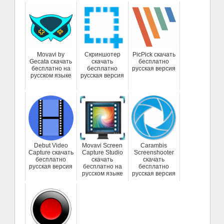
Movavi by
Скриншотер
PicPick скачать
Gecata скачать
скачать
бесплатно
бесплатно на
бесплатно
русская версия
русском языке
русская версия
Debut Video
Movavi Screen
Carambis
Capture скачать
Capture Studio
Screenshooter
бесплатно
скачать
скачать
русская версия
бесплатно на
бесплатно
русском языке
русская версия