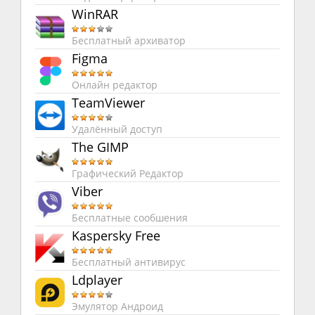
WinRAR
Бесплатный архиватор
Figma
Онлайн редактор
TeamViewer
Удалённый доступ
The GIMP
Графический Редактор
Viber
Бесплатные сообшения
Kaspersky Free
Бесплатный антивирус
Ldplayer
Эмулятор Андроид