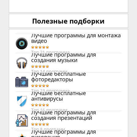
Полезные подборки
Лучшие программы для монтажа
видео
Топ 21 программа
Лучшие программы для
создания музыки
Топ 14 программ
Лучшие бесплатные
фоторедакторы
Топ 23 программа
Лучшие бесплатные
антивирусы
Топ 16 программ
Лучшие программы для
создания презентаций
Топ 8 программ
Лучшие программы для