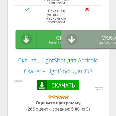
программ
Пакетная
установка
нескольких
программ
СКАЧАТЬ
СКАЧ
InstallPack_Lightshot.exe
Lightshot_s
Скачать LightShot для Android
Скачать LightShot для iOS
Оцените программу
(
265
оценок, среднее:
5,00
из 5)