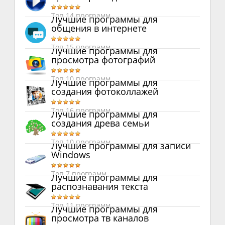
Топ 14 программ
Лучшие программы для
общения в интернете
Топ 15 программ
Лучшие программы для
просмотра фотографий
Топ 10 программ
Лучшие программы для
создания фотоколлажей
Топ 16 программ
Лучшие программы для
создания древа семьи
Топ 10 программ
Лучшие программы для записи
Windows
Топ 7 программ
Лучшие программы для
распознавания текста
Топ 11 программ
Лучшие программы для
просмотра тв каналов