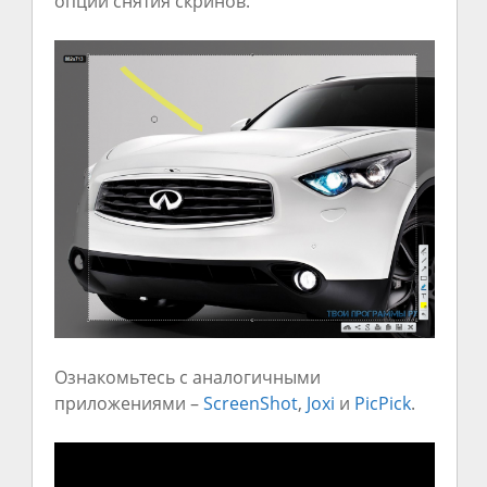
опции снятия скринов.
Ознакомьтесь с аналогичными
приложениями –
ScreenShot
,
Joxi
и
PicPick
.