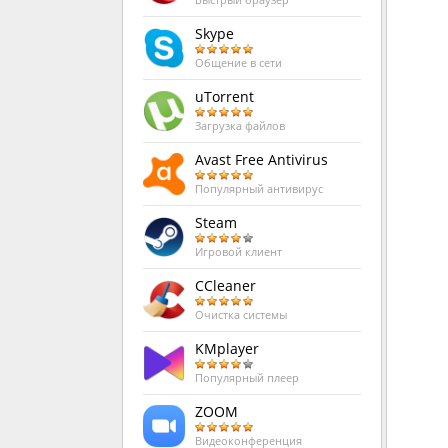
Быстрый браузер
Skype
Общение в сети
uTorrent
Загрузка файлов
Avast Free Antivirus
Популярный антивирус
Steam
Игровой клиент
CCleaner
Очистка системы
KMplayer
Популярный плеер
ZOOM
Видеоконференция