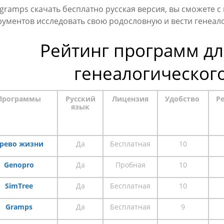
 gramps скачать бесплатно русская версия, вы сможете
рументов исследовать свою родословную и вести генеал
Рейтинг программ дл
генеалогическог
Программы
Русский
Лицензия
Удобство
Р
язык
рево жизни
Да
Бесплатная
10
Genopro
Да
Пробная
10
SimTree
Да
Бесплатная
10
Gramps
Да
Бесплатная
9