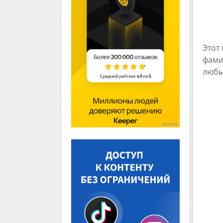
Этот
фами
любы