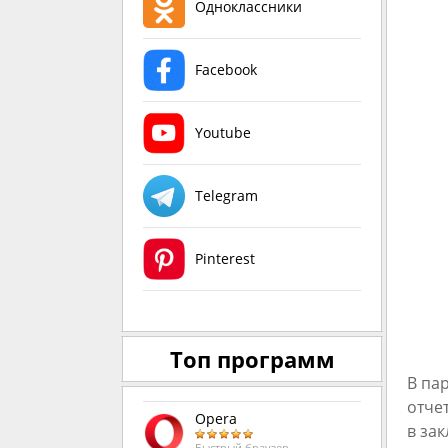
Одноклассники
Facebook
Youtube
Telegram
Pinterest
Топ программ
В па
отче
Opera
в за