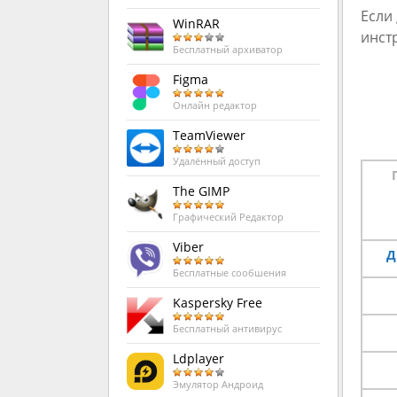
Если
WinRAR
инст
Бесплатный архиватор
Figma
Онлайн редактор
TeamViewer
Удалённый доступ
The GIMP
Графический Редактор
Viber
Д
Бесплатные сообшения
Kaspersky Free
Бесплатный антивирус
Ldplayer
Эмулятор Андроид