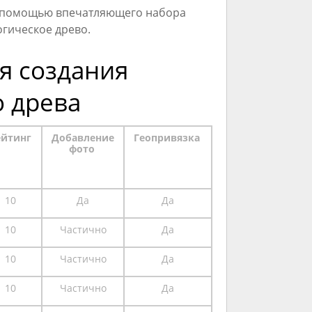
 с помощью впечатляющего набора
огическое древо.
я создания
о древа
ейтинг
Добавление
Геопривязка
фото
10
Да
Да
10
Частично
Да
10
Частично
Да
10
Частично
Да