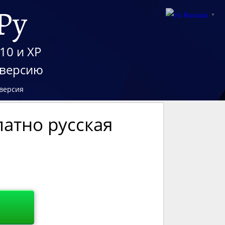
Ру
Russian
▼
10 и XP
 версию
 версия
латно русская