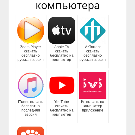
компьютера
Zoom Player
Apple TV
AzTorrent
скачать
скачать
скачать
бесплатно
бесплатно на
бесплатно
русская версия
компьютер
русская версия
iTunes скачать
YouTube
IVI скачать на
бесплатно
скачать
компьютер
последняя
бесплатно на
приложение
версия
компьютер