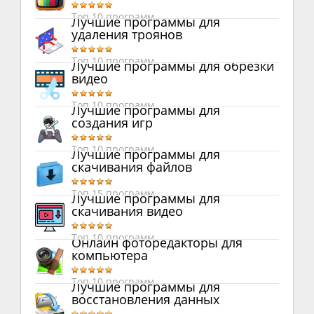
Топ 10 программ
Лучшие программы для
удаления троянов
Топ 10 программ
Лучшие программы для обрезки
видео
Топ 10 программ
Лучшие программы для
создания игр
Топ 10 программ
Лучшие программы для
скачивания файлов
Топ 15 программ
Лучшие программы для
скачивания видео
Топ 10 программ
Онлайн фоторедакторы для
компьютера
Топ 10 программ
Лучшие программы для
восстановления данных