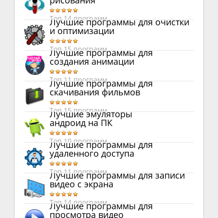
рисования
Топ 14 программ
Лучшие программы для очистки
и оптимизации
Топ 15 программ
Лучшие программы для
создания анимации
Топ 11 программ
Лучшие программы для
скачивания фильмов
Топ 15 программ
Лучшие эмуляторы
андроид на ПК
Топ 10 программ
Лучшие программы для
удаленного доступа
Топ 11 программ
Лучшие программы для записи
видео с экрана
Топ 14 программ
Лучшие программы для
просмотра видео