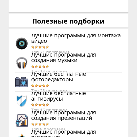
Полезные подборки
Лучшие программы для монтажа
видео
Топ 21 программа
Лучшие программы для
создания музыки
Топ 14 программ
Лучшие бесплатные
фоторедакторы
Топ 23 программа
Лучшие бесплатные
антивирусы
Топ 16 программ
Лучшие программы для
создания презентаций
Топ 8 программ
Лучшие программы для