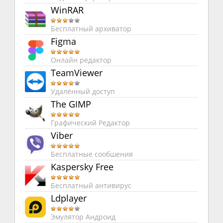
WinRAR
Бесплатный архиватор
Figma
Онлайн редактор
TeamViewer
Удалённый доступ
The GIMP
Графический Редактор
Viber
Бесплатные сообшения
Kaspersky Free
Бесплатный антивирус
Ldplayer
Эмулятор Андроид