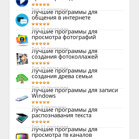
Топ 14 программ
Лучшие программы для
общения в интернете
Топ 15 программ
Лучшие программы для
просмотра фотографий
Топ 10 программ
Лучшие программы для
создания фотоколлажей
Топ 16 программ
Лучшие программы для
создания древа семьи
Топ 10 программ
Лучшие программы для записи
Windows
Топ 7 программ
Лучшие программы для
распознавания текста
Топ 11 программ
Лучшие программы для
просмотра тв каналов