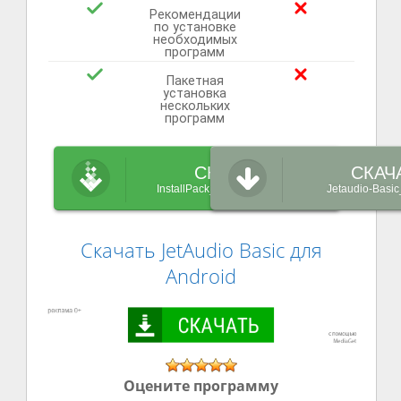
Рекомендации
по установке
необходимых
программ
Пакетная
установка
нескольких
программ
СКАЧАТЬ
СКАЧ
InstallPack_Jetaudio-Basic.exe
Jetaudio-Basic
Скачать JetAudio Basic для
Android
Оцените программу