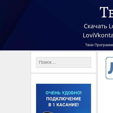
Т
Скачать L
LoviVkont
Твои Программ
Найти: