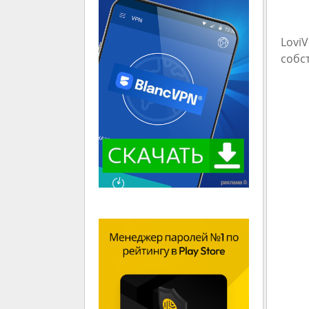
Lovi
собс