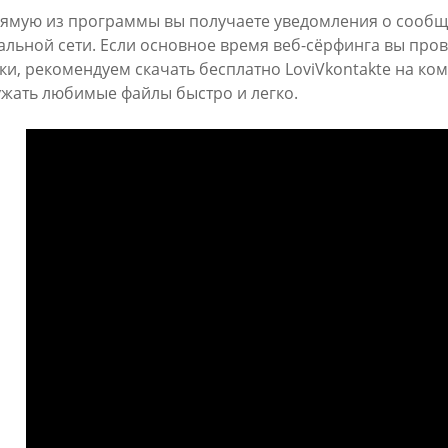
ямую из программы вы получаете уведомления о сообще
альной сети. Если основное время веб-сёрфинга вы про
ки, рекомендуем скачать бесплатно LoviVkontakte на ко
ужать любимые файлы быстро и легко.