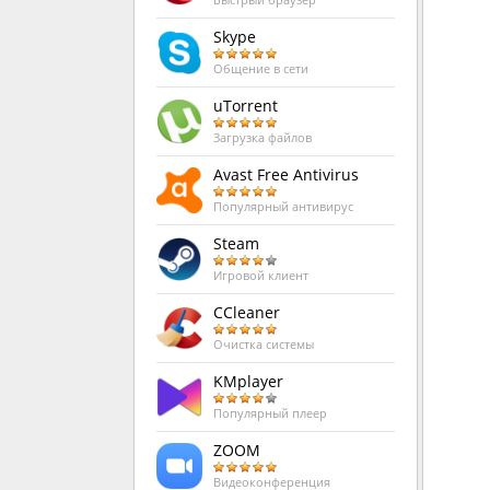
Быстрый браузер
Skype
Общение в сети
uTorrent
Загрузка файлов
Avast Free Antivirus
Популярный антивирус
Steam
Игровой клиент
CCleaner
Очистка системы
KMplayer
Популярный плеер
ZOOM
Видеоконференция