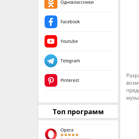
Одноклассники
Facebook
Youtube
Telegram
Разр
Pinterest
возм
пред
музы
Топ программ
Opera