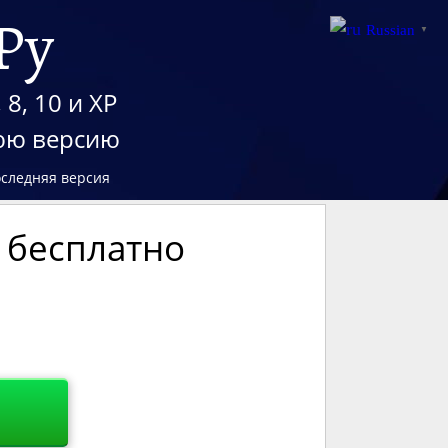
Ру
Russian
▼
8, 10 и XP
нюю версию
оследняя версия
ь бесплатно