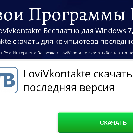
вои Программы 
oviVkontakte Бесплатно для Windows 7, 
akte скачать для компьютера послед
ы Ру
>
Интернет
>
Загрузка
>
LoviVkontakte скачать бесплатно п
LoviVkontakte скачат
последняя версия
СКАЧАТЬ