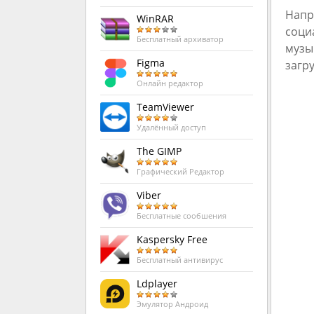
Напр
WinRAR
соци
Бесплатный архиватор
музы
Figma
загр
Онлайн редактор
TeamViewer
Удалённый доступ
The GIMP
Графический Редактор
Viber
Бесплатные сообшения
Kaspersky Free
Бесплатный антивирус
Ldplayer
Эмулятор Андроид