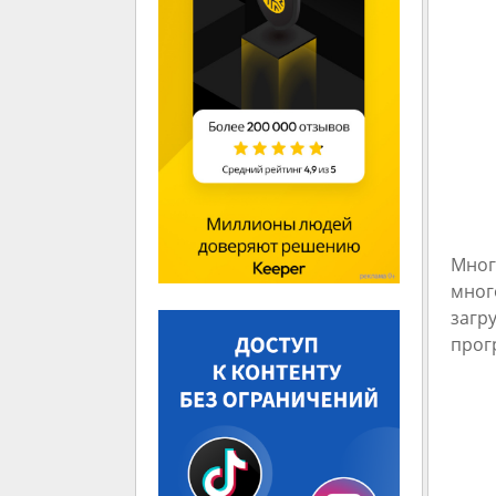
Мног
мног
загр
прог