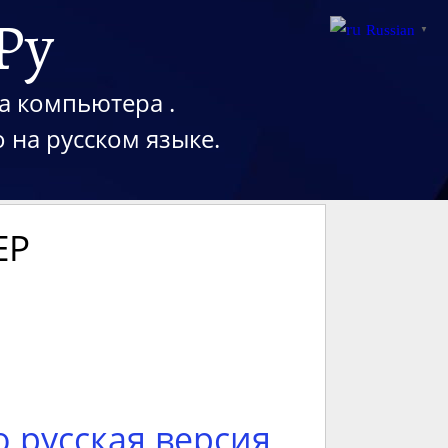
Ру
Russian
▼
а компьютера .
 на русском языке.
ЕР
о русская версия