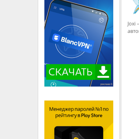
Joxi
авто