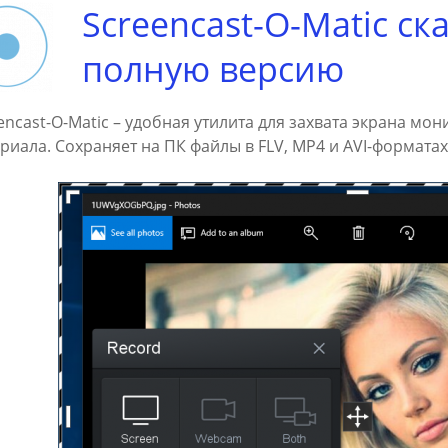
Screencast-O-Matic ск
полную версию
encast-O-Matic – удобная утилита для захвата экрана мо
риала. Сохраняет на ПК файлы в FLV, MP4 и AVI-форматах