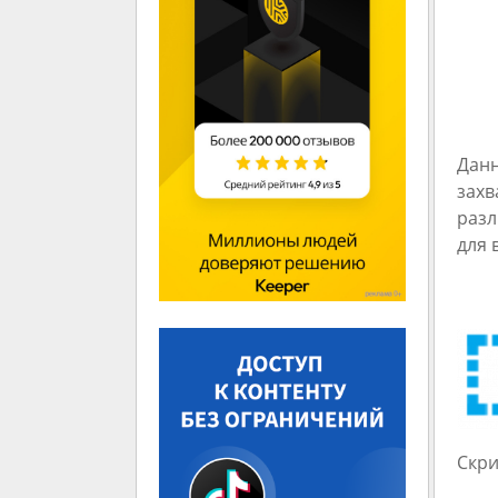
Данн
захв
разл
для 
Скри