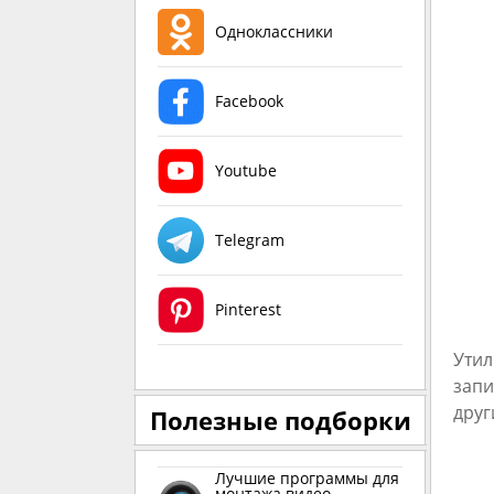
Одноклассники
Facebook
Youtube
Telegram
Pinterest
Утил
запи
друг
Полезные подборки
Лучшие программы для
монтажа видео