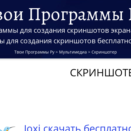
вои Программы 
ммы для создания скриншотов экран
 для создания скриншотов бесплатно
Твои Программы Ру
>
Мультимедиа
>
Скриншотер
СКРИНШОТ
Joxi скачать бесплатн