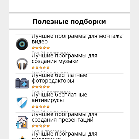
Полезные подборки
Лучшие программы для монтажа
видео
Топ 21 программа
Лучшие программы для
создания музыки
Топ 14 программ
Лучшие бесплатные
фоторедакторы
Топ 23 программа
Лучшие бесплатные
антивирусы
Топ 16 программ
Лучшие программы для
создания презентаций
Топ 8 программ
Лучшие программы для