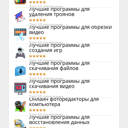
Топ 10 программ
Лучшие программы для
удаления троянов
Топ 10 программ
Лучшие программы для обрезки
видео
Топ 10 программ
Лучшие программы для
создания игр
Топ 10 программ
Лучшие программы для
скачивания файлов
Топ 15 программ
Лучшие программы для
скачивания видео
Топ 10 программ
Онлайн фоторедакторы для
компьютера
Топ 10 программ
Лучшие программы для
восстановления данных