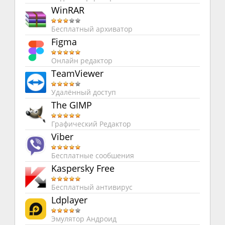
WinRAR
Бесплатный архиватор
Figma
Онлайн редактор
TeamViewer
Удалённый доступ
The GIMP
Графический Редактор
Viber
Бесплатные сообшения
Kaspersky Free
Бесплатный антивирус
Ldplayer
Эмулятор Андроид