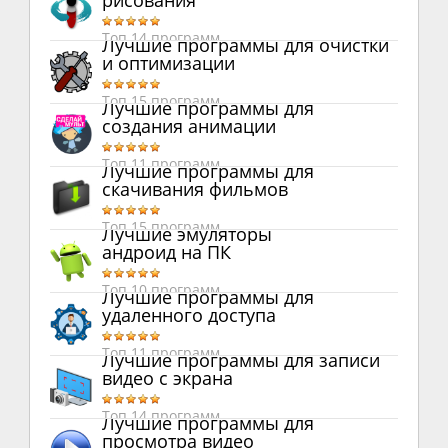
рисования
Топ 14 программ
Лучшие программы для очистки
и оптимизации
Топ 15 программ
Лучшие программы для
создания анимации
Топ 11 программ
Лучшие программы для
скачивания фильмов
Топ 15 программ
Лучшие эмуляторы
андроид на ПК
Топ 10 программ
Лучшие программы для
удаленного доступа
Топ 11 программ
Лучшие программы для записи
видео с экрана
Топ 14 программ
Лучшие программы для
просмотра видео