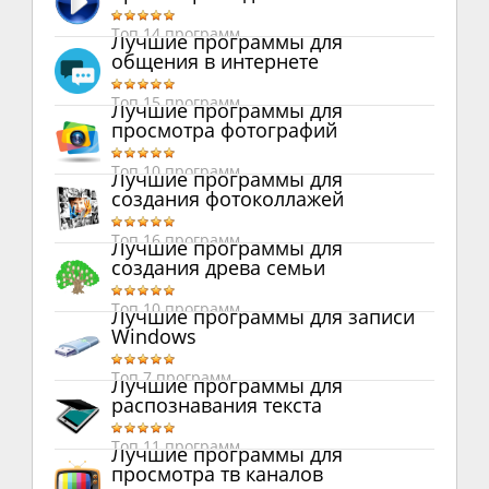
Топ 14 программ
Лучшие программы для
общения в интернете
Топ 15 программ
Лучшие программы для
просмотра фотографий
Топ 10 программ
Лучшие программы для
создания фотоколлажей
Топ 16 программ
Лучшие программы для
создания древа семьи
Топ 10 программ
Лучшие программы для записи
Windows
Топ 7 программ
Лучшие программы для
распознавания текста
Топ 11 программ
Лучшие программы для
просмотра тв каналов