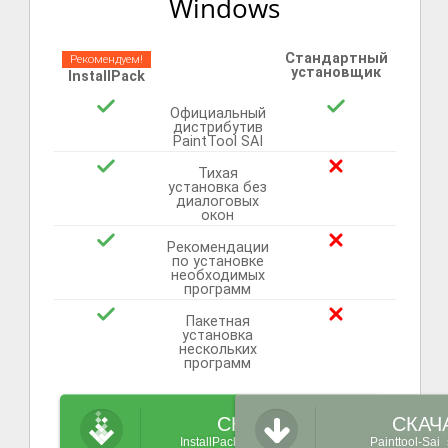
Windows
Стандартный
Рекомендуем!
установщик
InstallPack
Официальный
дистрибутив
PaintTool SAI
Тихая
установка без
диалоговых
окон
Рекомендации
по установке
необходимых
программ
Пакетная
установка
нескольких
программ
СКАЧАТЬ
СКАЧ
InstallPack_Painttool-Sai.exe
Painttool-Sai