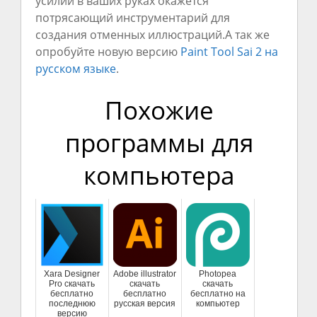
усилий в ваших руках окажется
потрясающий инструментарий для
создания отменных иллюстраций.А так же
опробуйте новую версию
Paint Tool Sai 2 на
русском языке
.
Похожие
программы для
компьютера
Xara Designer
Adobe illustrator
Photopea
Pro скачать
скачать
скачать
бесплатно
бесплатно
бесплатно на
последнюю
русская версия
компьютер
версию