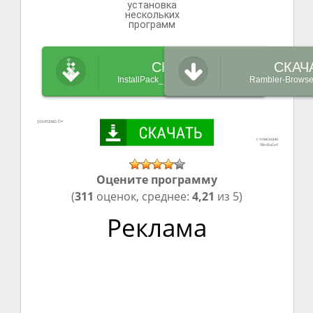
установка
нескольких
программ
СКАЧАТЬ
СКАЧ
InstallPack_Rambler-Browser.exe
Rambler-Browse
Оцените программу
(
311
оценок, среднее:
4,21
из 5)
Реклама