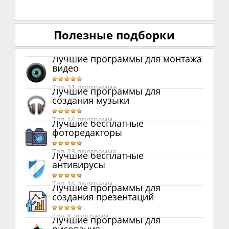
Полезные подборки
Лучшие программы для монтажа
видео
Топ 21 программа
Лучшие программы для
создания музыки
Топ 14 программ
Лучшие бесплатные
фоторедакторы
Топ 23 программа
Лучшие бесплатные
антивирусы
Топ 16 программ
Лучшие программы для
создания презентаций
Топ 8 программ
Лучшие программы для