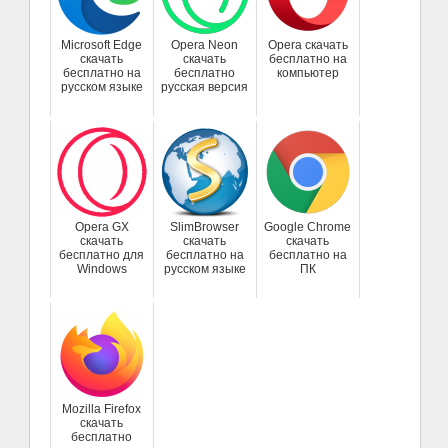
Microsoft Edge
Opera Neon
Opera скачать
скачать
скачать
бесплатно на
бесплатно на
бесплатно
компьютер
русском языке
русская версия
Opera GX
SlimBrowser
Google Chrome
скачать
скачать
скачать
бесплатно для
бесплатно на
бесплатно на
Windows
русском языке
ПК
Mozilla Firefox
скачать
бесплатно