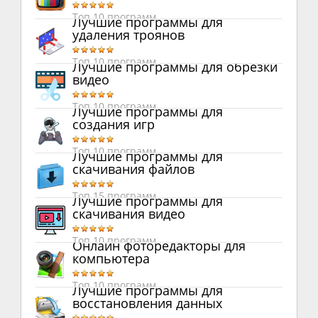
Топ 10 программ
Лучшие программы для
удаления троянов
Топ 10 программ
Лучшие программы для обрезки
видео
Топ 10 программ
Лучшие программы для
создания игр
Топ 10 программ
Лучшие программы для
скачивания файлов
Топ 15 программ
Лучшие программы для
скачивания видео
Топ 10 программ
Онлайн фоторедакторы для
компьютера
Топ 10 программ
Лучшие программы для
восстановления данных