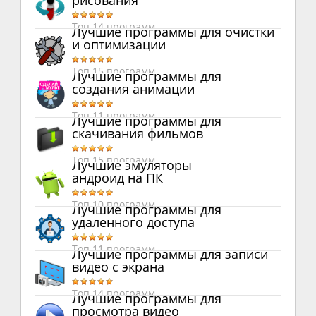
рисования
Топ 14 программ
Лучшие программы для очистки
и оптимизации
Топ 15 программ
Лучшие программы для
создания анимации
Топ 11 программ
Лучшие программы для
скачивания фильмов
Топ 15 программ
Лучшие эмуляторы
андроид на ПК
Топ 10 программ
Лучшие программы для
удаленного доступа
Топ 11 программ
Лучшие программы для записи
видео с экрана
Топ 14 программ
Лучшие программы для
просмотра видео