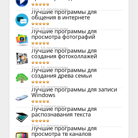
Топ 14 программ
Лучшие программы для
общения в интернете
Топ 15 программ
Лучшие программы для
просмотра фотографий
Топ 10 программ
Лучшие программы для
создания фотоколлажей
Топ 16 программ
Лучшие программы для
создания древа семьи
Топ 10 программ
Лучшие программы для записи
Windows
Топ 7 программ
Лучшие программы для
распознавания текста
Топ 11 программ
Лучшие программы для
просмотра тв каналов