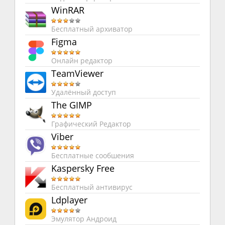
WinRAR
Бесплатный архиватор
Figma
Онлайн редактор
TeamViewer
Удалённый доступ
The GIMP
Графический Редактор
Viber
Бесплатные сообшения
Kaspersky Free
Бесплатный антивирус
Ldplayer
Эмулятор Андроид