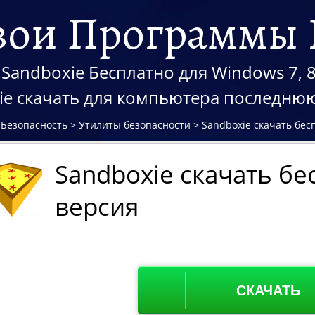
вои Программы 
Sandboxie Бесплатно для Windows 7, 8
ie скачать для компьютера последню
>
Безопасность
>
Утилиты безопасности
>
Sandboxie скачать бес
Sandboxie скачать бе
версия
СКАЧАТЬ