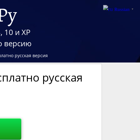
Ру
Russian
▼
, 10 и XP
ю версию
платно русская версия
сплатно русская