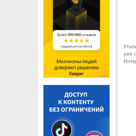
Утил
уже 
Инте