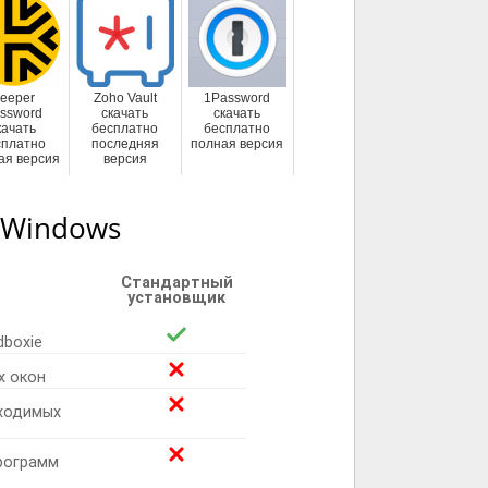
eeper
Zoho Vault
1Password
ssword
скачать
скачать
качать
бесплатно
бесплатно
сплатно
последняя
полная версия
ая версия
версия
 Windows
Стандартный
установщик
boxie
х окон
ходимых
программ