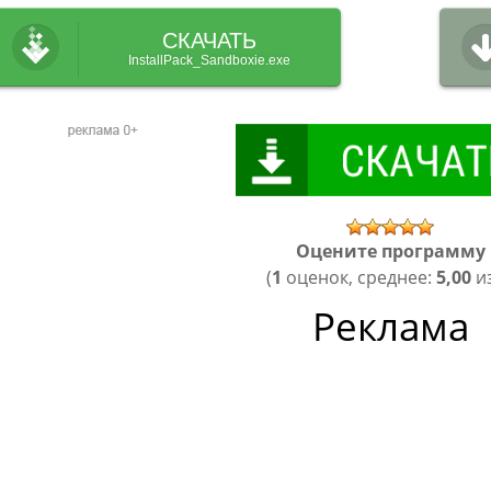
СКАЧАТЬ
InstallPack_Sandboxie.exe
Оцените программу
(
1
оценок, среднее:
5,00
из
Реклама