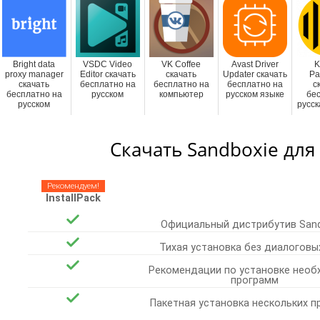
Bright data
VSDC Video
VK Coffee
Avast Driver
K
proxy manager
Editor скачать
скачать
Updater скачать
Pa
скачать
бесплатно на
бесплатно на
бесплатно на
с
бесплатно на
русском
компьютер
русском языке
бе
русском
русск
Скачать Sandboxie для
Рекомендуем!
InstallPack
Официальный дистрибутив Sand
Тихая установка без диалоговы
Рекомендации по установке необ
программ
Пакетная установка нескольких 