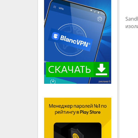
Sand
изол