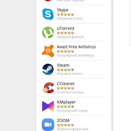
Быстрый браузер
Skype
Общение в сети
uTorrent
Загрузка файлов
Avast Free Antivirus
Популярный антивирус
Steam
Игровой клиент
CCleaner
Очистка системы
KMplayer
Популярный плеер
ZOOM
Видеоконференция