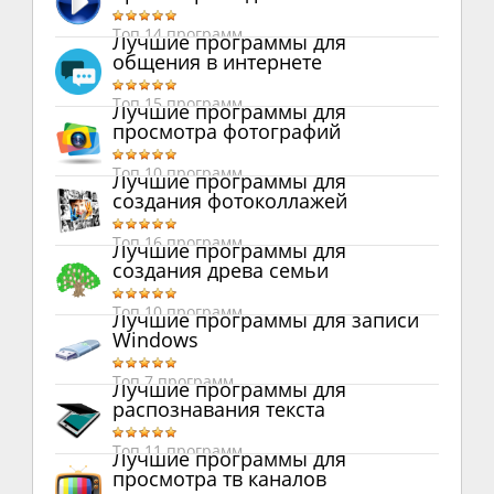
Топ 14 программ
Лучшие программы для
общения в интернете
Топ 15 программ
Лучшие программы для
просмотра фотографий
Топ 10 программ
Лучшие программы для
создания фотоколлажей
Топ 16 программ
Лучшие программы для
создания древа семьи
Топ 10 программ
Лучшие программы для записи
Windows
Топ 7 программ
Лучшие программы для
распознавания текста
Топ 11 программ
Лучшие программы для
просмотра тв каналов