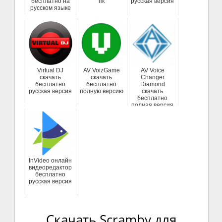
бесплатно на
пк
русская версия
русском языке
Virtual DJ
AV VoizGame
AV Voice
скачать
скачать
Changer
бесплатно
бесплатно
Diamond
русская версия
полную версию
скачать
бесплатно
полная версия
InVideo онлайн
видеоредактор
бесплатно
русская версия
Скачать Scramby для