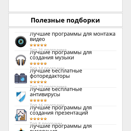
Полезные подборки
Лучшие программы для монтажа
видео
Топ 21 программа
Лучшие программы для
создания музыки
Топ 14 программ
Лучшие бесплатные
фоторедакторы
Топ 23 программа
Лучшие бесплатные
антивирусы
Топ 16 программ
Лучшие программы для
создания презентаций
Топ 8 программ
Лучшие программы для