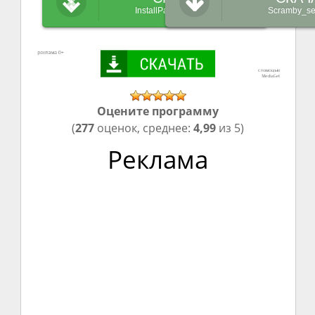
InstallPack_Scramby.exe
Scramby_se
Оцените программу
(
277
оценок, среднее:
4,99
из 5)
Реклама