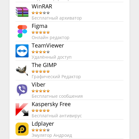
WinRAR
Бесплатный архиватор
Figma
Онлайн редактор
TeamViewer
Удалённый доступ
The GIMP
Графический Редактор
Viber
Бесплатные сообшения
Kaspersky Free
Бесплатный антивирус
Ldplayer
Эмулятор Андроид