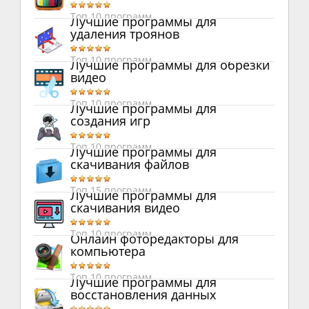
Топ 10 программ
Лучшие программы для
удаления троянов
Топ 10 программ
Лучшие программы для обрезки
видео
Топ 10 программ
Лучшие программы для
создания игр
Топ 10 программ
Лучшие программы для
скачивания файлов
Топ 15 программ
Лучшие программы для
скачивания видео
Топ 10 программ
Онлайн фоторедакторы для
компьютера
Топ 10 программ
Лучшие программы для
восстановления данных