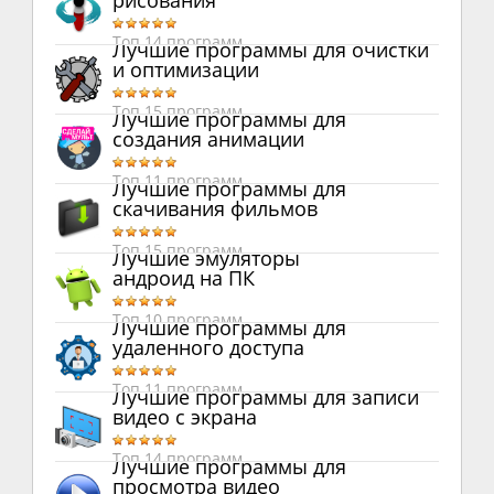
рисования
Топ 14 программ
Лучшие программы для очистки
и оптимизации
Топ 15 программ
Лучшие программы для
создания анимации
Топ 11 программ
Лучшие программы для
скачивания фильмов
Топ 15 программ
Лучшие эмуляторы
андроид на ПК
Топ 10 программ
Лучшие программы для
удаленного доступа
Топ 11 программ
Лучшие программы для записи
видео с экрана
Топ 14 программ
Лучшие программы для
просмотра видео