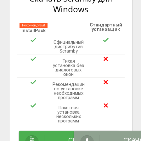
Windows
Стандартный
Рекомендуем!
установщик
InstallPack
Официальный
дистрибутив
Scramby
Тихая
установка без
диалоговых
окон
Рекомендации
по установке
необходимых
программ
Пакетная
установка
нескольких
программ
СКАЧАТЬ
СКАЧ