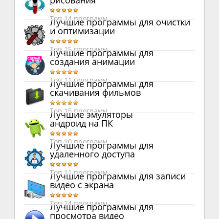
рисования
Топ 14 программ
Лучшие программы для очистки
и оптимизации
Топ 15 программ
Лучшие программы для
создания анимации
Топ 11 программ
Лучшие программы для
скачивания фильмов
Топ 15 программ
Лучшие эмуляторы
андроид на ПК
Топ 10 программ
Лучшие программы для
удаленного доступа
Топ 11 программ
Лучшие программы для записи
видео с экрана
Топ 14 программ
Лучшие программы для
просмотра видео