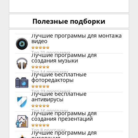
Полезные подборки
Лучшие программы для монтажа
видео
Топ 21 программа
Лучшие программы для
создания музыки
Топ 14 программ
Лучшие бесплатные
фоторедакторы
Топ 23 программа
Лучшие бесплатные
антивирусы
Топ 16 программ
Лучшие программы для
создания презентаций
Топ 8 программ
Лучшие программы для