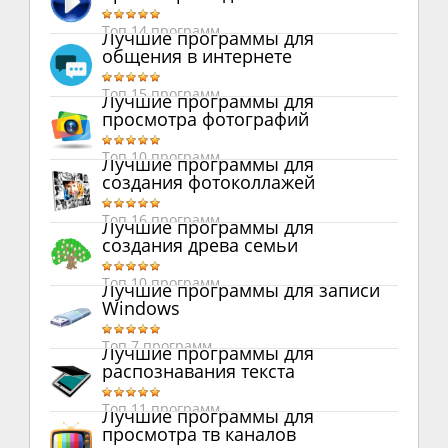
Топ 14 программ
Лучшие программы для
общения в интернете
Топ 15 программ
Лучшие программы для
просмотра фотографий
Топ 10 программ
Лучшие программы для
создания фотоколлажей
Топ 16 программ
Лучшие программы для
создания древа семьи
Топ 10 программ
Лучшие программы для записи
Windows
Топ 7 программ
Лучшие программы для
распознавания текста
Топ 11 программ
Лучшие программы для
просмотра тв каналов