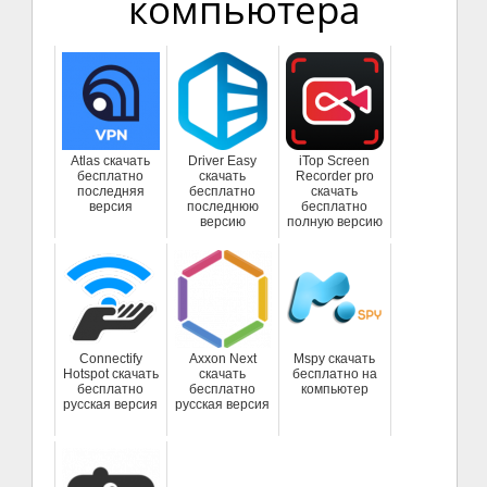
компьютера
Atlas скачать
Driver Easy
iTop Screen
бесплатно
скачать
Recorder pro
последняя
бесплатно
скачать
версия
последнюю
бесплатно
версию
полную версию
Connectify
Axxon Next
Mspy скачать
Hotspot скачать
скачать
бесплатно на
бесплатно
бесплатно
компьютер
русская версия
русская версия