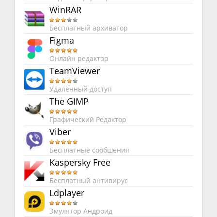
WinRAR
Бесплатный архиватор
Figma
Онлайн редактор
TeamViewer
Удалённый доступ
The GIMP
Графический Редактор
Viber
Бесплатные сообшения
Kaspersky Free
Бесплатный антивирус
Ldplayer
Эмулятор Андроид