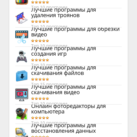
Топ 10 программ
Лучшие программы для
удаления троянов
Топ 10 программ
Лучшие программы для обрезки
видео
Топ 10 программ
Лучшие программы для
создания игр
Топ 10 программ
Лучшие программы для
скачивания файлов
Топ 15 программ
Лучшие программы для
скачивания видео
Топ 10 программ
Онлайн фоторедакторы для
компьютера
Топ 10 программ
Лучшие программы для
восстановления данных