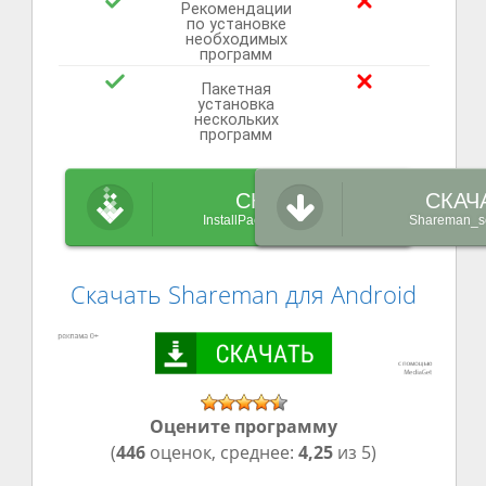
Рекомендации
по установке
необходимых
программ
Пакетная
установка
нескольких
программ
СКАЧАТЬ
СКАЧ
InstallPack_Shareman.exe
Shareman_se
Скачать Shareman для Android
Оцените программу
(
446
оценок, среднее:
4,25
из 5)