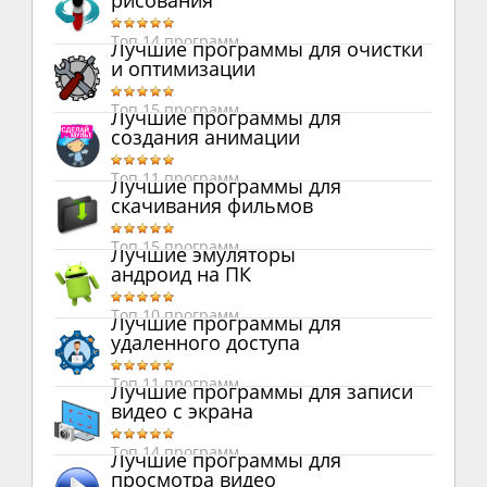
рисования
Топ 14 программ
Лучшие программы для очистки
и оптимизации
Топ 15 программ
Лучшие программы для
создания анимации
Топ 11 программ
Лучшие программы для
скачивания фильмов
Топ 15 программ
Лучшие эмуляторы
андроид на ПК
Топ 10 программ
Лучшие программы для
удаленного доступа
Топ 11 программ
Лучшие программы для записи
видео с экрана
Топ 14 программ
Лучшие программы для
просмотра видео