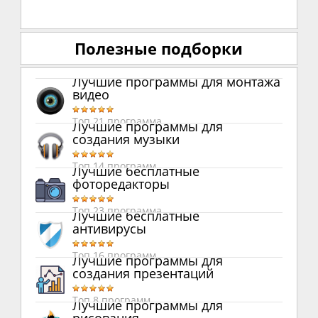
Полезные подборки
Лучшие программы для монтажа
видео
Топ 21 программа
Лучшие программы для
создания музыки
Топ 14 программ
Лучшие бесплатные
фоторедакторы
Топ 23 программа
Лучшие бесплатные
антивирусы
Топ 16 программ
Лучшие программы для
создания презентаций
Топ 8 программ
Лучшие программы для