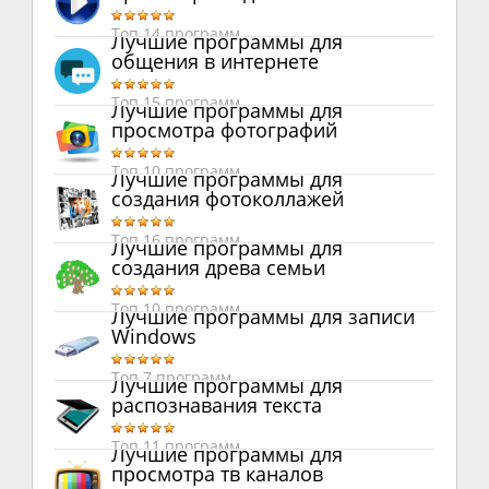
Топ 14 программ
Лучшие программы для
общения в интернете
Топ 15 программ
Лучшие программы для
просмотра фотографий
Топ 10 программ
Лучшие программы для
создания фотоколлажей
Топ 16 программ
Лучшие программы для
создания древа семьи
Топ 10 программ
Лучшие программы для записи
Windows
Топ 7 программ
Лучшие программы для
распознавания текста
Топ 11 программ
Лучшие программы для
просмотра тв каналов