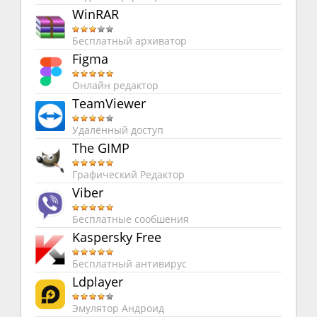
WinRAR
Бесплатный архиватор
Figma
Онлайн редактор
TeamViewer
Удалённый доступ
The GIMP
Графический Редактор
Viber
Бесплатные сообшения
Kaspersky Free
Бесплатный антивирус
Ldplayer
Эмулятор Андроид