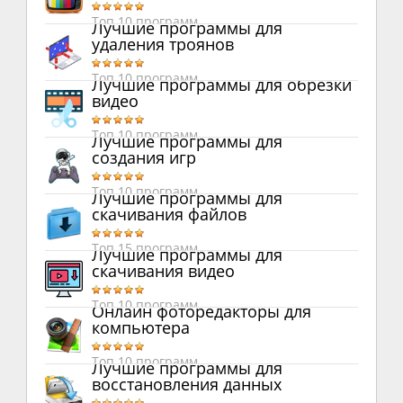
Топ 10 программ
Лучшие программы для
удаления троянов
Топ 10 программ
Лучшие программы для обрезки
видео
Топ 10 программ
Лучшие программы для
создания игр
Топ 10 программ
Лучшие программы для
скачивания файлов
Топ 15 программ
Лучшие программы для
скачивания видео
Топ 10 программ
Онлайн фоторедакторы для
компьютера
Топ 10 программ
Лучшие программы для
восстановления данных