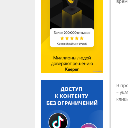
врем
В пр
– ук
клик