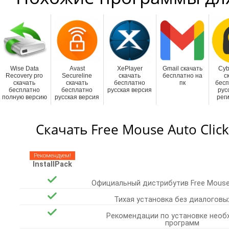
Wise Data
Avast
XePlayer
Gmail скачать
Cyb
Recovery pro
Secureline
скачать
бесплатно на
с
скачать
скачать
бесплатно
пк
бесп
бесплатно
бесплатно
русская версия
рус
полную версию
русская версия
рег
Скачать Free Mouse Auto Clic
Рекомендуем!
InstallPack
Официальный дистрибутив Free Mouse 
Тихая установка без диалоговы
Рекомендации по установке необ
программ