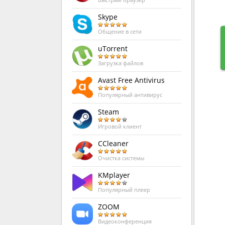
Быстрый браузер
Skype
Общение в сети
uTorrent
Загрузка файлов
Avast Free Antivirus
Популярный антивирус
Steam
Игровой клиент
CCleaner
Очистка системы
KMplayer
Популярный плеер
ZOOM
Видеоконференция