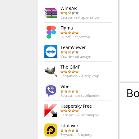
WinRAR
Бесплатный архиватор
Figma
Онлайн редактор
TeamViewer
Удалённый доступ
The GIMP
Графический Редактор
Viber
Во
Бесплатные сообшения
Kaspersky Free
Бесплатный антивирус
Ldplayer
Эмулятор Андроид