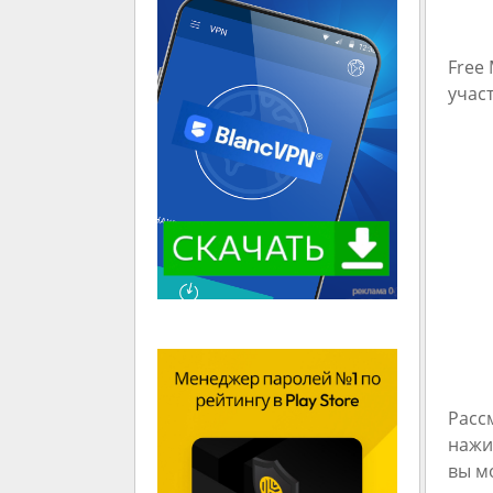
Free
учас
Расс
нажи
вы м