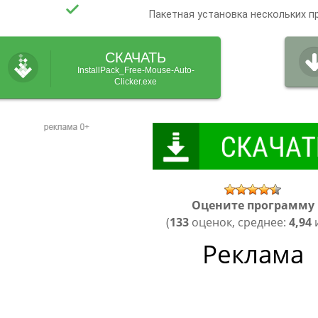
Пакетная установка нескольких 
СКАЧАТЬ
InstallPack_Free-Mouse-Auto-
Clicker.exe
Оцените программу
(
133
оценок, среднее:
4,94
и
Реклама