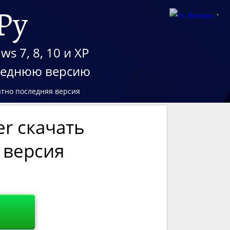
Ру
Russian
▼
s 7, 8, 10 и XP
следнюю версию
латно последняя версия
er скачать
 версия