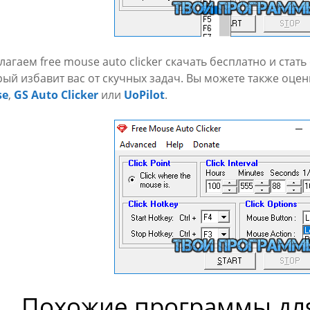
лагаем free mouse auto clicker скачать бесплатно и ста
рый избавит вас от скучных задач. Вы можете также оц
se
,
GS Auto Clicker
или
UoPilot
.
Похожие программы дл