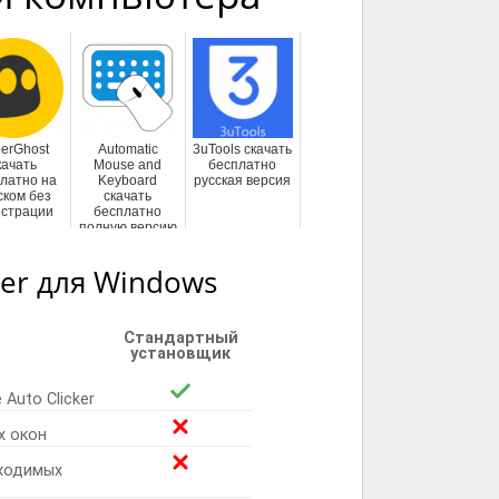
erGhost
Automatic
3uTools скачать
качать
Mouse and
бесплатно
латно на
Keyboard
русская версия
ском без
скачать
истрации
бесплатно
полную версию
ker для Windows
Стандартный
установщик
Auto Clicker
х окон
ходимых