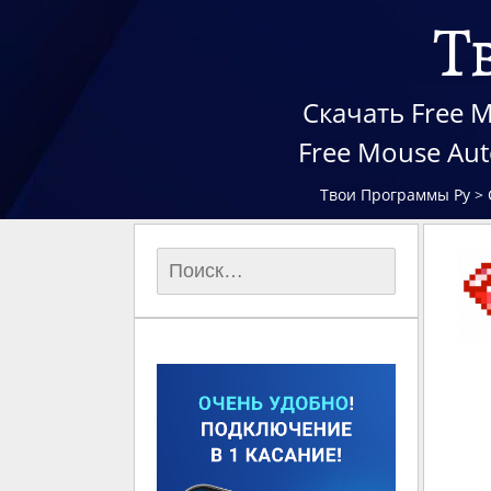
Т
Скачать Free M
Free Mouse Au
Твои Программы Ру
>
Найти: