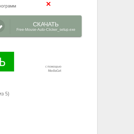
программ
СКАЧАТЬ
Free-Mouse-Auto-Clicker_setup.exe
з 5)