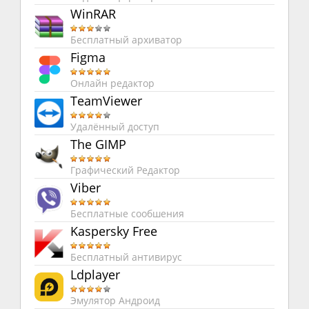
WinRAR
Бесплатный архиватор
Figma
Онлайн редактор
TeamViewer
Удалённый доступ
The GIMP
Графический Редактор
Viber
Бесплатные сообшения
Kaspersky Free
Бесплатный антивирус
Ldplayer
Эмулятор Андроид