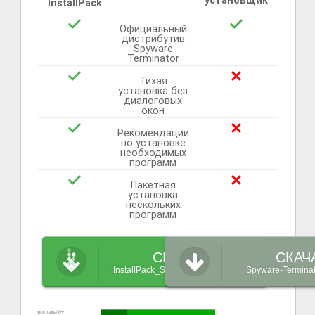
установщик
InstallPack
Официальный
дистрибутив
Spyware
Terminator
Тихая
установка без
диалоговых
окон
Рекомендации
по установке
необходимых
программ
Пакетная
установка
нескольких
программ
СКАЧАТЬ
СКАЧ
InstallPack_Spyware-Terminator.exe
Spyware-Terminat