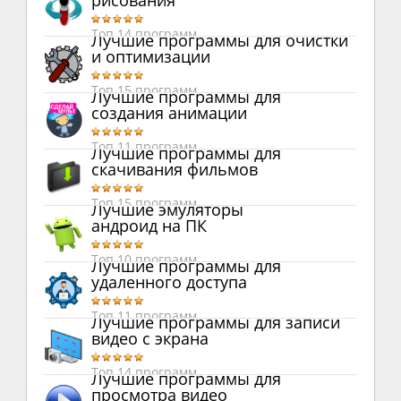
рисования
Топ 14 программ
Лучшие программы для очистки
и оптимизации
Топ 15 программ
Лучшие программы для
создания анимации
Топ 11 программ
Лучшие программы для
скачивания фильмов
Топ 15 программ
Лучшие эмуляторы
андроид на ПК
Топ 10 программ
Лучшие программы для
удаленного доступа
Топ 11 программ
Лучшие программы для записи
видео с экрана
Топ 14 программ
Лучшие программы для
просмотра видео