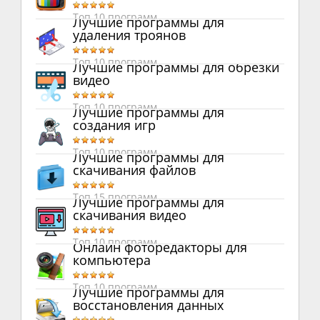
Топ 10 программ
Лучшие программы для
удаления троянов
Топ 10 программ
Лучшие программы для обрезки
видео
Топ 10 программ
Лучшие программы для
создания игр
Топ 10 программ
Лучшие программы для
скачивания файлов
Топ 15 программ
Лучшие программы для
скачивания видео
Топ 10 программ
Онлайн фоторедакторы для
компьютера
Топ 10 программ
Лучшие программы для
восстановления данных