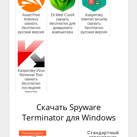
Avast Free
Dr.Web CureIt
Kaspersky
Antivirus
скачать
internet security
скачать
бесплатно для
скачать
бесплатно
домашнего
бесплатно
русская версия
компьютера
русская версия
Kaspersky Virus
Removal Tool
скачать
бесплатно
последняя
версия
Скачать Spyware
Terminator для Windows
Стандартный
Рекомендуем!