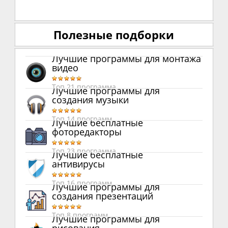
Полезные подборки
Лучшие программы для монтажа
видео
Топ 21 программа
Лучшие программы для
создания музыки
Топ 14 программ
Лучшие бесплатные
фоторедакторы
Топ 23 программа
Лучшие бесплатные
антивирусы
Топ 16 программ
Лучшие программы для
создания презентаций
Топ 8 программ
Лучшие программы для