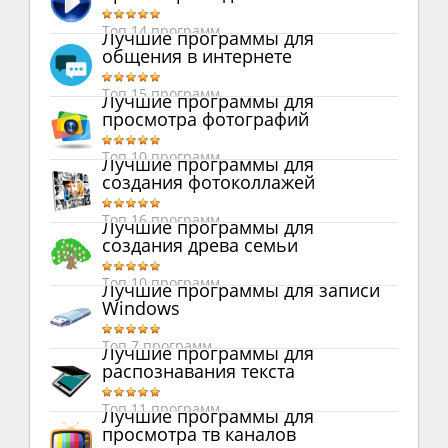
Топ 14 программ
Лучшие программы для
общения в интернете
Топ 15 программ
Лучшие программы для
просмотра фотографий
Топ 10 программ
Лучшие программы для
создания фотоколлажей
Топ 16 программ
Лучшие программы для
создания древа семьи
Топ 10 программ
Лучшие программы для записи
Windows
Топ 7 программ
Лучшие программы для
распознавания текста
Топ 11 программ
Лучшие программы для
просмотра тв каналов