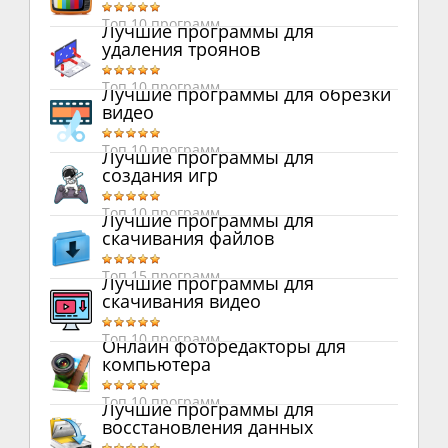
Топ 10 программ
Лучшие программы для
удаления троянов
Топ 10 программ
Лучшие программы для обрезки
видео
Топ 10 программ
Лучшие программы для
создания игр
Топ 10 программ
Лучшие программы для
скачивания файлов
Топ 15 программ
Лучшие программы для
скачивания видео
Топ 10 программ
Онлайн фоторедакторы для
компьютера
Топ 10 программ
Лучшие программы для
восстановления данных