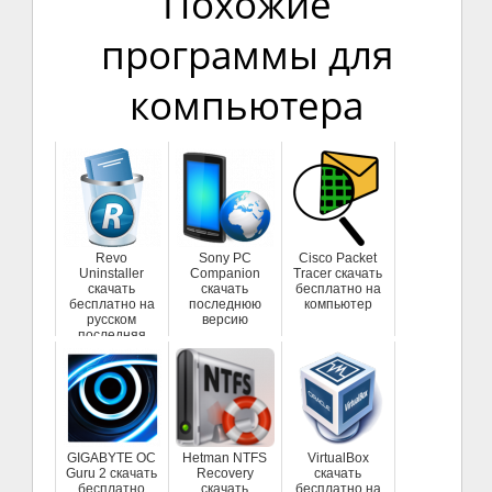
Похожие
программы для
компьютера
Revo
Sony PC
Cisco Packet
Uninstaller
Companion
Tracer скачать
скачать
скачать
бесплатно на
бесплатно на
последнюю
компьютер
русском
версию
последняя
версия
GIGABYTE OC
Hetman NTFS
VirtualBox
Guru 2 скачать
Recovery
скачать
бесплатно
скачать
бесплатно на