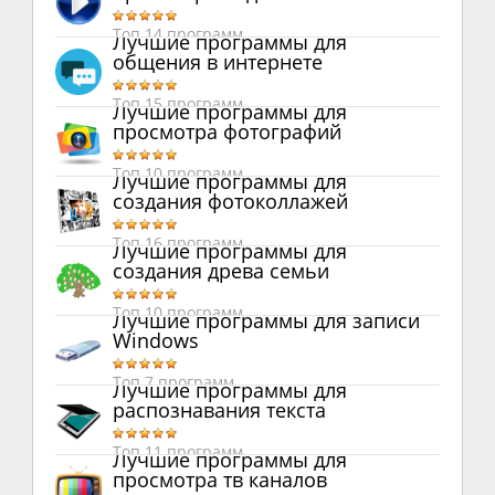
Топ 14 программ
Лучшие программы для
общения в интернете
Топ 15 программ
Лучшие программы для
просмотра фотографий
Топ 10 программ
Лучшие программы для
создания фотоколлажей
Топ 16 программ
Лучшие программы для
создания древа семьи
Топ 10 программ
Лучшие программы для записи
Windows
Топ 7 программ
Лучшие программы для
распознавания текста
Топ 11 программ
Лучшие программы для
просмотра тв каналов