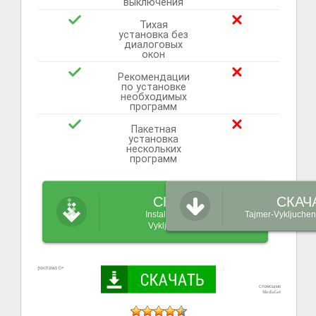
выключения
Тихая
установка без
диалоговых
окон
Рекомендации
по установке
необходимых
программ
Пакетная
установка
нескольких
программ
СКАЧАТЬ
СКАЧ
InstallPack_Tajmer-
Tajmer-Vykljuchen
Vykljucheniya.exe