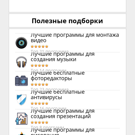
Полезные подборки
Лучшие программы для монтажа
видео
Топ 21 программа
Лучшие программы для
создания музыки
Топ 14 программ
Лучшие бесплатные
фоторедакторы
Топ 23 программа
Лучшие бесплатные
антивирусы
Топ 16 программ
Лучшие программы для
создания презентаций
Топ 8 программ
Лучшие программы для