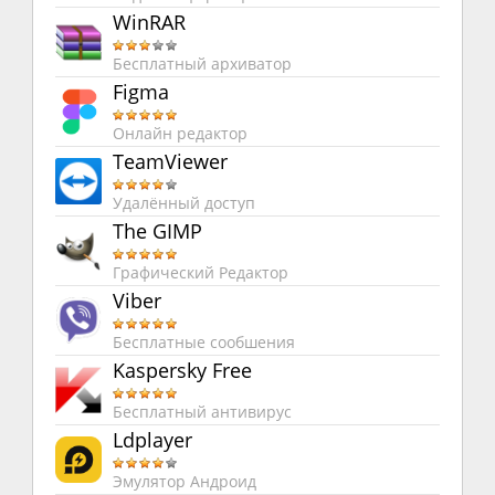
WinRAR
Бесплатный архиватор
Figma
Онлайн редактор
TeamViewer
Удалённый доступ
The GIMP
Графический Редактор
Viber
Бесплатные сообшения
Kaspersky Free
Бесплатный антивирус
Ldplayer
Эмулятор Андроид