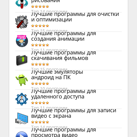
рисования
Топ 14 программ
Лучшие программы для очистки
и оптимизации
Топ 15 программ
Лучшие программы для
создания анимации
Топ 11 программ
Лучшие программы для
скачивания фильмов
Топ 15 программ
Лучшие эмуляторы
андроид на ПК
Топ 10 программ
Лучшие программы для
удаленного доступа
Топ 11 программ
Лучшие программы для записи
видео с экрана
Топ 14 программ
Лучшие программы для
просмотра видео