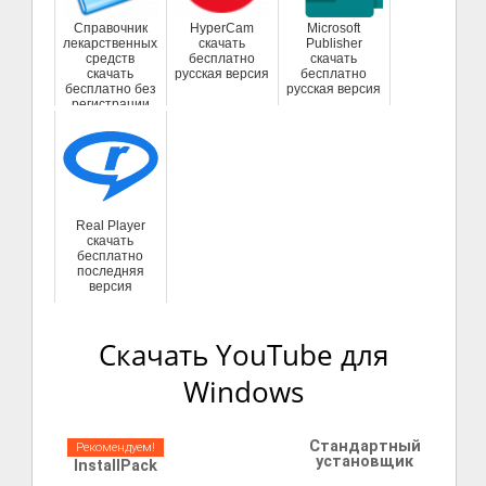
Справочник
HyperCam
Microsoft
лекарственных
скачать
Publisher
средств
бесплатно
скачать
скачать
русская версия
бесплатно
бесплатно без
русская версия
регистрации
Real Player
скачать
бесплатно
последняя
версия
Скачать YouTube для
Windows
Стандартный
Рекомендуем!
установщик
InstallPack