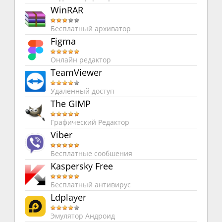
WinRAR
Бесплатный архиватор
Figma
Онлайн редактор
TeamViewer
Удалённый доступ
The GIMP
Графический Редактор
Viber
Бесплатные сообшения
Kaspersky Free
Бесплатный антивирус
Ldplayer
Эмулятор Андроид