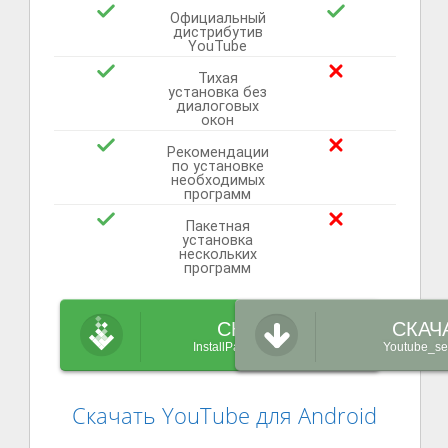
Официальный
дистрибутив
YouTube
Тихая
установка без
диалоговых
окон
Рекомендации
по установке
необходимых
программ
Пакетная
установка
нескольких
программ
СКАЧАТЬ
СКАЧ
InstallPack_Youtube.exe
Youtube_se
Скачать YouTube для Android