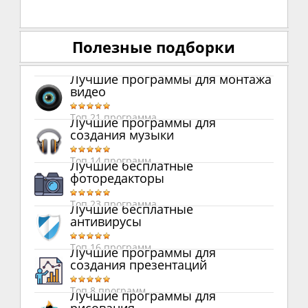
Полезные подборки
Лучшие программы для монтажа
видео
Топ 21 программа
Лучшие программы для
создания музыки
Топ 14 программ
Лучшие бесплатные
фоторедакторы
Топ 23 программа
Лучшие бесплатные
антивирусы
Топ 16 программ
Лучшие программы для
создания презентаций
Топ 8 программ
Лучшие программы для