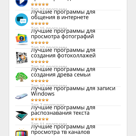
Топ 14 программ
Лучшие программы для
общения в интернете
Топ 15 программ
Лучшие программы для
просмотра фотографий
Топ 10 программ
Лучшие программы для
создания фотоколлажей
Топ 16 программ
Лучшие программы для
создания древа семьи
Топ 10 программ
Лучшие программы для записи
Windows
Топ 7 программ
Лучшие программы для
распознавания текста
Топ 11 программ
Лучшие программы для
просмотра тв каналов