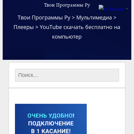
Твои Программы Ру
Russian
▼
Твои Программы Ру
>
Мультимедиа
>
Плееры
>
YouTube скачать бесплатно на
компьютер
Найти: