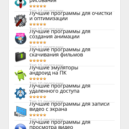
рисования
Топ 14 программ
Лучшие программы для очистки
и оптимизации
Топ 15 программ
Лучшие программы для
создания анимации
Топ 11 программ
Лучшие программы для
скачивания фильмов
Топ 15 программ
Лучшие эмуляторы
андроид на ПК
Топ 10 программ
Лучшие программы для
удаленного доступа
Топ 11 программ
Лучшие программы для записи
видео с экрана
Топ 14 программ
Лучшие программы для
просмотра видео