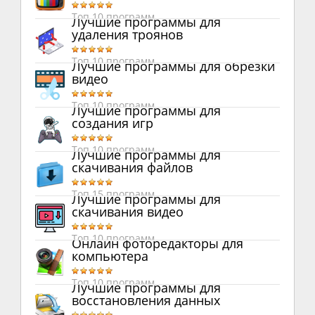
Топ 10 программ
Лучшие программы для
удаления троянов
Топ 10 программ
Лучшие программы для обрезки
видео
Топ 10 программ
Лучшие программы для
создания игр
Топ 10 программ
Лучшие программы для
скачивания файлов
Топ 15 программ
Лучшие программы для
скачивания видео
Топ 10 программ
Онлайн фоторедакторы для
компьютера
Топ 10 программ
Лучшие программы для
восстановления данных