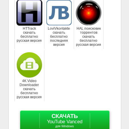
HTTrack
LoviVkontakte
HAL поисковик
скачать
скачать
торрентов
бесплатно
бесплатно
скачать
русская версия
последняя
бесплатно
версия
русская версия
4K Video
Downloader
скачать
бесплатно
русская версия
СКАЧАТЬ
YouTube Vanced
для Windows