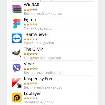
WinRAR
Бесплатный архиватор
Figma
Онлайн редактор
TeamViewer
Удалённый доступ
The GIMP
Графический Редактор
Viber
Бесплатные сообшения
Kaspersky Free
Бесплатный антивирус
Ldplayer
Эмулятор Андроид