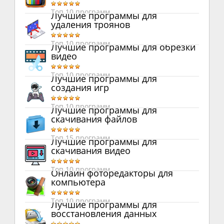
Топ 10 программ
Лучшие программы для
удаления троянов
Топ 10 программ
Лучшие программы для обрезки
видео
Топ 10 программ
Лучшие программы для
создания игр
Топ 10 программ
Лучшие программы для
скачивания файлов
Топ 15 программ
Лучшие программы для
скачивания видео
Топ 10 программ
Онлайн фоторедакторы для
компьютера
Топ 10 программ
Лучшие программы для
восстановления данных