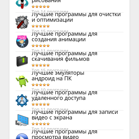
рисования
Топ 14 программ
Лучшие программы для очистки
и оптимизации
Топ 15 программ
Лучшие программы для
создания анимации
Топ 11 программ
Лучшие программы для
скачивания фильмов
Топ 15 программ
Лучшие эмуляторы
андроид на ПК
Топ 10 программ
Лучшие программы для
удаленного доступа
Топ 11 программ
Лучшие программы для записи
видео с экрана
Топ 14 программ
Лучшие программы для
просмотра видео