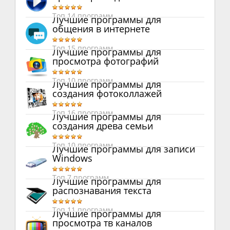
Топ 14 программ
Лучшие программы для
общения в интернете
Топ 15 программ
Лучшие программы для
просмотра фотографий
Топ 10 программ
Лучшие программы для
создания фотоколлажей
Топ 16 программ
Лучшие программы для
создания древа семьи
Топ 10 программ
Лучшие программы для записи
Windows
Топ 7 программ
Лучшие программы для
распознавания текста
Топ 11 программ
Лучшие программы для
просмотра тв каналов