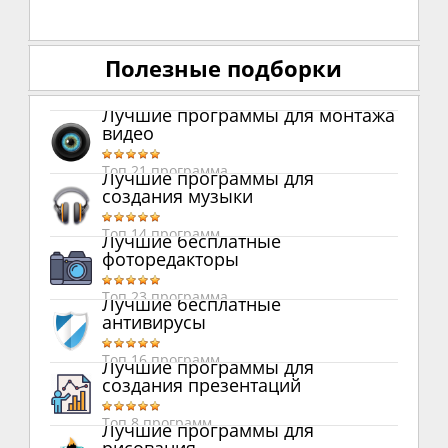
Полезные подборки
Лучшие программы для монтажа
видео
Топ 21 программа
Лучшие программы для
создания музыки
Топ 14 программ
Лучшие бесплатные
фоторедакторы
Топ 23 программа
Лучшие бесплатные
антивирусы
Топ 16 программ
Лучшие программы для
создания презентаций
Топ 8 программ
Лучшие программы для