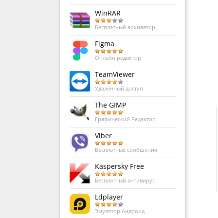
WinRAR
Бесплатный архиватор
Figma
Онлайн редактор
TeamViewer
Удалённый доступ
The GIMP
Графический Редактор
Viber
Бесплатные сообшения
Kaspersky Free
Бесплатный антивирус
Ldplayer
Эмулятор Андроид