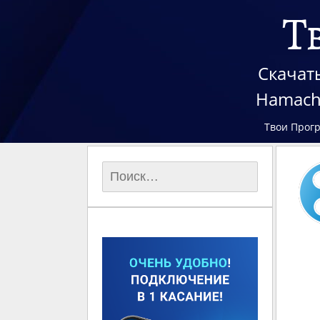
Т
Скачать
Hamach
Твои Прог
Найти: