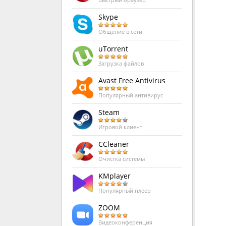
Быстрый браузер
Skype
Общение в сети
uTorrent
Загрузка файлов
Avast Free Antivirus
Популярный антивирус
Steam
Игровой клиент
CCleaner
Очистка системы
KMplayer
Популярный плеер
ZOOM
Видеоконференция