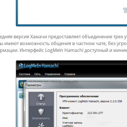
едняя версия Хамачи предоставляет объединение трех у
ы имеют возможность общения в частном чате, без угр
рмации. Интерфейс LogMeIn Hamachi доступный и миним