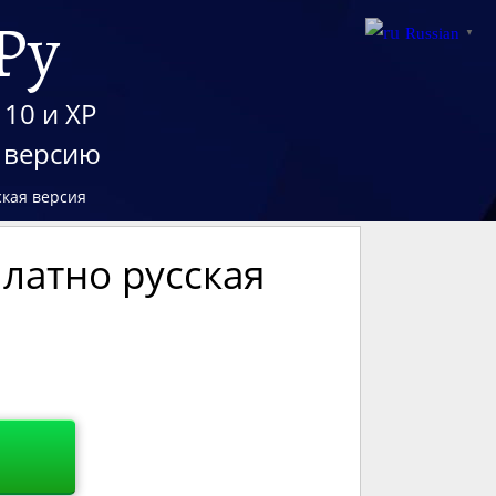
Ру
Russian
▼
 10 и XP
 версию
ская версия
латно русская