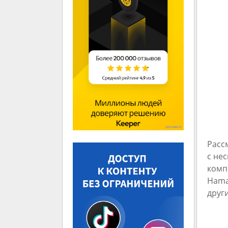
Расс
с не
комп
Hama
друг