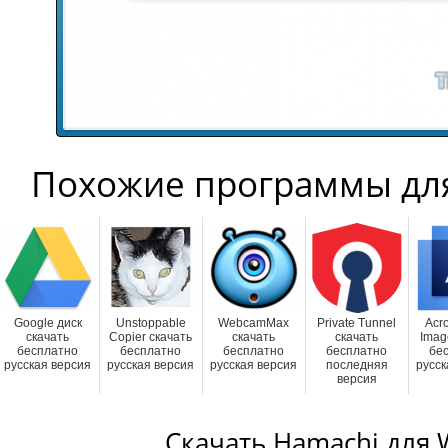
Похожие программы дл
Google диск
Unstoppable
WebcamMax
Private Tunnel
Acro
скачать
Copier скачать
скачать
скачать
Imag
бесплатно
бесплатно
бесплатно
бесплатно
бе
русская версия
русская версия
русская версия
последняя
русск
версия
Скачать Hamachi для