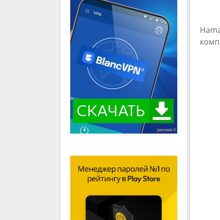
Hama
комп