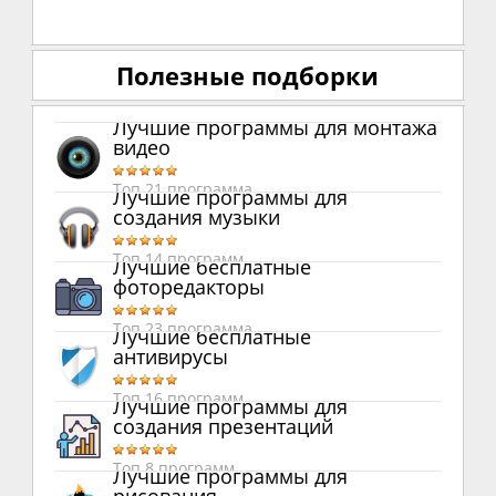
Полезные подборки
Лучшие программы для монтажа
видео
Топ 21 программа
Лучшие программы для
создания музыки
Топ 14 программ
Лучшие бесплатные
фоторедакторы
Топ 23 программа
Лучшие бесплатные
антивирусы
Топ 16 программ
Лучшие программы для
создания презентаций
Топ 8 программ
Лучшие программы для