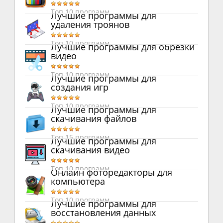
Топ 10 программ
Лучшие программы для
удаления троянов
Топ 10 программ
Лучшие программы для обрезки
видео
Топ 10 программ
Лучшие программы для
создания игр
Топ 10 программ
Лучшие программы для
скачивания файлов
Топ 15 программ
Лучшие программы для
скачивания видео
Топ 10 программ
Онлайн фоторедакторы для
компьютера
Топ 10 программ
Лучшие программы для
восстановления данных