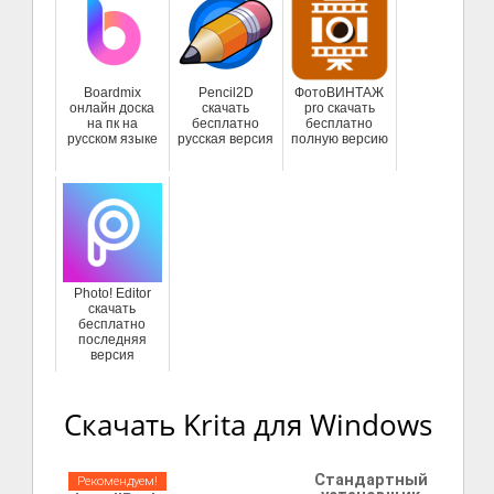
Boardmix
Pencil2D
ФотоВИНТАЖ
онлайн доска
скачать
pro скачать
на пк на
бесплатно
бесплатно
русском языке
русская версия
полную версию
Photo! Editor
скачать
бесплатно
последняя
версия
Скачать Krita для Windows
Стандартный
Рекомендуем!