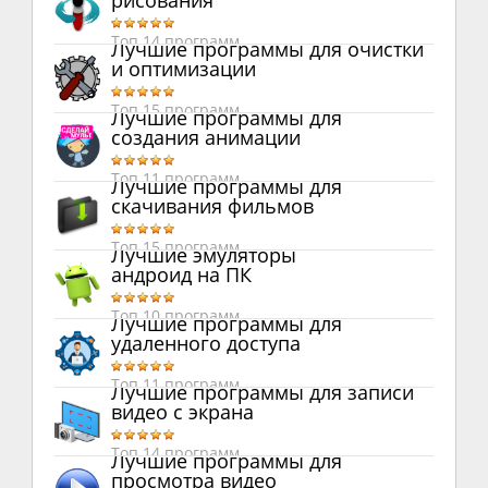
рисования
Топ 14 программ
Лучшие программы для очистки
и оптимизации
Топ 15 программ
Лучшие программы для
создания анимации
Топ 11 программ
Лучшие программы для
скачивания фильмов
Топ 15 программ
Лучшие эмуляторы
андроид на ПК
Топ 10 программ
Лучшие программы для
удаленного доступа
Топ 11 программ
Лучшие программы для записи
видео с экрана
Топ 14 программ
Лучшие программы для
просмотра видео