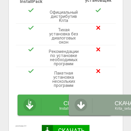
установщик
InstallPack
Официальный
дистрибутив
Krita
Тихая
установка без
диалоговых
окон
Рекомендации
по установке
необходимых
программ
Пакетная
установка
нескольких
программ
СКАЧАТЬ
СКАЧ
InstallPack_Krita.exe
Krita_set