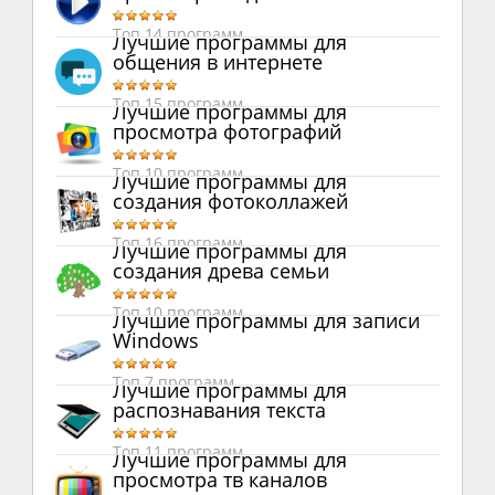
Топ 14 программ
Лучшие программы для
общения в интернете
Топ 15 программ
Лучшие программы для
просмотра фотографий
Топ 10 программ
Лучшие программы для
создания фотоколлажей
Топ 16 программ
Лучшие программы для
создания древа семьи
Топ 10 программ
Лучшие программы для записи
Windows
Топ 7 программ
Лучшие программы для
распознавания текста
Топ 11 программ
Лучшие программы для
просмотра тв каналов