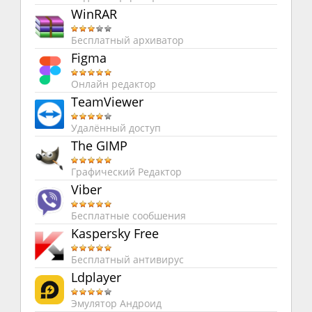
WinRAR
Бесплатный архиватор
Figma
Онлайн редактор
TeamViewer
Удалённый доступ
The GIMP
Графический Редактор
Viber
Бесплатные сообшения
Kaspersky Free
Бесплатный антивирус
Ldplayer
Эмулятор Андроид