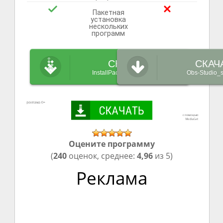
Пакетная
установка
нескольких
программ
СКАЧАТЬ
СКАЧ
InstallPack_Obs-Studio.exe
Obs-Studio_s
Оцените программу
(
240
оценок, среднее:
4,96
из 5)
Реклама