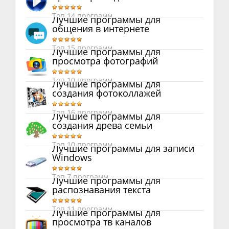
Топ 14 программ
Лучшие программы для
общения в интернете
Топ 15 программ
Лучшие программы для
просмотра фотографий
Топ 10 программ
Лучшие программы для
создания фотоколлажей
Топ 16 программ
Лучшие программы для
создания древа семьи
Топ 10 программ
Лучшие программы для записи
Windows
Топ 7 программ
Лучшие программы для
распознавания текста
Топ 11 программ
Лучшие программы для
просмотра тв каналов