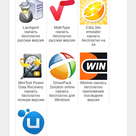
LanAgent
MathType
Citra 3ds
скачать
скачать
emulator
бесплатно
бесплатно
скачать
русская версия
русская версия
бесплатно на
пк
MiniTool Power
DriverPack
Winline скачать
Data Recovery
Solution online
бесплатно
скачать
скачать
приложение
бесплатно
бесплатно для
последняя
полную версию
Windows
версия