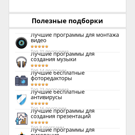
Полезные подборки
Лучшие программы для монтажа
видео
Топ 21 программа
Лучшие программы для
создания музыки
Топ 14 программ
Лучшие бесплатные
фоторедакторы
Топ 23 программа
Лучшие бесплатные
антивирусы
Топ 16 программ
Лучшие программы для
создания презентаций
Топ 8 программ
Лучшие программы для