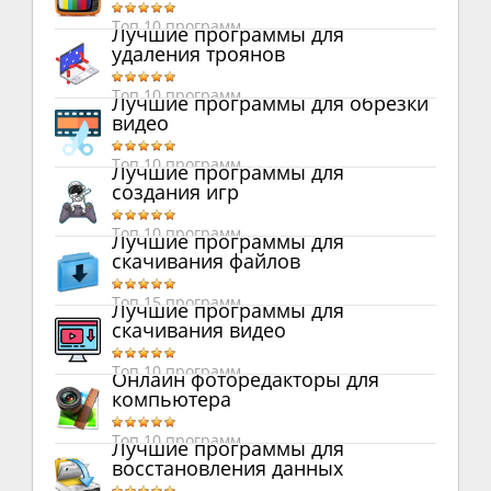
Топ 10 программ
Лучшие программы для
удаления троянов
Топ 10 программ
Лучшие программы для обрезки
видео
Топ 10 программ
Лучшие программы для
создания игр
Топ 10 программ
Лучшие программы для
скачивания файлов
Топ 15 программ
Лучшие программы для
скачивания видео
Топ 10 программ
Онлайн фоторедакторы для
компьютера
Топ 10 программ
Лучшие программы для
восстановления данных