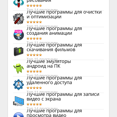
рисования
Топ 14 программ
Лучшие программы для очистки
и оптимизации
Топ 15 программ
Лучшие программы для
создания анимации
Топ 11 программ
Лучшие программы для
скачивания фильмов
Топ 15 программ
Лучшие эмуляторы
андроид на ПК
Топ 10 программ
Лучшие программы для
удаленного доступа
Топ 11 программ
Лучшие программы для записи
видео с экрана
Топ 14 программ
Лучшие программы для
просмотра видео