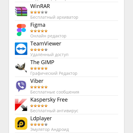
WinRAR
Бесплатный архиватор
Figma
Онлайн редактор
TeamViewer
Удалённый доступ
The GIMP
Графический Редактор
Viber
Бесплатные сообшения
Kaspersky Free
Бесплатный антивирус
Ldplayer
Эмулятор Андроид